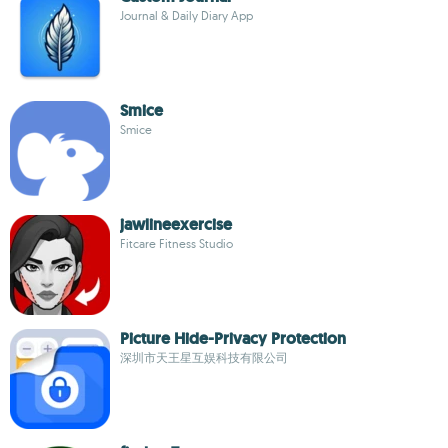
Journal & Daily Diary App
Smice
Smice
jawlineexercise
Fitcare Fitness Studio
Picture Hide-Privacy Protection
深圳市天王星互娱科技有限公司