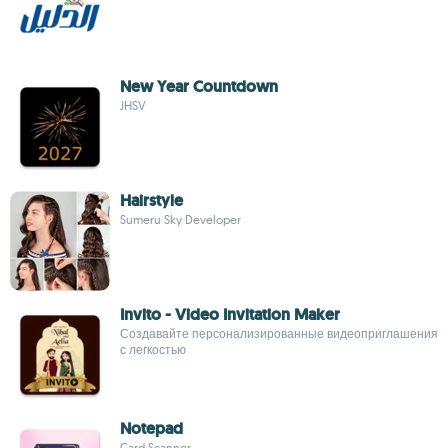
New Year Countdown
JHSV
Hairstyle
Sumeru Sky Developer
Invito - Video Invitation Maker
Создавайте персонализированные видеоприглашения
с легкостью
Notepad
Card Scanner