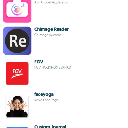
Avn Global Application
Chimege Reader
Chimege systems
FGV
FGV HOLDINGS BERHAD
faceyoga
KoKo Face Yoga
Custom Journal