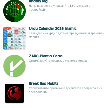
findmyTag
Легко находите и управляйте NFC-метками с
настройкой
Urdu Calendar 2026 Islamic
Календарь на урду с датами, праздниками и временем
молитв
ZARC-Plantio Certo
Оптимизируйте посадку с учетом климата
Break Bad Habits
Отслеживайте привычки и достигайте прогресса в их
преодолении