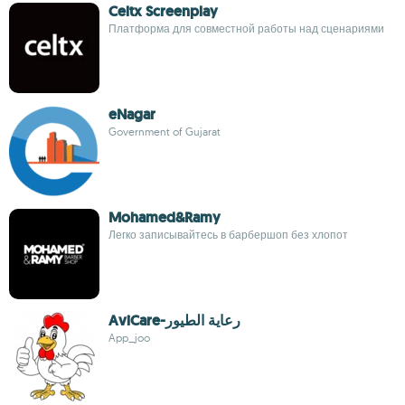
Celtx Screenplay
Платформа для совместной работы над сценариями
eNagar
Government of Gujarat
Mohamed&Ramy
Легко записывайтесь в барбершоп без хлопот
AviCare-رعاية الطيور
App_joo