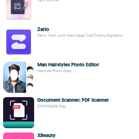
Zario
Zario: Track, Limit App Usage Cold Turkey Appdetox
Man Hairstyles Photo Editor
Hairstyle Photo Apps
Document Scanner: PDF Scanner
GAM Mobile App
XBeauty