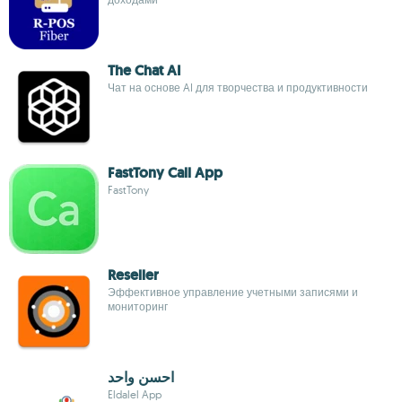
The Chat AI
Чат на основе AI для творчества и продуктивности
FastTony Call App
FastTony
Reseller
Эффективное управление учетными записями и
мониторинг
احسن واحد
Eldalel App