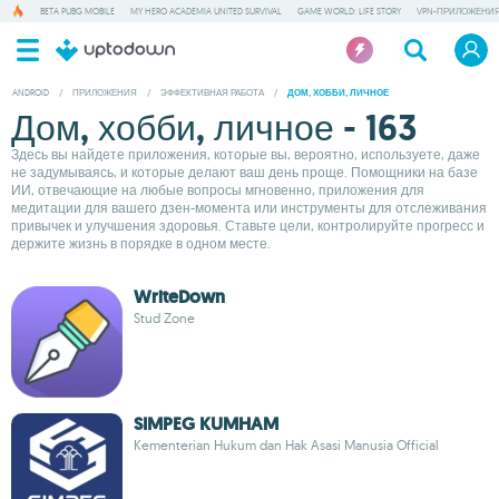
BETA PUBG MOBILE
MY HERO ACADEMIA UNITED SURVIVAL
GAME WORLD: LIFE STORY
VPN-ПРИЛОЖЕНИ
ANDROID
/
ПРИЛОЖЕНИЯ
/
ЭФФЕКТИВНАЯ РАБОТА
/
ДОМ, ХОББИ, ЛИЧНОЕ
Дом, хобби, личное - 163
Здесь вы найдете приложения, которые вы, вероятно, используете, даже
не задумываясь, и которые делают ваш день проще. Помощники на базе
ИИ, отвечающие на любые вопросы мгновенно, приложения для
медитации для вашего дзен-момента или инструменты для отслеживания
привычек и улучшения здоровья. Ставьте цели, контролируйте прогресс и
держите жизнь в порядке в одном месте.
WriteDown
Stud Zone
SIMPEG KUMHAM
Kementerian Hukum dan Hak Asasi Manusia Official