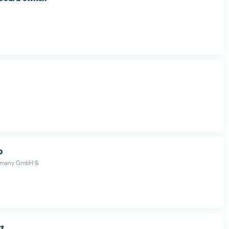
.
o
ermany GmbH &
t