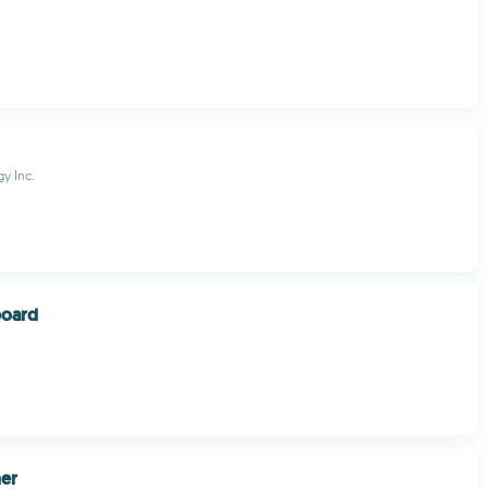
y Inc.
board
er