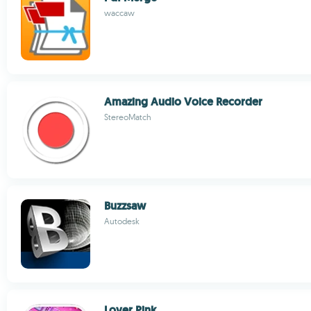
waccaw
Amazing Audio Voice Recorder
StereoMatch
Buzzsaw
Autodesk
Lover Pink