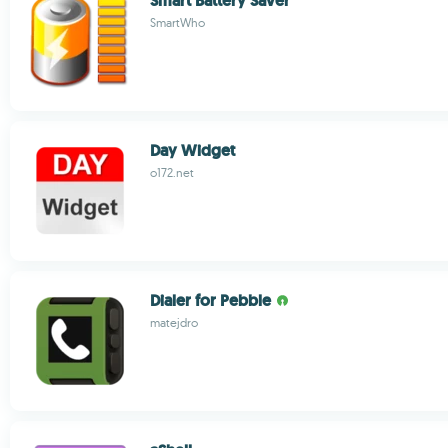
Smart Battery Saver
SmartWho
Day Widget
o172.net
Dialer for Pebble
matejdro