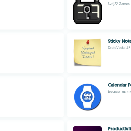
Svrij22 Games
Sticky Not
DroidVeda LLP
Calendar 
Бесплатный к
Productivi