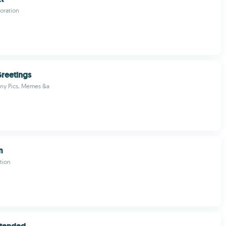
oration
reetings
ny Pics, Memes &a
m
tion