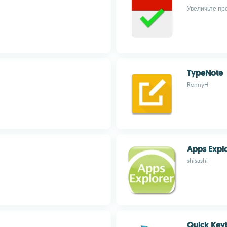
Увеличьте пр
TypeNote
RonnyH
Apps Expl
shisashi
Quick Key