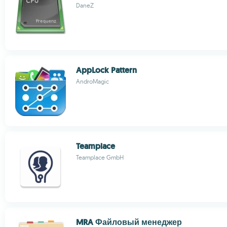
DaneZ
AppLock Pattern
AndroMagic
Teamplace
Teamplace GmbH
MRA Файловый менеджер