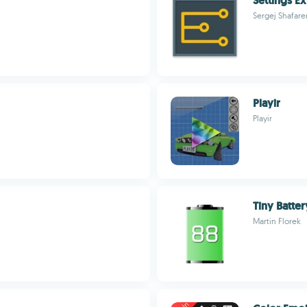
Settings E
Sergej Shafar
Playir
Playir
Tiny Batte
Martin Florek