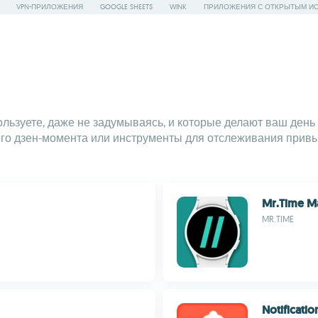
VPN-ПРИЛОЖЕНИЯ
GOOGLE SHEETS
WINK
ПРИЛОЖЕНИЯ С ОТКРЫТЫМ И
пользуете, даже не задумываясь, и которые делают ваш де
о дзен-момента или инструменты для отслеживания привыч
Mr.Time M
MR.TIME
Notificati