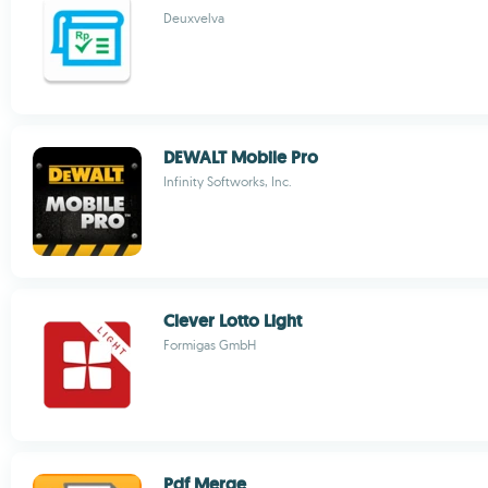
Deuxvelva
DEWALT Mobile Pro
Infinity Softworks, Inc.
Clever Lotto Light
Formigas GmbH
Pdf Merge