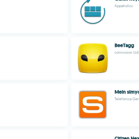
Appaholics
BeeTagg
connvision Ltd
Mein simy
Telefónica G
Citizen Nex