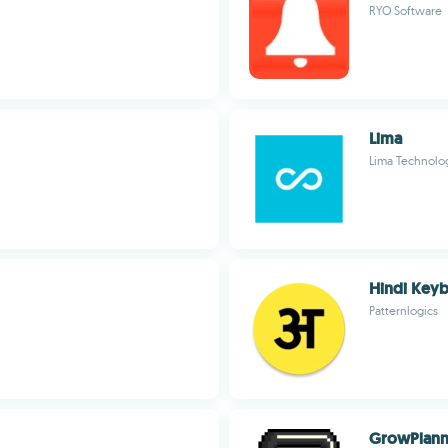
RYO Software
Lima
Lima Technolog
Hindi Key
Patternlogics
GrowPlann