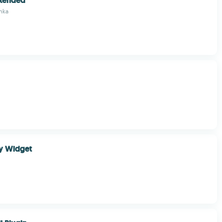
xtended
enka
ry Widget