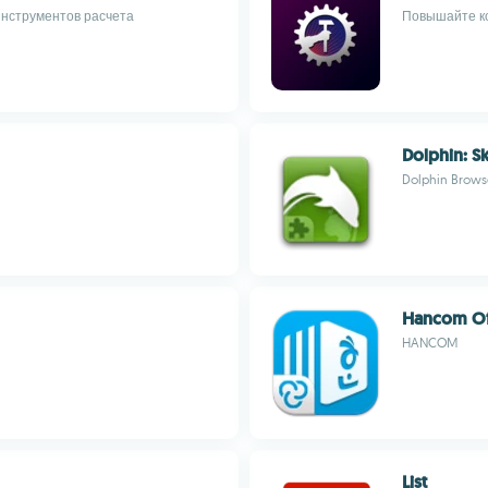
нструментов расчета
Повышайте к
Dolphin: S
Dolphin Brows
Hancom Of
HANCOM
List