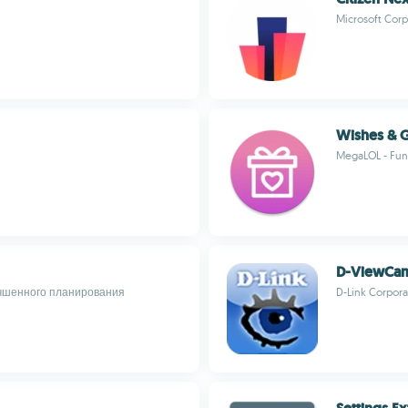
Microsoft Corp
Wishes & G
MegaLOL - Fun
D-ViewCa
учшенного планирования
D-Link Corpora