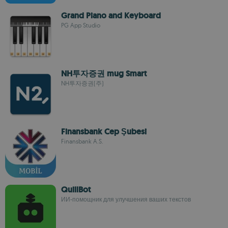
Grand Piano and Keyboard
PG App Studio
NH투자증권 mug Smart
NH투자증권(주)
Finansbank Cep Şubesi
Finansbank A.S.
QuillBot
ИИ-помощник для улучшения ваших текстов