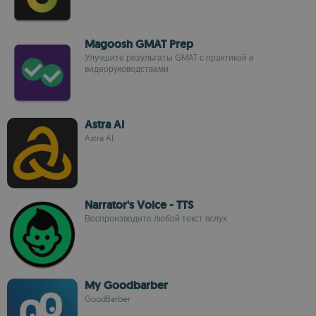
Magoosh GMAT Prep
Улучшите результаты GMAT с практикой и
видеоруководствами
Astra AI
Astra AI
Narrator's Voice - TTS
Воспроизводите любой текст вслух
My Goodbarber
GoodBarber