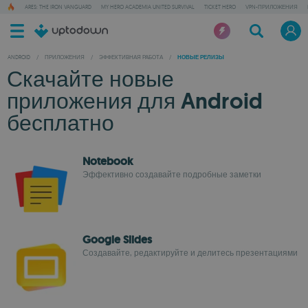
ARES: THE IRON VANGUARD
MY HERO ACADEMIA UNITED SURVIVAL
TICKET HERO
VPN-ПРИЛОЖЕНИЯ
ANDROID
/
ПРИЛОЖЕНИЯ
/
ЭФФЕКТИВНАЯ РАБОТА
/
НОВЫЕ РЕЛИЗЫ
Скачайте новые
приложения для Android
бесплатно
Notebook
Эффективно создавайте подробные заметки
Google Slides
Создавайте, редактируйте и делитесь презентациями