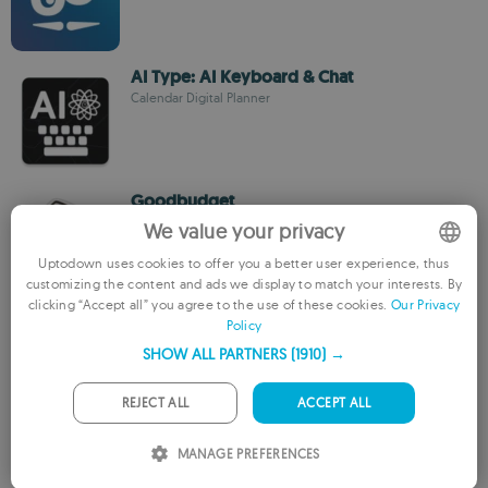
AI Type: AI Keyboard & Chat
Calendar Digital Planner
Goodbudget
Ускоряйте планирование бюджета с функцией
We value your privacy
синхронизации и отслеживания
Uptodown uses cookies to offer you a better user experience, thus
customizing the content and ads we display to match your interests. By
ENGLISH
clicking “Accept all” you agree to the use of these cookies.
Our Privacy
Digital Alarm Clock
Policy
FRENCH
Vmons
SHOW ALL PARTNERS
(1910) →
GERMAN
PORTUGUESE
REJECT ALL
ACCEPT ALL
ITALIAN
Slack
MANAGE PREFERENCES
Групповой чат для сотрудников одной и той же
SPANISH
компании