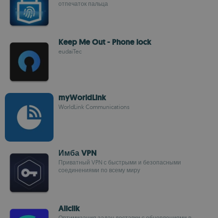
отпечаток пальца
Keep Me Out - Phone lock
eudaiTec
myWorldLink
WorldLink Communications
Имба VPN
Приватный VPN с быстрыми и безопасными
соединениями по всему миру
Aliclik
Оптимизация задач доставки с обновлениями в