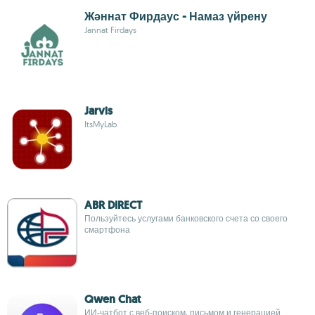
Жәннат Фирдаус - Намаз үйрену
Jannat Firdays
Jarvis
ItsMyLab
ABR DIRECT
Пользуйтесь услугами банковского счета со своего
смартфона
Qwen Chat
ИИ-чатбот с веб-поиском, письмом и генерацией