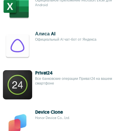
Официальное приложение Microsoft Excel для
Android
Алиса AI
Официальный AI чат-бот от Яндекса
Privat24
Все банковские операции Приват24 на вашем
смартфоне
Device Clone
Honor Device Co., Ltd.