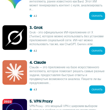
интеллекта, ранее известного как Bard. Этот ИИ
может генерировать контент с нуля, анализировать
и...
4.2
СКАЧАТЬ
3. Grok
Grok - это официальное ИИ-приложение от X
(Twitter), которое можно использовать без установки
приложения социальной сети. ИИ-чат можно
использовать так же, как ChatGPT, Gemini или...
4.2
СКАЧАТЬ
4. Claude
Claude — это приложение на базе искусственного
интеллекта, которое помогает решать самые разные
задачи, предоставляя быстрые ответы и
продвинутые возможности анализа. Пишете ли вы
предложения...
4.3
СКАЧАТЬ
5. VPN Proxy
VPN Proxy - это мощный VPN с широким выбором
быстрых и стабильных серверов по всему миру.