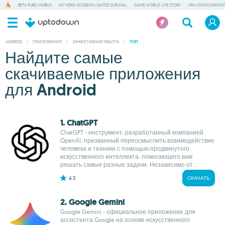
BETA PUBG MOBILE
MY HERO ACADEMIA UNITED SURVIVAL
GAME WORLD: LIFE STORY
VPN-ПРИЛОЖЕНИ
ANDROID
/
ПРИЛОЖЕНИЯ
/
ЭФФЕКТИВНАЯ РАБОТА
/
ТОП
Найдите самые
скачиваемые приложения
для Android
1. ChatGPT
ChatGPT - инструмент, разработанный компанией
OpenAI, призванный переосмыслить взаимодействие
человека и техники с помощью продвинутого
искусственного интеллекта, помогающего вам
решать самые разные задачи. Независимо от...
4.3
СКАЧАТЬ
2. Google Gemini
Google Gemini - официальное приложение для
ассистента Google на основе искусственного