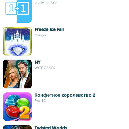
Estoty Fun Lab
Freeze Ice Fall
manger
NY
WYSE GAMES
Конфетное королевство 2
Eva LLC
Twisted Worlds