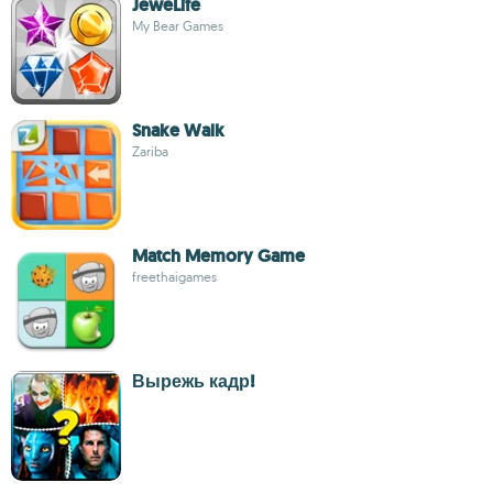
JeweLife
My Bear Games
Snake Walk
Zariba
Match Memory Game
freethaigames
Вырежь кадр!