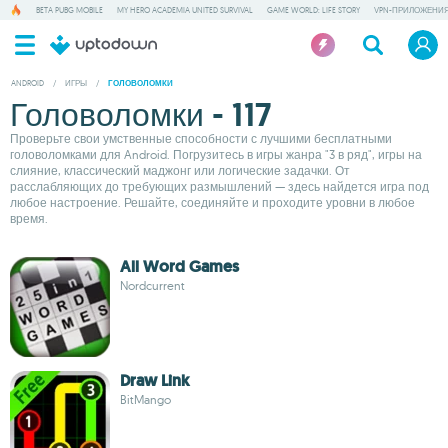
BETA PUBG MOBILE
MY HERO ACADEMIA UNITED SURVIVAL
GAME WORLD: LIFE STORY
VPN-ПРИЛОЖЕНИ
ANDROID
/
ИГРЫ
/
ГОЛОВОЛОМКИ
Головоломки - 117
Проверьте свои умственные способности с лучшими бесплатными
головоломками для Android. Погрузитесь в игры жанра "3 в ряд", игры на
слияние, классический маджонг или логические задачки. От
расслабляющих до требующих размышлений — здесь найдется игра под
любое настроение. Решайте, соединяйте и проходите уровни в любое
время.
All Word Games
Nordcurrent
Draw Link
BitMango