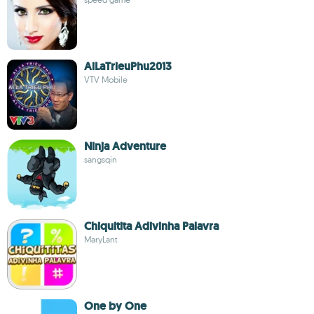
AiLaTrieuPhu2013
VTV Mobile
Ninja Adventure
sangsqin
Chiquitita Adivinha Palavra
MaryLant
One by One