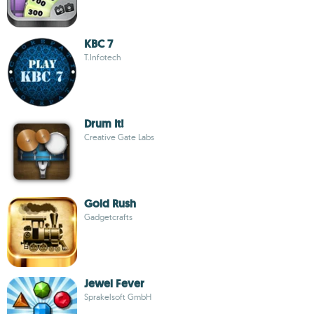
KBC 7
T.Infotech
Drum It!
Creative Gate Labs
Gold Rush
Gadgetcrafts
Jewel Fever
Sprakelsoft GmbH