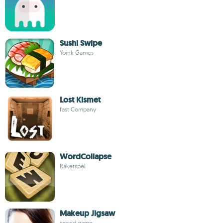
Sushi Swipe
Yoink Games
Lost Kismet
fast Company
WordCollapse
Raketspel
Makeup Jigsaw
speed game