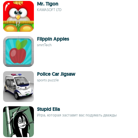
Mr. Tigon
KAWASOFT LTD
Flippin Apples
smrtTech
Police Car Jigsaw
sports puzzle
Stupid Ella
Игра, которая заставит вас подумать дважды