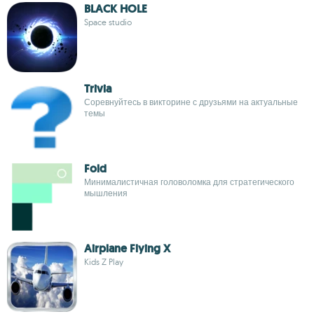
BLACK HOLE
Space studio
Trivia
Соревнуйтесь в викторине с друзьями на актуальные
темы
Fold
Минималистичная головоломка для стратегического
мышления
Airplane Flying X
Kids Z Play