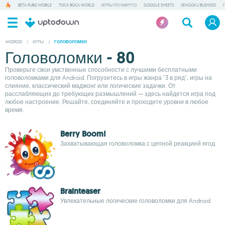
BETA PUBG MOBILE
TOCA BOCA WORLD
ИГРЫ ПО НАРУТО
GOOGLE SHEETS
SENGOKU BUSHIDO
ANDROID
/
ИГРЫ
/
ГОЛОВОЛОМКИ
Головоломки - 80
Проверьте свои умственные способности с лучшими бесплатными
головоломками для Android. Погрузитесь в игры жанра "3 в ряд", игры на
слияние, классический маджонг или логические задачки. От
расслабляющих до требующих размышлений — здесь найдется игра под
любое настроение. Решайте, соединяйте и проходите уровни в любое
время.
Berry Boom!
Захватывающая головоломка с цепной реакцией ягод
Brainteaser
Увлекательные логические головоломки для Android