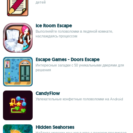
детей
Ice Room Escape
Выполняйте головоломки в ледяной комнате,
наслаждаясь процессом
Escape Games - Doors Escape
Интересные загадки с 50 уникальными дверями для
решения
CandyFlow
Увлекательные конфетные головоломки на Android
Hidden Seahorses
Найдите морских коньков в игре с поиском предметов