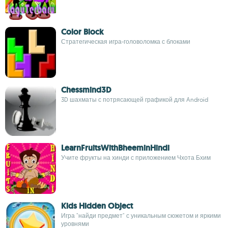
Color Block
Стратегическая игра-головоломка с блоками
Chessmind3D
3D шахматы с потрясающей графикой для Android
LearnFruitsWithBheeminHindi
Учите фрукты на хинди с приложением Чхота Бхим
Kids Hidden Object
Игра "найди предмет" с уникальным сюжетом и яркими
уровнями