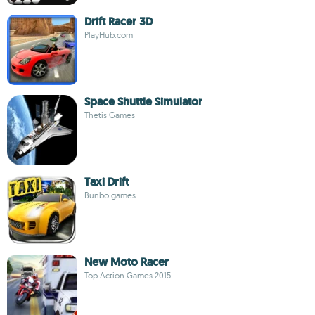
Drift Racer 3D
PlayHub.com
Space Shuttle Simulator
Thetis Games
Taxi Drift
Bunbo games
New Moto Racer
Top Action Games 2015