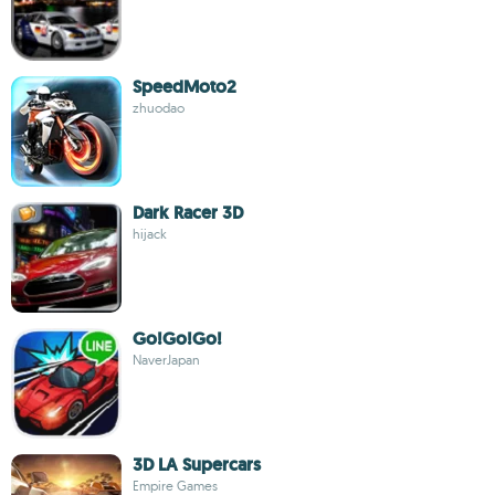
SpeedMoto2
zhuodao
Dark Racer 3D
hijack
Go!Go!Go!
NaverJapan
3D LA Supercars
Empire Games