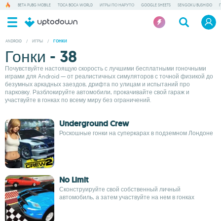
BETA PUBG MOBILE
TOCA BOCA WORLD
ИГРЫ ПО НАРУТО
GOOGLE SHEETS
SENGOKU BUSHIDO
ANDROID
/
ИГРЫ
/
ГОНКИ
Гонки - 38
Почувствуйте настоящую скорость с лучшими бесплатными гоночными
играми для Android — от реалистичных симуляторов с точной физикой до
безумных аркадных заездов, дрифта по улицам и испытаний про
парковку. Разблокируйте автомобили, прокачивайте свой гараж и
участвуйте в гонках по всему миру без ограничений.
Underground Crew
Роскошные гонки на суперкарах в подземном Лондоне
No Limit
Сконструируйте свой собственный личный
автомобиль, а затем участвуйте на нем в гонках