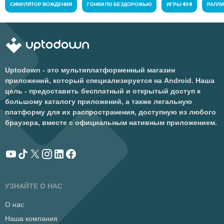
СИМУЛЯТОР ВОЖДЕНИЯ
ГОНКИ ПО БЕЗДОРОЖЬЮ
ИГРЫ 4Х4
РАЛЛ
Uptodown - это мультиплатформенный магазин
приложений, который специализируется на Android. Наша
цель - предоставить бесплатный и открытый доступ к
большому каталогу приложений, а также легальную
платформу для их распространения, доступную из любого
браузера, вместе с официальным нативным приложением.
УЗНАЙТЕ О НАС
О нас
Наша компания