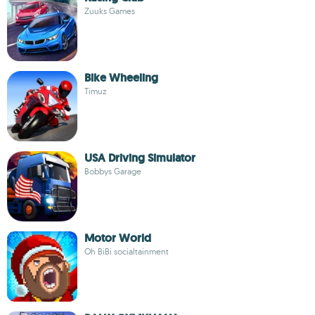
Zuuks Games
Bike Wheeling
Timuz
USA Driving Simulator
Bobbys Garage
Motor World
Oh BiBi socialtainment