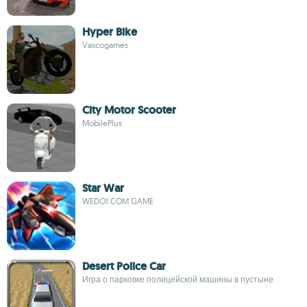
Hyper Bike
Vascogames
City Motor Scooter
MobilePlus
Star War
WEDO1.COM GAME
Desert Police Car
Игра о парковке полицейской машины в пустыне