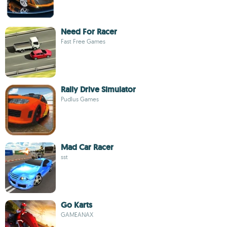
Need For Racer
Fast Free Games
Rally Drive Simulator
Pudlus Games
Mad Car Racer
sst
Go Karts
GAMEANAX