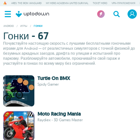
ARES: THE IRON VANGUARD
MY HERO ACADEMIA UNITED SURVIVAL
TICKET HERO
VPN-ПРИЛОЖЕНИЯ
ANDROID
/
ИГРЫ
/
ГОНКИ
Гонки - 67
Почувствуйте настоящую скорость с лучшими бесплатными гоночными
играми для Android — от реалистичных симуляторов с точной физикой до
безумных аркадных заездов, дрифта по улицам и испытаний про
парковку. Разблокируйте автомобили, прокачивайте свой гараж и
участвуйте в гонках по всему миру без ограничений.
Turtle On BMX
Spidy Gamer
Moto Racing Mania
Raydiex - 3D Games Master