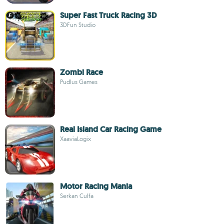
Super Fast Truck Racing 3D
3DFun Studio
Zombi Race
Pudlus Games
Real Island Car Racing Game
XaaviaLogix
Motor Racing Mania
Serkan Culfa