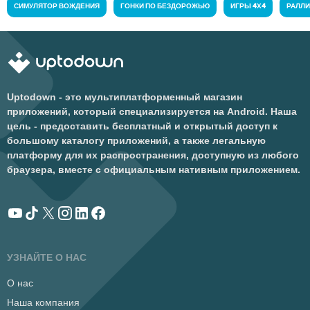
СИМУЛЯТОР ВОЖДЕНИЯ
ГОНКИ ПО БЕЗДОРОЖЬЮ
ИГРЫ 4Х4
РАЛЛ
Uptodown - это мультиплатформенный магазин
приложений, который специализируется на Android. Наша
цель - предоставить бесплатный и открытый доступ к
большому каталогу приложений, а также легальную
платформу для их распространения, доступную из любого
браузера, вместе с официальным нативным приложением.
УЗНАЙТЕ О НАС
О нас
Наша компания