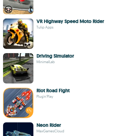
VR Highway Speed Moto Rider
Tulip Apps
Driving Simulator
MinimalLab
Riot Road Fight
Plug'n'Play
Neon Rider
MaxGamesCloud