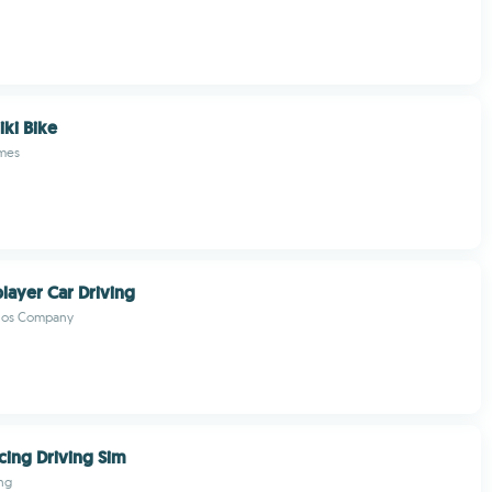
iki Bike
mes
layer Car Driving
dios Company
acing Driving Sim
ng