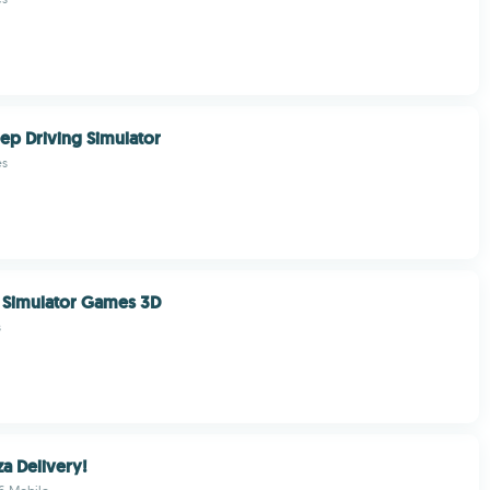
ep Driving Simulator
es
s Simulator Games 3D
s
za Delivery!