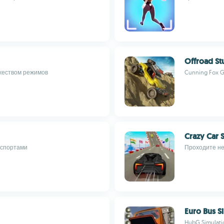
Offroad St
жеством режимов
Cunning Fox 
Crazy Car 
нспортами
Проходите н
Euro Bus S
HubG Simulati