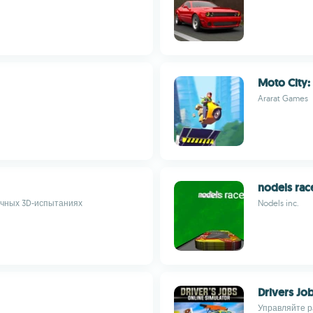
Moto City:
Ararat Games
nodels rac
ичных 3D-испытаниях
Nodels inc.
Drivers Jo
Управляйте 