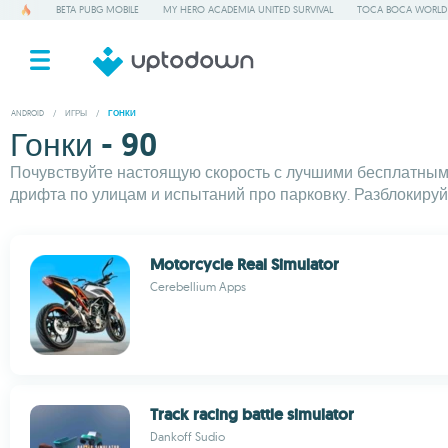
BETA PUBG MOBILE
MY HERO ACADEMIA UNITED SURVIVAL
TOCA BOCA WORLD
ANDROID
/
ИГРЫ
/
ГОНКИ
Гонки - 90
Почувствуйте настоящую скорость с лучшими бесплатными
дрифта по улицам и испытаний про парковку. Разблокируйт
Motorcycle Real Simulator
Cerebellium Apps
Track racing battle simulator
Dankoff Sudio