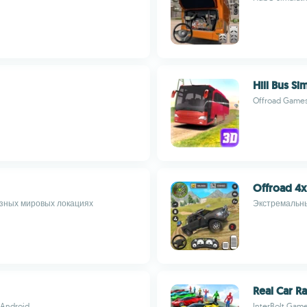
Hill Bus S
Offroad Games
Offroad 4x
зных мировых локациях
Экстремальны
Real Car R
 Android
InterBolt Gam