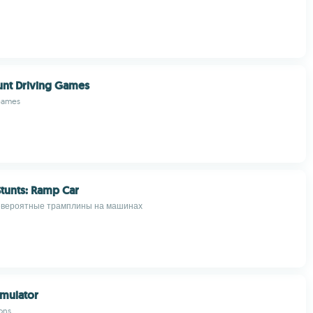
unt Driving Games
Games
Stunts: Ramp Car
евероятные трамплины на машинах
imulator
ons