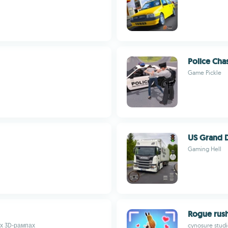
Police Cha
Game Pickle
US Grand D
Gaming Hell
Rogue rus
х 3D-рампах
cynosure stud