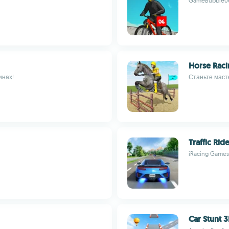
GameBubble06
Horse Raci
инах!
Станьте маст
Traffic Ri
iRacing Games
Car Stunt 