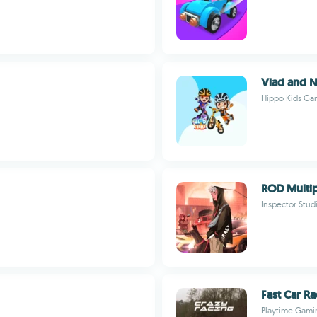
Vlad and N
Hippo Kids Ga
ROD Multip
Inspector Stu
Fast Car R
Playtime Gami