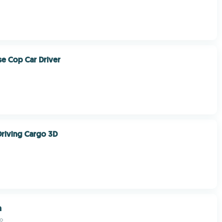
se Cop Car Driver
riving Cargo 3D
h
io