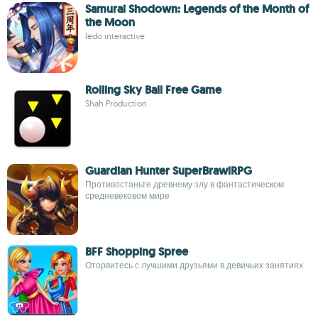
Samurai Shodown: Legends of the Month of
the Moon
ledo interactive
Rolling Sky Ball Free Game
Shah Production
Guardian Hunter SuperBrawlRPG
Противостаньте древнему злу в фантастическом
средневековом мире
BFF Shopping Spree
Оторвитесь с лучшими друзьями в девичьих занятиях