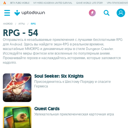
BETA PUBG MOBILE
MY HERO ACADEMIA UNITED SURVIVAL
GAME WORLD: LIFE STORY
VPN-ПРИЛОЖЕНИ
ANDROID
/
ИГРЫ
/
RPG
RPG - 54
Отправьтесь в незабываемые приключения с лучшими бесплатными RPG
для Android. Здесь вы найдете экшн-RPG в реальном времени,
масштабные MMORPG и динамичные игры в стиле Dungeon Crawler.
Исследуйте миры фэнтези или вселенные по популярным аниме.
Прокачивайте героев и наслаждайтесь историями, которые запомнятся
надолго.
Soul Seeker: Six Knights
Присоединитесь к Шестому Порядку и спасите
Гермеса
Quest Cards
Увлекательная приключенческая карточная игра