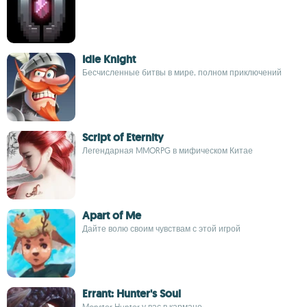
Idle Knight
Бесчисленные битвы в мире, полном приключений
Script of Eternity
Легендарная MMORPG в мифическом Китае
Apart of Me
Дайте волю своим чувствам с этой игрой
Errant: Hunter's Soul
Monster Hunter у вас в кармане