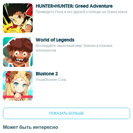
HUNTER×HUNTER: Greed Adventure
Приведите Гона и его друзей к победе на Greed Island
World of Legends
Исследуйте сказочный мир Элисии в поисках
оппонентов
Blustone 2
VisualShower Corp.
ПОКАЗАТЬ БОЛЬШЕ
Может быть интересно