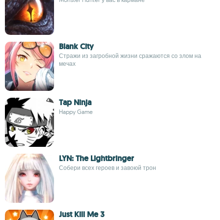
Blank City
Стражи из загробной жизни сражаются со злом на
мечах
Tap Ninja
Happy Game
LYN: The Lightbringer
Собери всех героев и завоюй трон
Just Kill Me 3