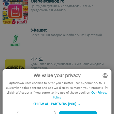
Ofertelecatalog.ro
Центр для румынских покупателей: свежие
предложения и каталоги
S-kaupat
Более 20 000 товаров онлайн с гибкой доставкой
게리오
Удлиняйте ноги с джинсами +5см в нашем модном
приложении
We value your privacy
Uptodown uses cookies to offer you a better user experience, thus
TA-DA!
customizing the content and ads we display to match your interests. By
ENGLISH
clicking “Accept all” you agree to the use of these cookies.
Our Privacy
Покупайте товары для дома и выбирайте самовывоз
через приложение
Policy
FRENCH
SHOW ALL PARTNERS
(1910) →
GERMAN