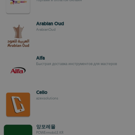
Arabian Oud
ArabianOud
Alfa
Быстрая доставка инструментов для мастеров
Cello
azexsolutions
앙포레몰
POWErmobiLE.KR