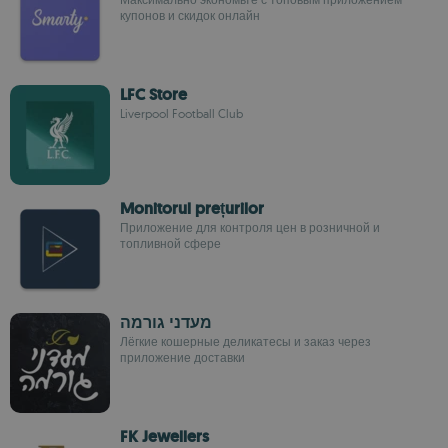
купонов и скидок онлайн
LFC Store
Liverpool Football Club
Monitorul prețurilor
Приложение для контроля цен в розничной и
топливной сфере
מעדני גורמה
Лёгкие кошерные деликатесы и заказ через
приложение доставки
FK Jewellers