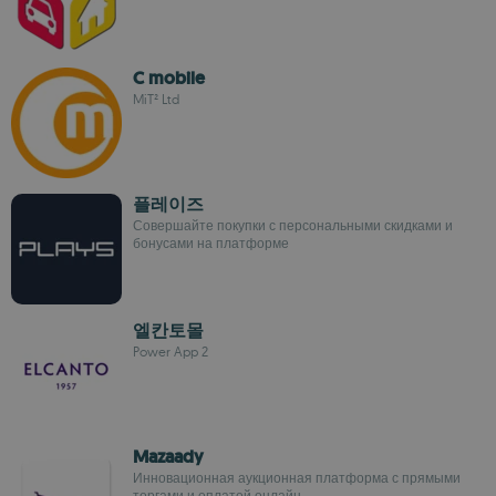
C mobile
MiT² Ltd
플레이즈
Совершайте покупки с персональными скидками и
бонусами на платформе
엘칸토몰
Power App 2
Mazaady
Инновационная аукционная платформа с прямыми
торгами и оплатой онлайн