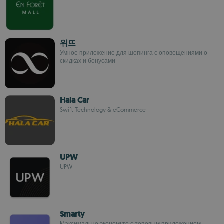
위뜨
Умное приложение для шопинга с оповещениями о
скидках и бонусами
Hala Car
Swift Technology & eCommerce
UPW
UPW
Smarty
Максимально экономьте с топовым приложением