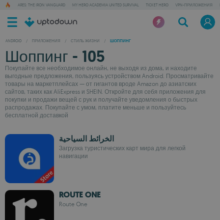
ARES: THE IRON VANGUARD
MY HERO ACADEMIA UNITED SURVIVAL
TICKET HERO
VPN-ПРИЛОЖЕНИЯ
ANDROID
/
ПРИЛОЖЕНИЯ
/
СТИЛЬ ЖИЗНИ
/
ШОППИНГ
Шоппинг - 105
Покупайте все необходимое онлайн, не выходя из дома, и находите
выгодные предложения, пользуясь устройством Android. Просматривайте
товары на маркетплейсах — от гигантов вроде Amazon до азиатских
сайтов, таких как AliExpress и SHEIN. Откройте для себя приложения для
покупки и продажи вещей с рук и получайте уведомления о быстрых
распродажах. Покупайте с умом, платите меньше и пользуйтесь
бесплатной доставкой
الخرائط السياحية
Загрузка туристических карт мира для легкой
навигации
ROUTE ONE
Route One