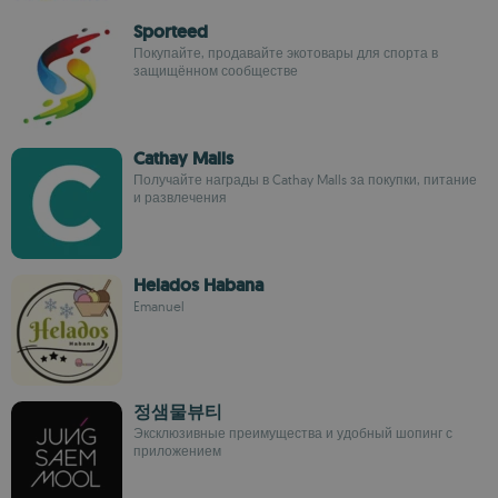
Sporteed
Покупайте, продавайте экотовары для спорта в
защищённом сообществе
Cathay Malls
Получайте награды в Cathay Malls за покупки, питание
и развлечения
Helados Habana
Emanuel
정샘물뷰티
Эксклюзивные преимущества и удобный шопинг с
приложением