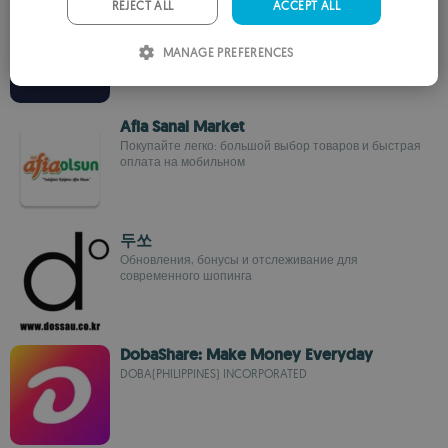
PORTUGUESE
REJECT ALL
ACCEPT ALL
도서출판 홀수
POWERMOBILe.KR
ITALIAN
MANAGE PREFERENCES
SPANISH
ROMANIAN
Afia Sanal Market
Покупайте легко: большой выбор товаров и быстрая
оплата на мобильном
두쏘
Обновления, бонусы и отслеживание для
современного шопинга
DobaShare: Make Money Everyday
DOBA(PHILIPPINES) INCORPORATED