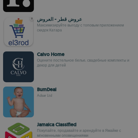
عروض قطر - العروض
Максимизируйте выгоду с топовым приложением
скидок Катара
Calvo Home
Оцените постельное белье, свадебные комплекты и
декор для детей
BumDeal
Adsar Ltd
Jamaica Classified
Покупайте, продавайте и арендуйте в Ямайке с
мгновенными оповещениями