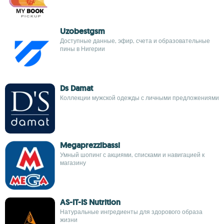
Uzobestgsm
Доступные данные, эфир, счета и образовательные
пины в Нигерии
Ds Damat
Коллекции мужской одежды с личными предложениями
Megaprezzibassi
Умный шопинг с акциями, списками и навигацией к
магазину
AS-IT-IS Nutrition
Натуральные ингредиенты для здорового образа
жизни