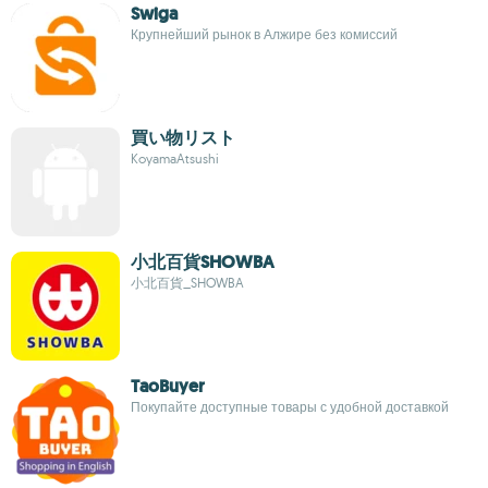
Swiga
Крупнейший рынок в Алжире без комиссий
買い物リスト
KoyamaAtsushi
小北百貨SHOWBA
小北百貨_SHOWBA
TaoBuyer
Покупайте доступные товары с удобной доставкой