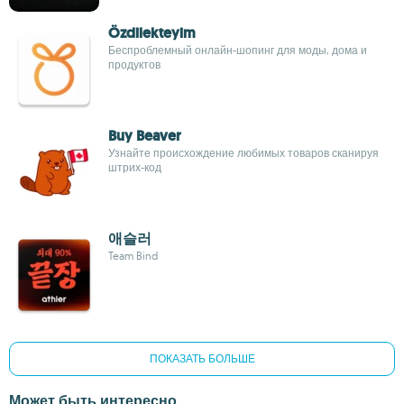
Özdilekteyim
Беспроблемный онлайн-шопинг для моды, дома и
продуктов
Buy Beaver
Узнайте происхождение любимых товаров сканируя
штрих-код
애슬러
Team Bind
ПОКАЗАТЬ БОЛЬШЕ
Может быть интересно