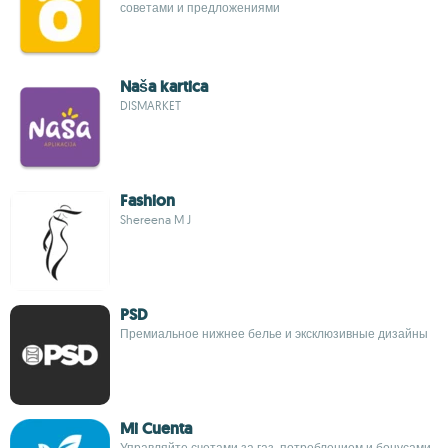
советами и предложениями
Naša kartica
DISMARKET
Fashion
Shereena M J
PSD
Премиальное нижнее белье и эксклюзивные дизайны
Mi Cuenta
Управляйте счетами за газ, потреблением и бонусами