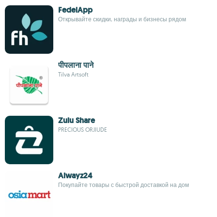
FedelApp
Открывайте скидки, награды и бизнесы рядом
पीपलाना पाने
Tilva Artsoft
Zulu Share
PRECIOUS ORJIUDE
Alwayz24
Покупайте товары с быстрой доставкой на дом