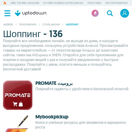
ARES: THE IRON VANGUARD
MY HERO ACADEMIA UNITED SURVIVAL
TICKET HERO
VPN-ПРИЛОЖЕНИЯ
ANDROID
/
ПРИЛОЖЕНИЯ
/
СТИЛЬ ЖИЗНИ
/
ШОППИНГ
Шоппинг - 136
Покупайте все необходимое онлайн, не выходя из дома, и находите
выгодные предложения, пользуясь устройством Android. Просматривайте
товары на маркетплейсах — от гигантов вроде Amazon до азиатских
сайтов, таких как AliExpress и SHEIN. Откройте для себя приложения для
покупки и продажи вещей с рук и получайте уведомления о быстрых
распродажах. Покупайте с умом, платите меньше и пользуйтесь
бесплатной доставкой
PROMATE بروميت
Покупайте гаджеты с удобством и безопасной оплатой
Mybookpickup
Книги и учебные ресурсы для экзаменов и карьерного
роста