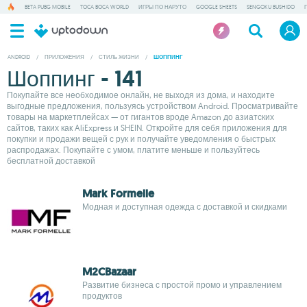
BETA PUBG MOBILE
TOCA BOCA WORLD
ИГРЫ ПО НАРУТО
GOOGLE SHEETS
SENGOKU BUSHIDO
ANDROID
/
ПРИЛОЖЕНИЯ
/
СТИЛЬ ЖИЗНИ
/
ШОППИНГ
Шоппинг - 141
Покупайте все необходимое онлайн, не выходя из дома, и находите
выгодные предложения, пользуясь устройством Android. Просматривайте
товары на маркетплейсах — от гигантов вроде Amazon до азиатских
сайтов, таких как AliExpress и SHEIN. Откройте для себя приложения для
покупки и продажи вещей с рук и получайте уведомления о быстрых
распродажах. Покупайте с умом, платите меньше и пользуйтесь
бесплатной доставкой
Mark Formelle
Модная и доступная одежда с доставкой и скидками
M2CBazaar
Развитие бизнеса с простой промо и управлением
продуктов