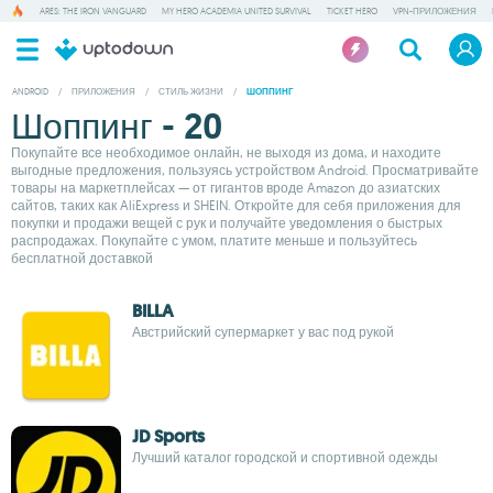
ARES: THE IRON VANGUARD
MY HERO ACADEMIA UNITED SURVIVAL
TICKET HERO
VPN-ПРИЛОЖЕНИЯ
ANDROID
/
ПРИЛОЖЕНИЯ
/
СТИЛЬ ЖИЗНИ
/
ШОППИНГ
Шоппинг - 20
Покупайте все необходимое онлайн, не выходя из дома, и находите
выгодные предложения, пользуясь устройством Android. Просматривайте
товары на маркетплейсах — от гигантов вроде Amazon до азиатских
сайтов, таких как AliExpress и SHEIN. Откройте для себя приложения для
покупки и продажи вещей с рук и получайте уведомления о быстрых
распродажах. Покупайте с умом, платите меньше и пользуйтесь
бесплатной доставкой
BILLA
Австрийский супермаркет у вас под рукой
JD Sports
Лучший каталог городской и спортивной одежды