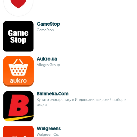
GameStop
GameStop
Aukro.ua
Allegro Group
Bhinneka.Com
Купите электронику в Индонезии, широкий выбор и
акции
Walgreens
Walgreen Co.