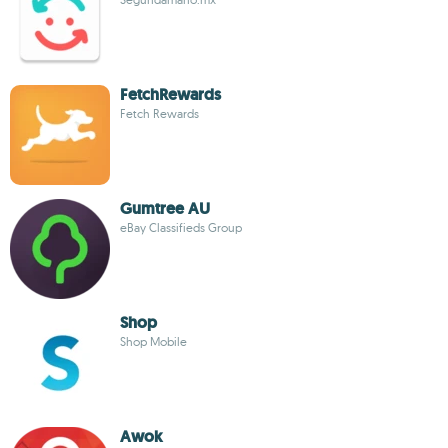
FetchRewards
Fetch Rewards
Gumtree AU
eBay Classifieds Group
Shop
Shop Mobile
Awok