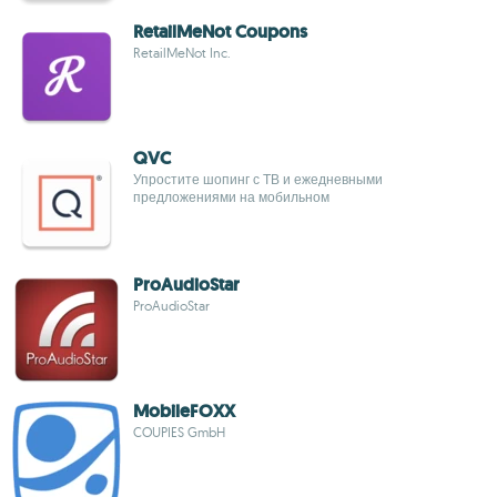
RetailMeNot Coupons
RetailMeNot Inc.
QVC
Упростите шопинг с ТВ и ежедневными
предложениями на мобильном
ProAudioStar
ProAudioStar
MobileFOXX
COUPIES GmbH