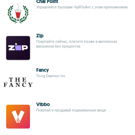
Chai Point
Управляйте баллами ЧайПойнт с этим приложением
Zip
Покупайте сейчас, платите позже в миллионах
магазинов без процентов
Fancy
Thing Daemon Inc
Vibbo
Покупай и продавай подержанные вещи