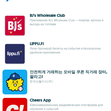
BJ's Wholesale Club
Приложение BJ's Wholesale Club — покупки, купоны и
выгода на топливе
LIPPU.FI
Легко бронируй билеты на события в безопасном,
удобном приложении
안전하게 거래하는 모바일 쿠폰 직거래 장터,
팔라고!
한국선불카드(주)
Cheers App
Южноамериканская академическая платформа для
обучения и событий