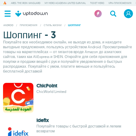
ARES: THE IRON VANGUARD
MY HERO ACADEMIA UNITED SURVIVAL
TICKET HERO
VPN-ПРИЛОЖЕНИЯ
ANDROID
/
ПРИЛОЖЕНИЯ
/
СТИЛЬ ЖИЗНИ
/
ШОППИНГ
Шоппинг - 3
Покупайте все необходимое онлайн, не выходя из дома, и находите
выгодные предложения, пользуясь устройством Android. Просматривайте
товары на маркетплейсах — от гигантов вроде Amazon до азиатских
сайтов, таких как AliExpress и SHEIN. Откройте для себя приложения для
покупки и продажи вещей с рук и получайте уведомления о быстрых
распродажах. Покупайте с умом, платите меньше и пользуйтесь
бесплатной доставкой
ChicPoint
ChicWorld Limited
idefix
Покупайте товары с быстрой доставкой и легким
возвратом