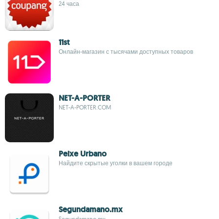
24 часа
11st
Онлайн-магазин с тысячами доступных товаров
NET-A-PORTER
NET-A-PORTER.COM
Peixe Urbano
Найдите скрытые уголки в вашем городе
Segundamano.mx
Segundamano.mx