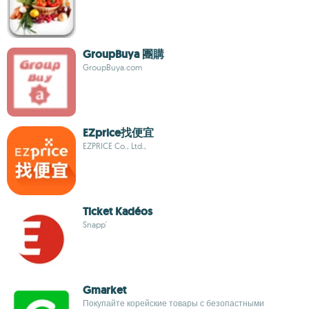
GroupBuya 團購
GroupBuya.com
EZprice找便宜
EZPRICE Co., Ltd.,
Ticket Kadéos
Snapp'
Gmarket
Покупайте корейские товары с безопастными