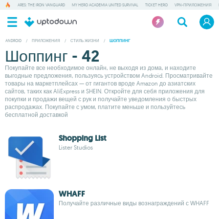
ARES: THE IRON VANGUARD
MY HERO ACADEMIA UNITED SURVIVAL
TICKET HERO
VPN-ПРИЛОЖЕНИЯ
ANDROID
/
ПРИЛОЖЕНИЯ
/
СТИЛЬ ЖИЗНИ
/
ШОППИНГ
Шоппинг - 42
Покупайте все необходимое онлайн, не выходя из дома, и находите
выгодные предложения, пользуясь устройством Android. Просматривайте
товары на маркетплейсах — от гигантов вроде Amazon до азиатских
сайтов, таких как AliExpress и SHEIN. Откройте для себя приложения для
покупки и продажи вещей с рук и получайте уведомления о быстрых
распродажах. Покупайте с умом, платите меньше и пользуйтесь
бесплатной доставкой
Shopping List
Lister Studios
WHAFF
Получайте различные виды вознаграждений с WHAFF