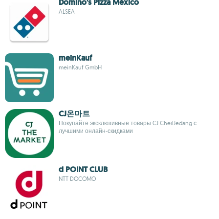
Domino's Pizza México
ALSEA
meinKauf
meinKauf GmbH
CJ온마트
Покупайте эксклюзивные товары CJ CheilJedang с
лучшими онлайн-скидками
d POINT CLUB
NTT DOCOMO