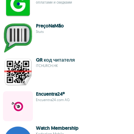
оплатами и скидками
PreçoNaMão
Stuts
QR код читателя
ITCHURCH.HK
Encuentra24®
Encuentra24.com AG
Watch Membership
Kodeglam Mobile