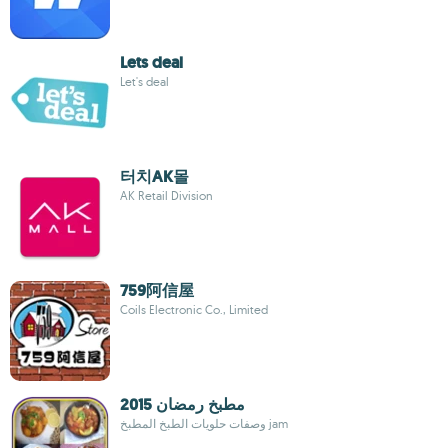
Lets deal
Let's deal
터치AK몰
AK Retail Division
759阿信屋
Coils Electronic Co., Limited
مطبخ رمضان 2015
وصفات حلويات الطبخ المطبخ jam