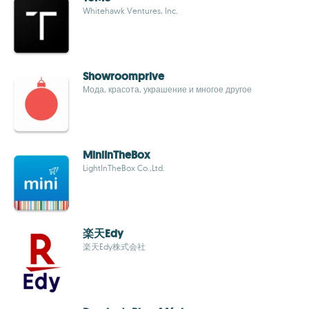
Whitehawk Ventures, Inc.
Showroomprive
Мода, красота, украшение и многое другое
MiniInTheBox
LightInTheBox Co.,Ltd.
楽天Edy
楽天Edy株式会社