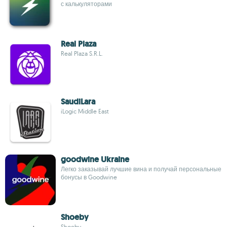
с калькуляторами
Real Plaza
Real Plaza S.R.L.
SaudiLara
iLogic Middle East
goodwine Ukraine
Легко заказывай лучшие вина и получай персональные
бонусы в Goodwine
Shoeby
Shoeby