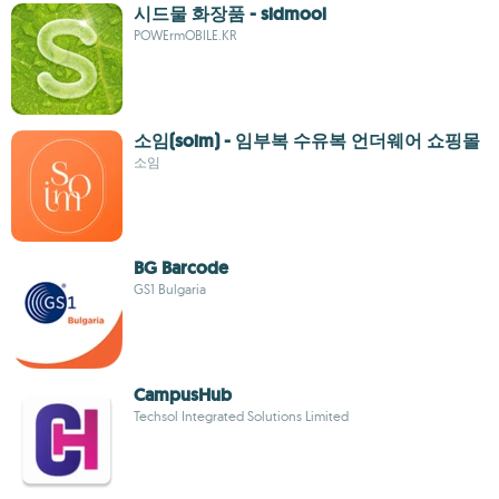
시드물 화장품 - sidmool
POWErmOBILE.KR
소임(soim) - 임부복 수유복 언더웨어 쇼핑몰
소임
BG Barcode
GS1 Bulgaria
CampusHub
Techsol Integrated Solutions Limited