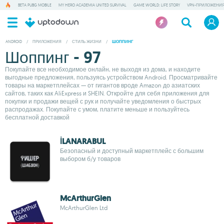
BETA PUBG MOBILE
MY HERO ACADEMIA UNITED SURVIVAL
GAME WORLD: LIFE STORY
VPN-ПРИЛОЖЕНИ
ANDROID
/
ПРИЛОЖЕНИЯ
/
СТИЛЬ ЖИЗНИ
/
ШОППИНГ
Шоппинг - 97
Покупайте все необходимое онлайн, не выходя из дома, и находите
выгодные предложения, пользуясь устройством Android. Просматривайте
товары на маркетплейсах — от гигантов вроде Amazon до азиатских
сайтов, таких как AliExpress и SHEIN. Откройте для себя приложения для
покупки и продажи вещей с рук и получайте уведомления о быстрых
распродажах. Покупайте с умом, платите меньше и пользуйтесь
бесплатной доставкой
İLANARABUL
Безопасный и доступный маркетплейс с большим
выбором б/у товаров
McArthurGlen
McArthurGlen Ltd