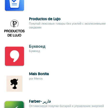
Productos de Lujo
Покупай люксовые товары без усилий с эксклюзивными
скидками
Буквоед
Буквоед
Mais Bonita
por Menos
Farber- فاربر
Оптимизируй покупки батарей и управление энергией