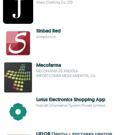
Ailani Clothing Co. LTD
Sinbad Red
sinbad.co.id
Mecofarma
MECOFARMA DE ANGOLA‐
IMPORT.COMER.MEDICAMENTOS, S.A
Lotus Electronics Shopping App
Syscraft Information System Private Limited
UFLOR Цветы - доставка цветов