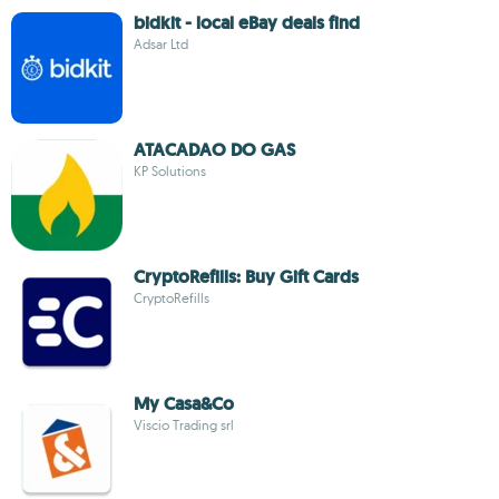
bidkit - local eBay deals find
Adsar Ltd
ATACADAO DO GAS
KP Solutions
CryptoRefills: Buy Gift Cards
CryptoRefills
My Casa&Co
Viscio Trading srl