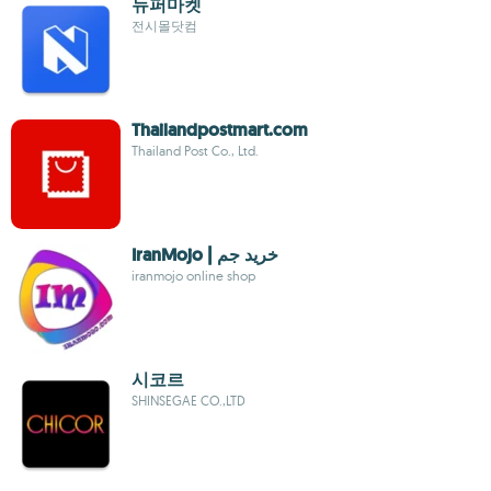
뉴퍼마켓
전시몰닷컴
Thailandpostmart.com
Thailand Post Co., Ltd.
IranMojo | خرید جم
iranmojo online shop
시코르
SHINSEGAE CO.,LTD