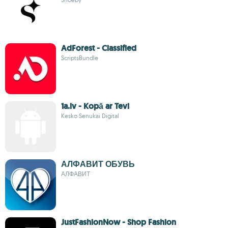
AdForest - Classified
ScriptsBundle
1a.lv - Kopā ar Tevi
Kesko Senukai Digital
АЛФАВИТ ОБУВЬ
АЛФАВИТ
JustFashionNow - Shop Fashion