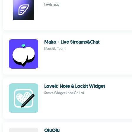
Feels app
Mako - Live Streams&Chat
MatchU Team
Loveit: Note & Lockit Widget
Smart Widget Labs Co Ltd
OluOlu