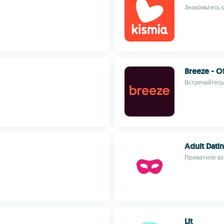
Знакомьтесь 
Breeze - O
Встречайтесь
Adult Dati
Приватное вз
Lit