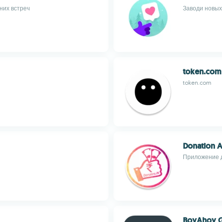
них встреч
Заводи новых
token.com
token.com
Donation A
Приложение д
BoyAhoy G