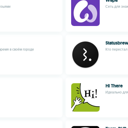
Wapa
узьями
Сеть для зна
Statusbre
время в своём городе
Кто перестал 
Hi There
Идеально для