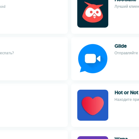
oid
Лучший клиент
Glide
респать?
Отправляйте
Hot or Not
Находите при