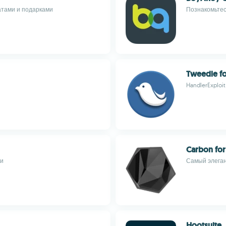
атами и подарками
Познакомьтес
Tweedle fo
HandlerExploit
Carbon for
ми
Самый элегант
Hootsuite