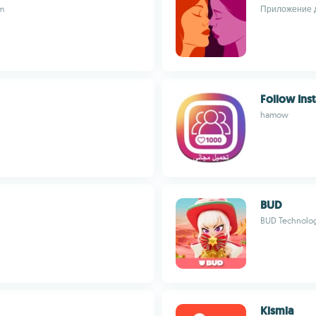
am
Приложение д
Follow Ins
hamow
BUD
BUD Technologi
Kismia