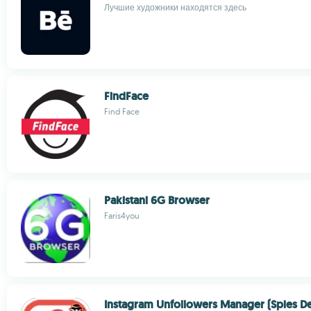
Лучшие художники находятся здесь
FindFace
Find Face
Pakistani 6G Browser
Faris4you
Instagram Unfollowers Manager (Spies De