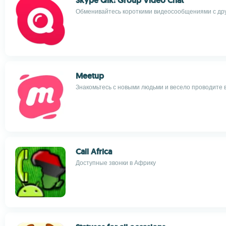
Skype Qik: Group Video Chat
Обменивайтесь короткими видеосообщениями с др
Meetup
Знакомьтесь с новыми людьми и весело проводите 
Call Africa
Доступные звонки в Африку