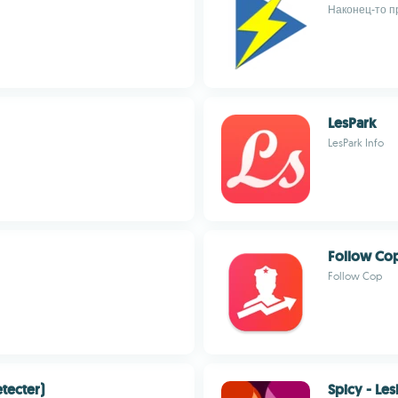
Наконец-то п
LesPark
LesPark Info
Follow Co
Follow Cop
tecter)
Spicy - Les