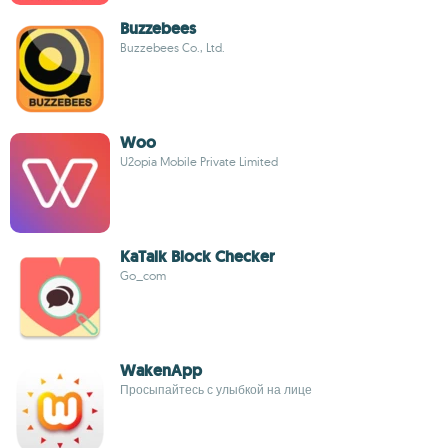
Buzzebees
Buzzebees Co., Ltd.
Woo
U2opia Mobile Private Limited
KaTalk Block Checker
Go_com
WakenApp
Просыпайтесь с улыбкой на лице