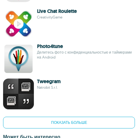
Live Chat Roulette
CreativityGame
Photo4tune
Делитесь фото с конфиденциальностью и таймерами
на Android
Tweegram
Natrobit S.r.l.
ПОКАЗАТЬ БОЛЬШЕ
Может быть интересно