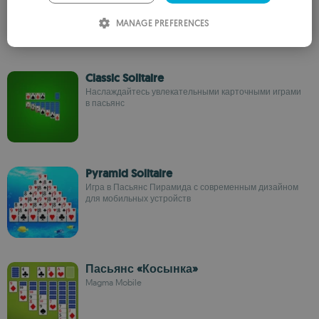
ITALIAN
MANAGE PREFERENCES
SPANISH
ROMANIAN
Classic Solitaire
Наслаждайтесь увлекательными карточными играми
в пасьянс
Pyramid Solitaire
Игра в Пасьянс Пирамида с современным дизайном
для мобильных устройств
Пасьянс «Косынка»
Magma Mobile