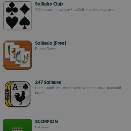
Solitaire Club
1000+ карточных игр: FreeCell, Klondike и другие
Solitario (Free)
Filippo Gozza
247 Solitaire
Наслаждайтесь классическим пасьянсом с плавной
игрой
SCORPION
CatTama