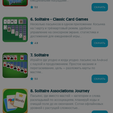
ежедневными наградами...
5.0
СКАЧАТЬ
6. Solitaire - Classic Card Games
Несколько пасьянсов в одном приложении: Косынка
на 1 карту и трёхкартовый режим, удобное
управление на сенсорном экране, статистика и
достижения для ежедневной игры...
4.8
СКАЧАТЬ
7. Solitaire
Играйте где угодно и когда угодно: пасьянс на Android
с паузой и продолжением. Простое касание и
перетаскивание, цель — разложить карты по
мастям...
5.0
СКАЧАТЬ
8. Solitaire Associations: Journey
Пасьянс, где вместо мастей — категории и слова:
раскладывай по ассоциациям, планируй ходы и
очищай поле до их окончания. Сотни офлайновых
уровней с растущей сложностью...