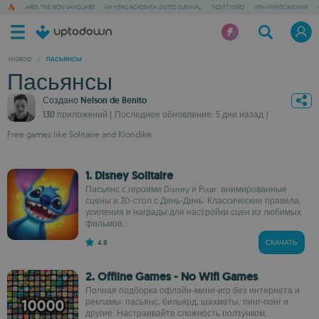
ARES: THE IRON VANGUARD
MY HERO ACADEMIA UNITED SURVIVAL
TICKET HERO
VPN-ПРИЛОЖЕНИЯ
ANDROID
/
ПАСЬЯНСЫ
Пасьянсы
Создано
Nelson de Benito
130 приложений
( Последнее обновление: 5 дни назад )
Free games like Solitaire and Klondike
1. Disney Solitaire
Пасьянс с героями Disney и Pixar: анимированные
сцены и 3D‑стол с Динь‑Динь. Классические правила,
усиления и награды для настройки сцен из любимых
фильмов...
4.8
СКАЧАТЬ
2. Offline Games - No Wifi Games
Полная подборка офлайн-мини-игр без интернета и
рекламы: пасьянс, бильярд, шахматы, пинг-понг и
другие. Настраивайте сложность ползунком;