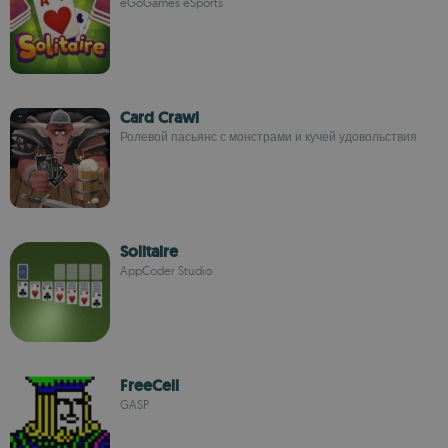
eGoGames eSports
Card Crawl
Ролевой пасьянс с монстрами и кучей удовольствия
Solitaire
AppCoder Studio
FreeCell
GASP