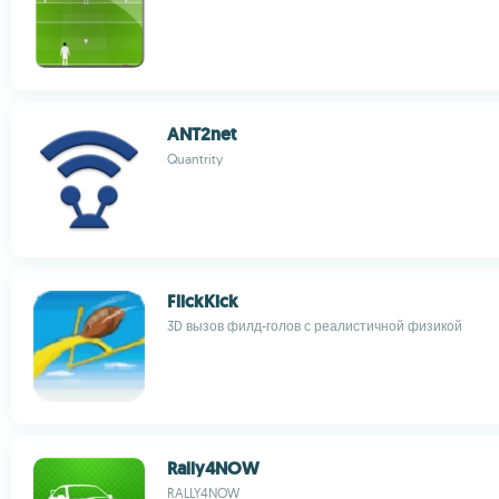
ANT2net
Quantrity
FlickKick
3D вызов филд-голов с реалистичной физикой
Rally4NOW
RALLY4NOW