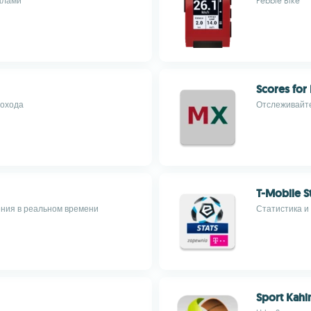
алами
Pebble Bike
Scores for
дохода
Отслеживайте
T-Mobile S
ния в реальном времени
Статистика и
Sport Kahi