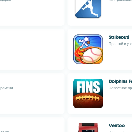
Strikeout!
Простой и ув
Dolphins F
времени
Новостное пр
Ventoo