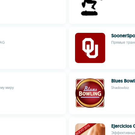
SoonerSpo
LAG
Прямые транс
Blues Bowl
ему миру
Shadowbiz
Ejercicios 
Эффективные