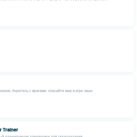
оиню, боритесь с врагами, спасайте мир в игре экшн
 Trainer
ый планировщик тренировок для скалолазания