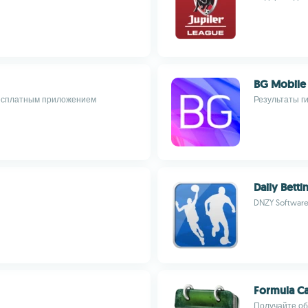
BG Mobile
бесплатным приложением
Результаты г
Daily Betti
DNZY Softwar
Formula Ca
Получайте об