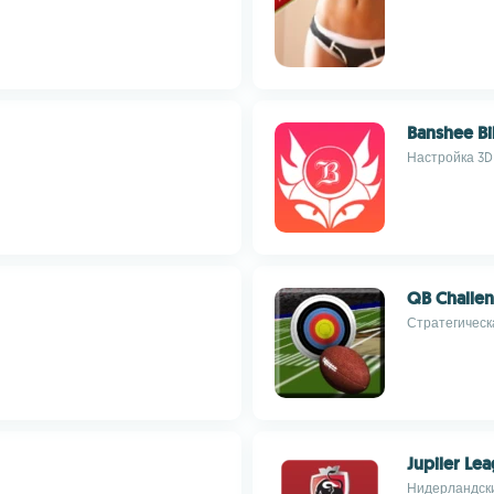
Banshee Bi
Настройка 3D
QB Challe
Стратегическ
Jupiler Le
Нидерландски