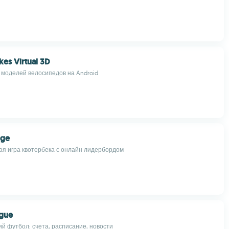
kes Virtual 3D
 моделей велосипедов на Android
nge
ая игра квотербека с онлайн лидербордом
ague
й футбол: счета, расписание, новости