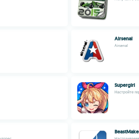
Airsenal
Airsenal
Supergirl
Настройте гер
BeastMaker
адорес
Настраиваем