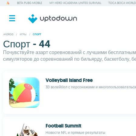
BETA PUBG MOBILE
MY HERO ACADEMIA UNITED SURVIVAL
TOCA BOCA WORLD
ANDROID
/
ИГРЫ
/
СПОРТ
Спорт - 44
Почувствуйте азарт соревнований с лучшими бесплатным
симуляторов до соревнований по бильярду, баскетболу, бе
Volleyball Island Free
3D волейбол с персонажами и многопользовательс
Football Summit
Новости NFL и прямые результаты