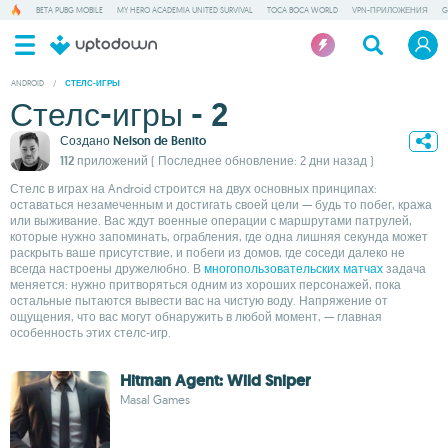
BETA PUBG MOBILE
MY HERO ACADEMIA UNITED SURVIVAL
TOCA BOCA WORLD
VPN-ПРИЛОЖЕНИЯ
G
ANDROID
/
СТЕЛС-ИГРЫ
Стелс-игры - 2
Создано
Nelson de Benito
112 приложений
( Последнее обновление: 2 дни назад )
Стелс в играх на Android строится на двух основных принципах:
оставаться незамеченным и достигать своей цели — будь то побег, кража
или выживание. Вас ждут военные операции с маршрутами патрулей,
которые нужно запоминать, ограбления, где одна лишняя секунда может
раскрыть ваше присутствие, и побеги из домов, где соседи далеко не
всегда настроены дружелюбно. В
многопользовательских матчах
задача
меняется: нужно притворяться одним из хороших персонажей, пока
остальные пытаются вывести вас на чистую воду. Напряжение от
ощущения, что вас могут обнаружить в любой момент, — главная
особенность этих стелс-игр.
Hitman Agent: Wild Sniper
Masal Games