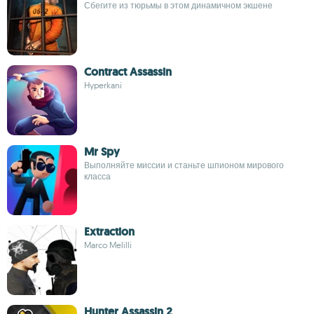
Сбегите из тюрьмы в этом динамичном экшене
Contract Assassin
Hyperkani
Mr Spy
Выполняйте миссии и станьте шпионом мирового
класса
Extraction
Marco Melilli
Hunter Assassin 2