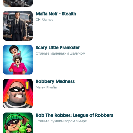
Mafia Noir - Stealth
CHI Games
Scary Little Prankster
Станьте маленьким шалуном
Robbery Madness
Marek Klvaňa
Bob The Robber: League of Robbers
Станьте лучшим вором в мире