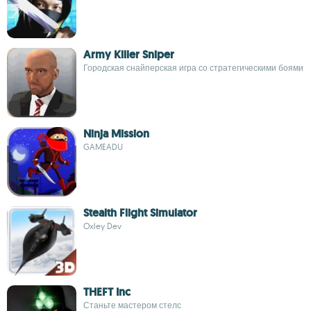
Army Killer Sniper
Городская снайперская игра со стратегическими боями
Ninja Mission
GAMEADU
Stealth Flight Simulator
Oxley Dev
THEFT Inc
Станьте мастером стелс