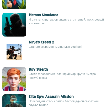
Hitman Simulator
Игра-стелс шутер, овладение стратегией, маскировкой
и точностью
Ninja's Creed 2
Станьте современным ниндзя-убийцей
Boy Stealth
Стелс-головоломка: планируй маршрут и быстро
пробуй снова
Elite Spy: Assassin Mission
Присоединяйтесь к самой беспощадной секретной
службе в мире