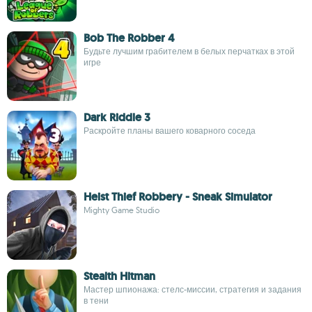
Bob The Robber 4
Будьте лучшим грабителем в белых перчатках в этой
игре
Dark Riddle 3
Раскройте планы вашего коварного соседа
Heist Thief Robbery - Sneak Simulator
Mighty Game Studio
Stealth Hitman
Мастер шпионажа: стелс-миссии, стратегия и задания
в тени