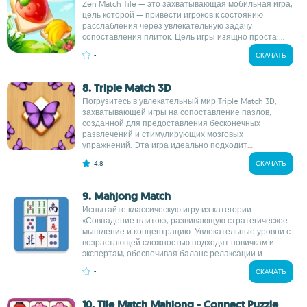
Zen Match Tile — это захватывающая мобильная игра,
цель которой — привести игроков к состоянию
расслабления через увлекательную задачу
сопоставления плиток. Цель игры изящно проста:...
-
СКАЧАТЬ
8. Triple Match 3D
Погрузитесь в увлекательный мир Triple Match 3D,
захватывающей игры на сопоставление пазлов,
созданной для предоставления бесконечных
развлечений и стимулирующих мозговых
упражнений. Эта игра идеально подходит...
4.8
СКАЧАТЬ
9. Mahjong Match
Испытайте классическую игру из категории
«Совпадение плиток», развивающую стратегическое
мышление и концентрацию. Увлекательные уровни с
возрастающей сложностью подходят новичкам и
экспертам, обеспечивая баланс релаксации и...
-
СКАЧАТЬ
10. Tile Match Mahjong - Connect Puzzle