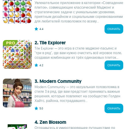
Увлекательное приложение в категории «Совпадение
плиток», совмещающее классический Маджонг и
стратегические задачи с уникальными уровнями,
приятным дизайном и социальными соревнованиями
для любителей головоломок по всему...
4.4
СКАЧАТЬ
2. Tile Explorer
Tile Explorer — это игра в стиле маджонг-пасьянс и
"три в ряд", где вам нужно очистить всё игровое поле,
создавая комбинации из трёх одинаковых плиток...
4.2
СКАЧАТЬ
3. Modern Community
Modern Community — это казуальная головоломка в
стиле 3 в ряд, где вам предстоит принимать важные
решения, которые повлияют на сообщество Голден
Хайтс, района, пострадавшего...
5.0
СКАЧАТЬ
4. Zen Blossom
Отправьтесь в умиротворяющее путешествие по