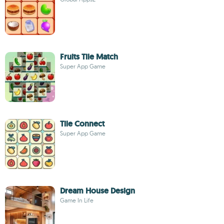
Fruits Tile Match
Super App Game
Tile Connect
Super App Game
Dream House Design
Game In Life