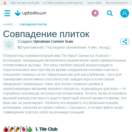
ARES: THE IRON VANGUARD
MY HERO ACADEMIA UNITED SURVIVAL
TICKET HERO
VPN-ПРИЛОЖЕНИЯ
ANDROID
/
СОВПАДЕНИЕ ПЛИТОК
Совпадение плиток
Создано
Uptodown Content Team
82 приложений
( Последнее обновление: 4 мес. назад )
Погрузитесь в увлекательный мир Tile Match Games на Android —
коллекцию, обещающую бесконечное развлечение через увлекательные
головоломные вызовы. Эти игры требуют вашей концентрации и
стратегического мастерства во время соединения похожих плиток и
очищения сложных сеток. Идеальные как для расслабления, так и для
тренировки когнитивных способностей, каждая игра в этом списке
предлагает уникальные темы, все более сложные уровни и
захватывающую механику игрового процесса, подходящую для всех — от
случайных игроков до энтузиастов головоломок. Хотите ли вы установить
высокий рекорд или просто ищете приятный способ провести время, эти
игры вас не разочаруют. Начните исследовать эту развлекательную
коллекцию, загрузив их прямо сейчас с Uptodown, и почувствуйте азарт
совмещения плиток у себя на кончиках пальцев!
1. Tile Club