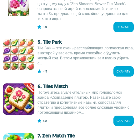
цветущему саду с "Zen Blossom: Flower Tile Match",
очаровательной игрой-головоломкой в стиле
«матч-3», предлагающей спокойное уединение для
тех, кто ищет...
3.8
СКАЧАТЬ
5. Tile Park
Tile Park — это очень расслабляющая логическая игра,
в которой у вас есть время спокойно обдумать
каждый ход. В этом приключении вам нужно убрать
с...
4.5
СКАЧАТЬ
6. Tiles Match
Погрузитесь в увлекательный мир головоломок
жанра «Совпадение плиток». Развивайте свою
стратегию и когнитивные навыки, сопоставляя
плитки и преодолевая всё более сложные уровни с
потрясающим дизайном...
3.0
СКАЧАТЬ
7. Zen Match Tile