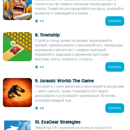
строительство замка и прокачка героев держат в
тонусе. Грамотно распределяйте ресурсы, ускоряйте
развитие и побеждайте в союзе...
4.5
СКАЧАТЬ
8. Township
Стройте город прямо на ферме: выращивайте
урожай, зарабатывайте и расширяйтесь, превращая
деревушку в мегаполис с инфраструктурой.
Управляйте задачами и временем простыми
жестами: сеять, собирать, строить...
4.4
СКАЧАТЬ
9. Jurassic World: The Game
Постройте с нуля динопарк и жонглируйте ресурсами
— мясо, деньги, трава. Разводите 60+ видов
динозавров и устраивайте зрелищные 3D-битвы,
планируя каждый ход...
4.6
СКАЧАТЬ
10. ExaGear Strategies
Эмулятор ПК-стратегий на Android: запустите