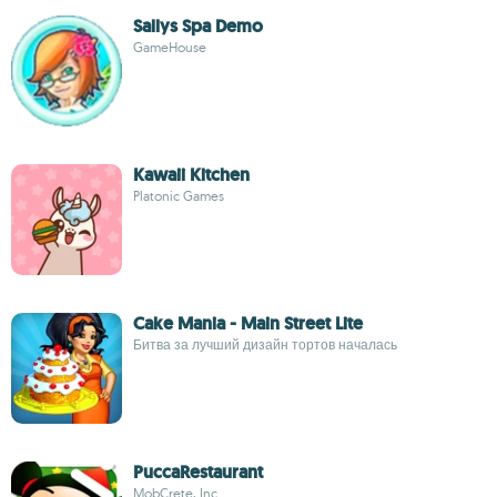
Sallys Spa Demo
GameHouse
Kawaii Kitchen
Platonic Games
Cake Mania - Main Street Lite
Битва за лучший дизайн тортов началась
PuccaRestaurant
MobCrete, Inc