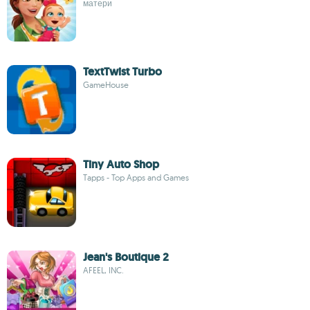
матери
TextTwist Turbo
GameHouse
Tiny Auto Shop
Tapps - Top Apps and Games
Jean's Boutique 2
AFEEL, INC.