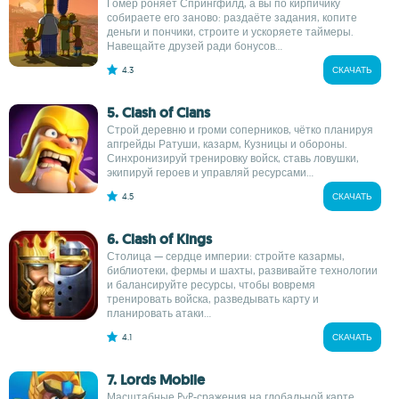
Гомер роняет Спрингфилд, а вы по кирпичику
собираете его заново: раздаёте задания, копите
деньги и пончики, строите и ускоряете таймеры.
Навещайте друзей ради бонусов...
4.3
СКАЧАТЬ
5. Clash of Clans
Строй деревню и громи соперников, чётко планируя
апгрейды Ратуши, казарм, Кузницы и обороны.
Синхронизируй тренировку войск, ставь ловушки,
экипируй героев и управляй ресурсами...
4.5
СКАЧАТЬ
6. Clash of Kings
Столица — сердце империи: стройте казармы,
библиотеки, фермы и шахты, развивайте технологии
и балансируйте ресурсы, чтобы вовремя
тренировать войска, разведывать карту и
планировать атаки...
4.1
СКАЧАТЬ
7. Lords Mobile
Масштабные PvP-сражения на глобальной карте,