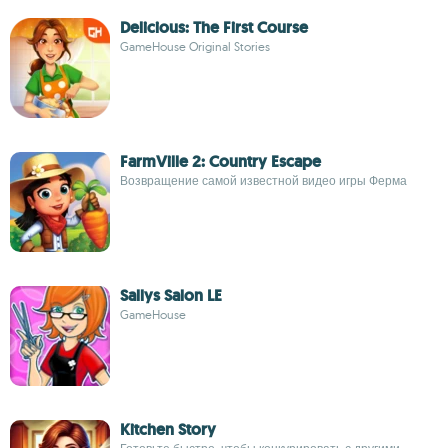
Delicious: The First Course
GameHouse Original Stories
FarmVille 2: Country Escape
Возвращение самой известной видео игры Ферма
Sallys Salon LE
GameHouse
Kitchen Story