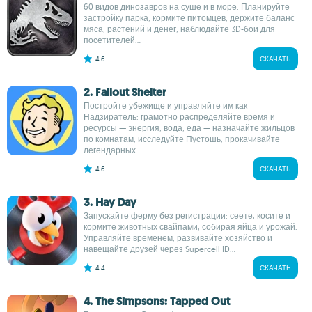
60 видов динозавров на суше и в море. Планируйте
застройку парка, кормите питомцев, держите баланс
мяса, растений и денег, наблюдайте 3D-бои для
посетителей...
4.6
СКАЧАТЬ
2. Fallout Shelter
Постройте убежище и управляйте им как
Надзиратель: грамотно распределяйте время и
ресурсы — энергия, вода, еда — назначайте жильцов
по комнатам, исследуйте Пустошь, прокачивайте
легендарных...
4.6
СКАЧАТЬ
3. Hay Day
Запускайте ферму без регистрации: сеете, косите и
кормите животных свайпами, собирая яйца и урожай.
Управляйте временем, развивайте хозяйство и
навещайте друзей через Supercell ID...
4.4
СКАЧАТЬ
4. The Simpsons: Tapped Out