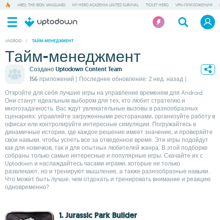
ARES: THE IRON VANGUARD
MY HERO ACADEMIA UNITED SURVIVAL
TICKET HERO
VPN-ПРИЛОЖЕНИЯ
ANDROID
/
ТАЙМ-МЕНЕДЖМЕНТ
Тайм-менеджмент
Создано
Uptodown Content Team
156 приложений
( Последнее обновление: 2 нед. назад )
Откройте для себя лучшие игры на управление временем для Android.
Они станут идеальным выбором для тех, кто любит стратегию и
многозадачность. Вас ждут увлекательные вызовы в разнообразных
сценариях: управляйте загруженными ресторанами, организуйте работу в
офисах или контролируйте интересные симуляции. Погружайтесь в
динамичные истории, где каждое решение имеет значение, и проверяйте
свои навыки, чтобы успеть все за отведенное время. Эти игры подойдут
как для новичков, так и для опытных любителей жанра. В этой подборке
собраны только самые интересные и популярные игры. Скачайте их с
Uptodown и наслаждайтесь часами играми, которые не только
развлекают, но и тренируют мышление, а также разнообразные навыки.
Что может быть лучше, чем отдохать и тренировать внимание и реакцию
одновременно?
1. Jurassic Park Builder