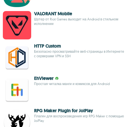
VALORANT Mobile
Шутер от Riot Games выходит на Android в стильном
исполнении
HTTP Custom
Безопасно просматривайте веб-страницы в Интернете
с серверами VPN и SSH
EhViewer
Простая читалка манги и комиксов для Android
RPG Maker Plugin for JoiPlay
Плагин для воспроизведения игр RPG Maker с помощью
JoiPlay