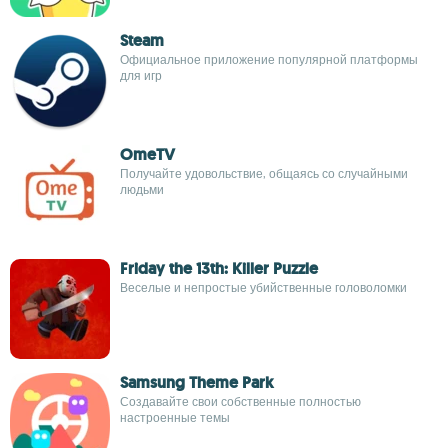
Steam
Официальное приложение популярной платформы
для игр
OmeTV
Получайте удовольствие, общаясь со случайными
людьми
Friday the 13th: Killer Puzzle
Веселые и непростые убийственные головоломки
Samsung Theme Park
Создавайте свои собственные полностью
настроенные темы