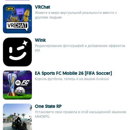
VRChat
Живите в мире виртуальной реальности вместе с
другими людьми
Wink
Редактирование фотографий и добавление эффектов
ИИ
EA Sports FC Mobile 26 (FIFA Soccer)
Король футбола, теперь и на вашем Android
One State RP
Установите свои правила в этой насыщенной экшеном
MMORPG