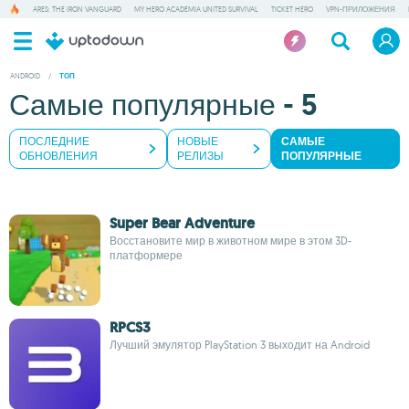
ARES: THE IRON VANGUARD
MY HERO ACADEMIA UNITED SURVIVAL
TICKET HERO
VPN-ПРИЛОЖЕНИЯ
ANDROID
/
ТОП
Самые популярные - 5
ПОСЛЕДНИЕ
НОВЫЕ
САМЫЕ
ОБНОВЛЕНИЯ
РЕЛИЗЫ
ПОПУЛЯРНЫЕ
Super Bear Adventure
Восстановите мир в животном мире в этом 3D-
платформере
RPCS3
Лучший эмулятор PlayStation 3 выходит на Android