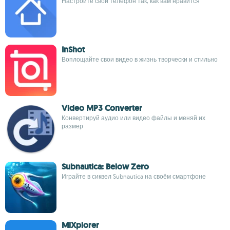
Настройте свой телефон так, как вам нравится
InShot
Воплощайте свои видео в жизнь творчески и стильно
Video MP3 Converter
Конвертируй аудио или видео файлы и меняй их
размер
Subnautica: Below Zero
Играйте в сиквел Subnautica на своём смартфоне
MiXplorer