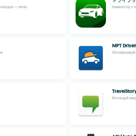
ドライブサ
рландах — легко
Навигатор с 
MPT Drive
ов
Оптимизируй 
TravelStor
Исследуй мир 