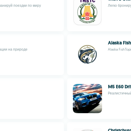
ланируй поездки по миру
Легко бронир
Alaska Fis
ации на природе
Alaska FishTop
M5 E60 Dri
Реалистичный
Christchur