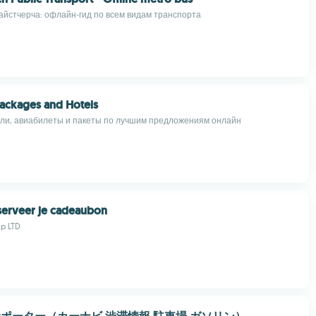
айстчерча: офлайн‑гид по всем видам транспорта
Packages and Hotels
ли, авиабилеты и пакеты по лучшим предложениям онлайн
serveer je cadeaubon
p LTD