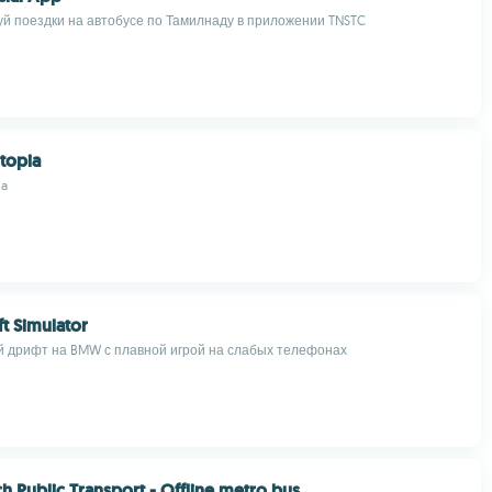
уй поездки на автобусе по Тамилнаду в приложении TNSTC
htopia
ia
ft Simulator
 дрифт на BMW с плавной игрой на слабых телефонах
ch Public Transport - Offline metro bus