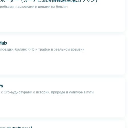
ポーター（カーナビ,渋滞情報,駐車場,ガソリン）
пробками, парковками и ценами на бензин
Hub
поездки: баланс RFID и трафик в реальном времени
ys
с GPS-аудиотурами о истории, природе и культуре в пути