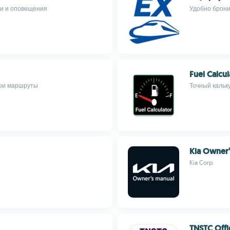
ии и оповещения
Удобно брони
Fuel Calcul
вои маршруты
Точный кальк
Kia Owner’
Kia Corp.
TNSTC Offi