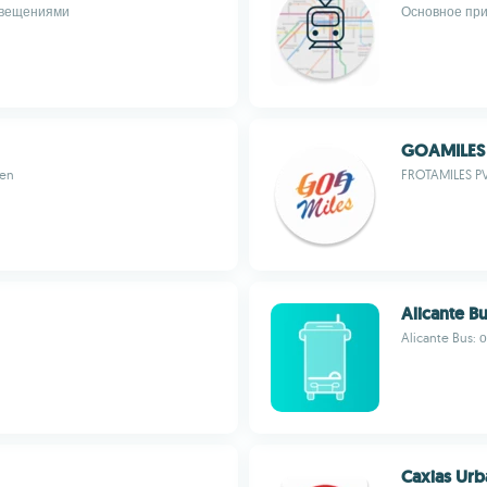
овещениями
Основное при
GOAMILES
gen
FROTAMILES PV
Alicante Bu
Alicante Bus
Caxias Ur