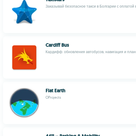
Заказывай безопасное такси в Болгарии с оплатой
Cardiff Bus
Кардифф: обновления автобусов, навигация и пла
Flat Earth
OProjects