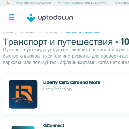
ARES: THE IRON VANGUARD
MY HERO ACADEMIA UNITED SURVIVAL
TICKET HER
ANDROID
/
ПРИЛОЖЕНИЯ
/
СТИЛЬ ЖИЗНИ
/
ТРАНСПОРТ И ПУТЕШЕСТВИЯ
Транспорт и путешествия - 1
Путешествуйте куда угодно без лишних сложностей и рис
быстрого вызова такси или инструменты для проверки ак
парковки или пользуйтесь офлайн-картами, когда нет сигн
Liberty Carz: Cars and More
Liberty Technology
GConnect