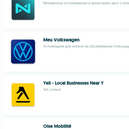
Мгновенное отслеживание и мониторинг авто с оп
Meu Volkswagen
AI-помощник для записи на обслуживание Volkswa
Yell - Local Businesses Near Y
Yell Limited
Oise Mobilité