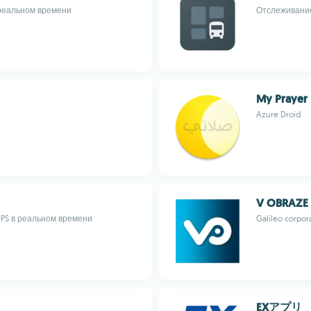
 реальном времени
Отслеживание
My Prayer
Azure Droid
V OBRAZE -
PS в реальном времени
Galileo corpora
EXアプリ