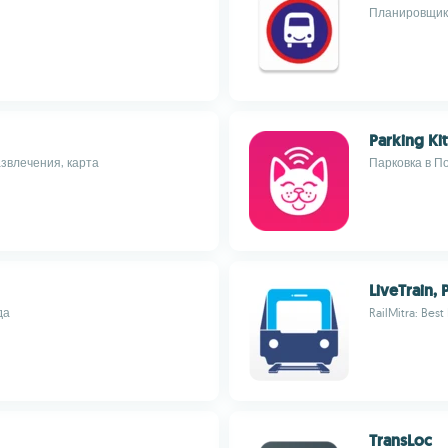
Планировщик 
Parking Kit
азвлечения, карта
Парковка в П
LiveTrain,
да
RailMitra: Best
TransLoc