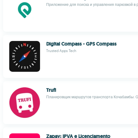
Приложение для поиска и управления парковкой в
Digital Compass - GPS Compass
Trusted Apps Tech
Trufi
Планировщик маршрутов транспорта Кочабамбы: G
Zapay: IPVA e Licenciamento