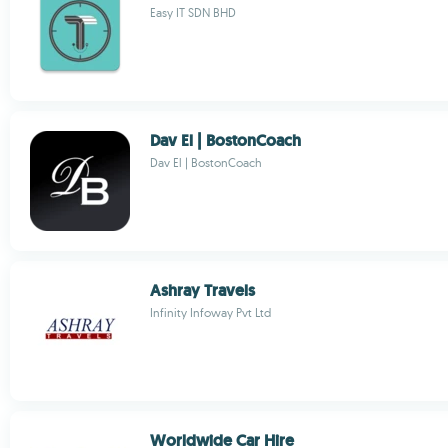
Easy IT SDN BHD
Dav El | BostonCoach
Dav El | BostonCoach
Ashray Travels
Infinity Infoway Pvt Ltd
Worldwide Car Hire