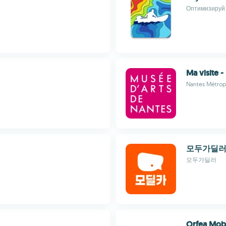
Оптимизируй 
Ma visite 
Nantes Métrop
모두가딜러
모두가딜러
Orfea Mob