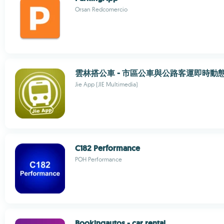
Orsan Redcomercio
雲林搭公車 - 市區公車與公路客運即時動
Jie App (JIE Multimedia)
C182 Performance
POH Performance
Bookingautos - car rental