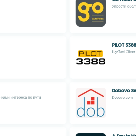
Упрости обсл
PILOT 338
LigaTaxi Client
Dobovo Se
чками интереса по пути
Dobovo.com