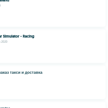
alland
d
r Simulator - Racing
s 2020
аказ такси и доставка