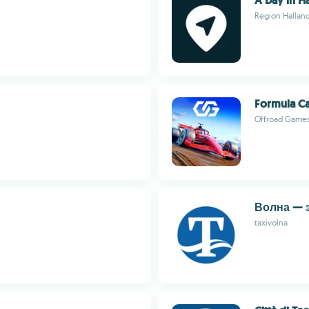
A Day in H
Region Hallan
Formula Ca
Offroad Game
Волна — з
taxivolna