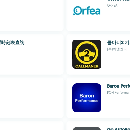
ORFEA
態時刻表查詢
콜마너2 
(주)씨엠엔피
Baron Per
POH Performa
Go AutoPo