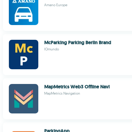
Amano Europe
McParking Parking Berlin Brand
IOmundo
MapMetrics Web3 Offline Navi
MapMetrics Navigation
ParkingApp