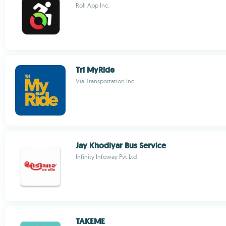
Roll App Inc.
Tri MyRide
Via Transportation Inc.
Jay Khodiyar Bus Service
Infinity Infoway Pvt Ltd
TAKEME