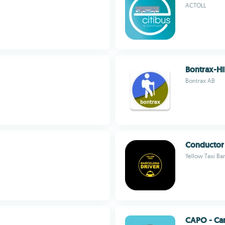
ACTOLL
Bontrax-H
Bontrax AB
Conductor
Yellow Taxi Bar
CAPO - Ca