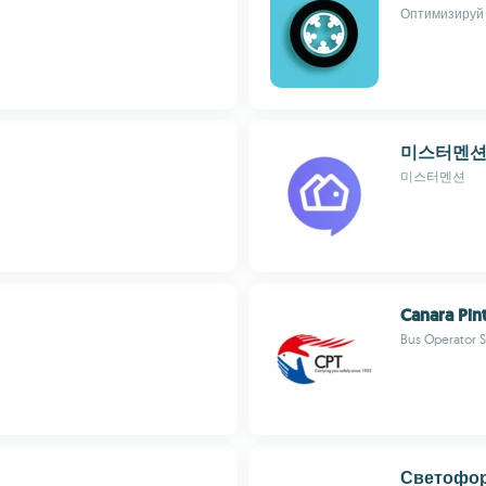
Оптимизируй 
미스터멘션 
미스터멘션
Canara Pin
Bus Operator 
Светофор