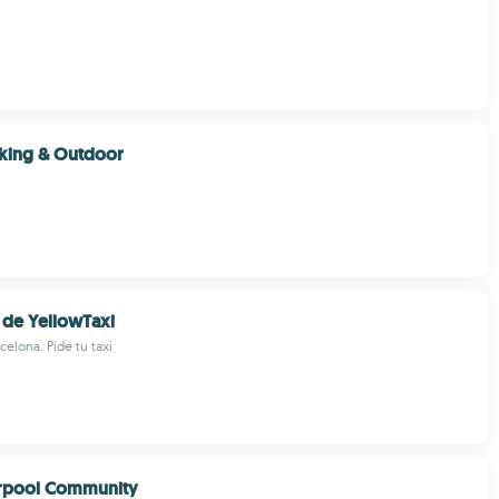
iking & Outdoor
 de YellowTaxi
celona. Pide tu taxi
rpool Community