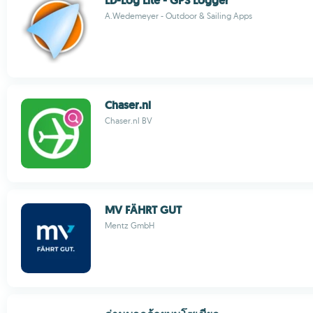
LD-Log Lite - GPS Logger
A.Wedemeyer - Outdoor & Sailing Apps
Chaser.nl
Chaser.nl BV
MV FÄHRT GUT
Mentz GmbH