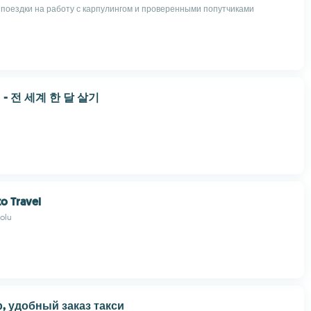
поездки на работу с карпулингом и проверенными попутчиками
- 전 세계 한 달 살기
to Travel
Solu
, удобный заказ такси