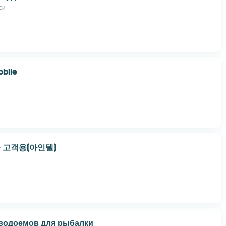
си
bile
 고객용(아인텔)
водоемов для рыбалки