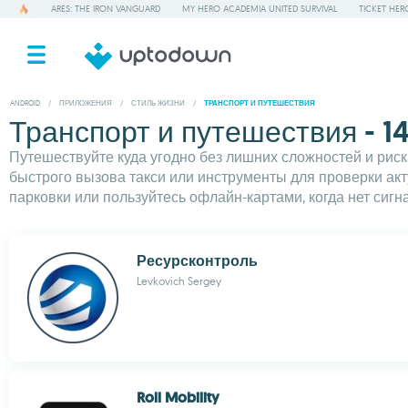
ARES: THE IRON VANGUARD
MY HERO ACADEMIA UNITED SURVIVAL
TICKET HER
ANDROID
/
ПРИЛОЖЕНИЯ
/
СТИЛЬ ЖИЗНИ
/
ТРАНСПОРТ И ПУТЕШЕСТВИЯ
Транспорт и путешествия - 1
Путешествуйте куда угодно без лишних сложностей и рис
быстрого вызова такси или инструменты для проверки ак
парковки или пользуйтесь офлайн-картами, когда нет сигн
Ресурсконтроль
Levkovich Sergey
Roll Mobility