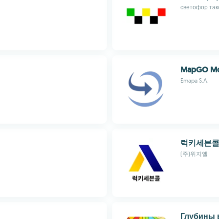
светофор так
MapGO Mo
Emapa S.A.
럭키세븐콜
(주)위지엘
Глубины 