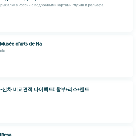
рыбалку в России с подробными картами глубин и рельефа
- Musée d’arts de Na
ole
-신차 비교견적 다이렉트! 할부•리스•렌트
iResa