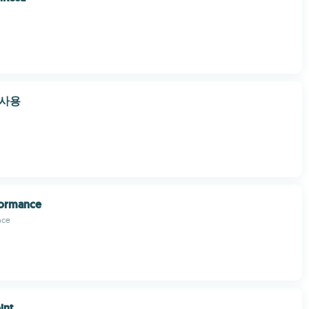
기사용
formance
nce
int