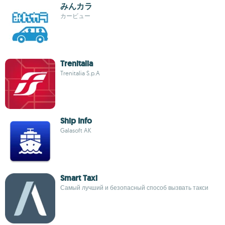
みんカラ
カービュー
Trenitalia
Trenitalia S.p.A
Ship Info
Galasoft AK
Smart Taxi
Самый лучший и безопасный способ вызвать такси