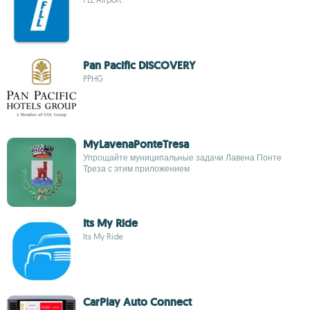
Pan Pacific DISCOVERY
PPHG
MyLavenaPonteTresa
Упрощайте муниципальные задачи Лавена Понте
Треза с этим приложением
Its My Ride
Its My Ride
CarPlay Auto Connect