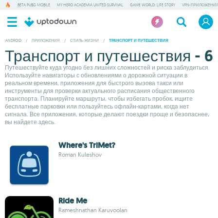
BETA PUBG MOBILE
MY HERO ACADEMIA UNITED SURVIVAL
GAME WORLD: LIFE STORY
VPN-ПРИЛОЖЕНИ
ANDROID
/
ПРИЛОЖЕНИЯ
/
СТИЛЬ ЖИЗНИ
/
ТРАНСПОРТ И ПУТЕШЕСТВИЯ
Транспорт и путешествия - 6
Путешествуйте куда угодно без лишних сложностей и риска заблудиться.
Используйте навигаторы с обновлениями о дорожной ситуации в
реальном времени, приложения для быстрого вызова такси или
инструменты для проверки актуального расписания общественного
транспорта. Планируйте маршруты, чтобы избегать пробок, ищите
бесплатные парковки или пользуйтесь офлайн-картами, когда нет
сигнала. Все приложения, которые делают поездки проще и безопаснее,
вы найдете здесь.
Where's TriMet?
Roman Kuleshov
Ride Me
Rameshnathan Karuvoolan