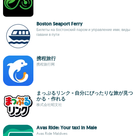
Boston Seaport Ferry
Билеты на бостонский паром и управление ими, виды
гавани в пути
携程旅行
携程旅行网
まっぷるリンク - 自分にぴったりな旅が見つ
かる・作れる
株式会社昭文社
Avas Ride: Your taxi in Male
Avas Ride Maldives