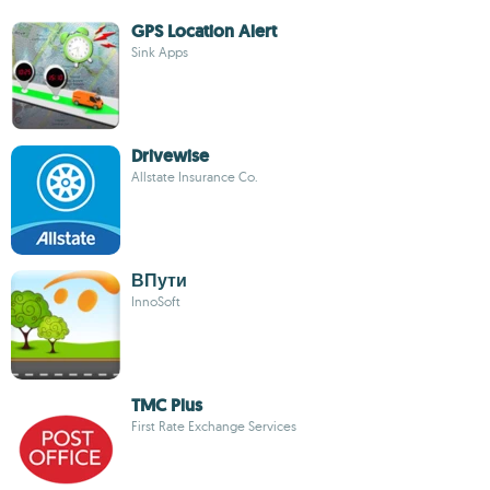
GPS Location Alert
Sink Apps
Drivewise
Allstate Insurance Co.
ВПути
InnoSoft
TMC Plus
First Rate Exchange Services