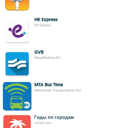
HK Express
HK Express
GVB
MoopMobility BV
MTA Bus Time
Metrpolitan Transportation Aut
Гиды по городам
iniCall.com