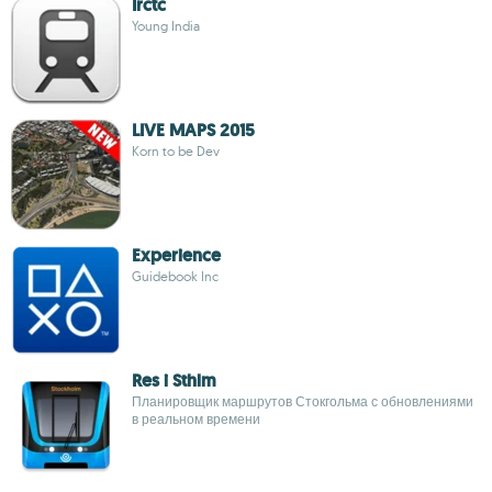
Irctc
Young India
LIVE MAPS 2015
Korn to be Dev
Experience
Guidebook Inc
Res i Sthlm
Планировщик маршрутов Стокгольма с обновлениями
в реальном времени