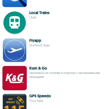
Local Trains
i-Soft
Flyapp
OneTouch Apps
Kum & Go
Экономьте на топливе и покупках с эксклюзивными
наградами
GPS Speedo
Tinus Apps