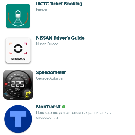
IRCTC Ticket Booking
Egnize
NISSAN Driver’s Guide
Nissan Europe
Speedometer
George Agbalyan
MonTransit
Приложение для автономных расписаний и
оповещений