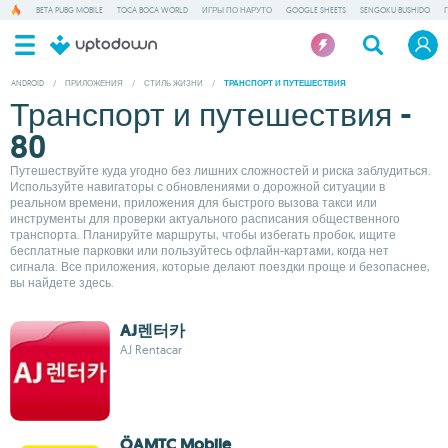
BETA PUBG MOBILE
TOCA BOCA WORLD
ИГРЫ ПО НАРУТО
GOOGLE SHEETS
SENGOKU BUSHIDO
ANDROID
/
ПРИЛОЖЕНИЯ
/
СТИЛЬ ЖИЗНИ
/
ТРАНСПОРТ И ПУТЕШЕСТВИЯ
Транспорт и путешествия -
80
Путешествуйте куда угодно без лишних сложностей и риска заблудиться.
Используйте навигаторы с обновлениями о дорожной ситуации в
реальном времени, приложения для быстрого вызова такси или
инструменты для проверки актуального расписания общественного
транспорта. Планируйте маршруты, чтобы избегать пробок, ищите
бесплатные парковки или пользуйтесь офлайн-картами, когда нет
сигнала. Все приложения, которые делают поездки проще и безопаснее,
вы найдете здесь.
AJ렌터카
AJ Rentacar
ÖAMTC Mobile