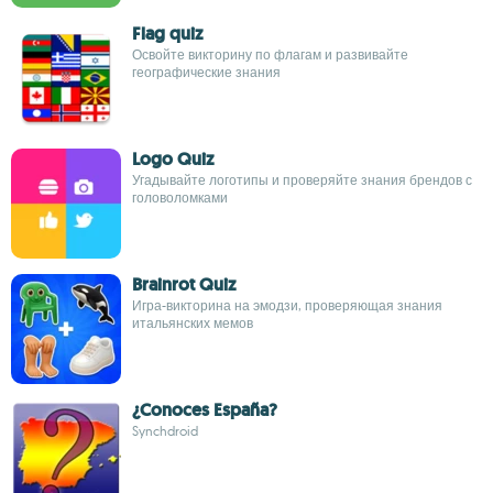
Flag quiz
Освойте викторину по флагам и развивайте
географические знания
Logo Quiz
Угадывайте логотипы и проверяйте знания брендов с
головоломками
Brainrot Quiz
Игра-викторина на эмодзи, проверяющая знания
итальянских мемов
¿Conoces España?
Synchdroid