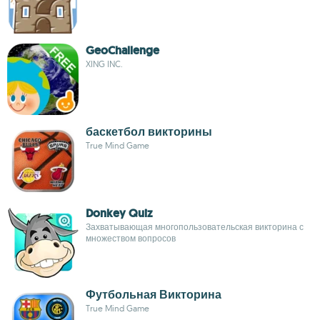
GeoChallenge
XING INC.
баскетбол викторины
True Mind Game
Donkey Quiz
Захватывающая многопользовательская викторина с
множеством вопросов
Футбольная Викторина
True Mind Game