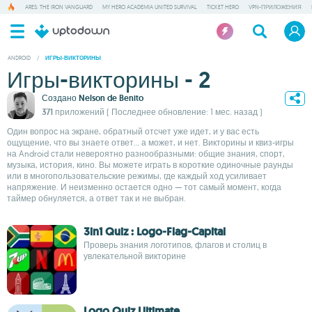
ARES: THE IRON VANGUARD
MY HERO ACADEMIA UNITED SURVIVAL
TICKET HERO
VPN-ПРИЛОЖЕНИЯ
ANDROID
/
ИГРЫ-ВИКТОРИНЫ
Игры-викторины - 2
Создано
Nelson de Benito
371 приложений
( Последнее обновление: 1 мес. назад )
Один вопрос на экране, обратный отсчет уже идет, и у вас есть
ощущение, что вы знаете ответ… а может, и нет. Викторины и квиз-игры
на Android стали невероятно разнообразными: общие знания, спорт,
музыка, история, кино. Вы можете играть в короткие одиночные раунды
или в многопользовательские режимы, где каждый ход усиливает
напряжение. И неизменно остается одно — тот самый момент, когда
таймер обнуляется, а ответ так и не выбран.
3in1 Quiz : Logo-Flag-Capital
Проверь знания логотипов, флагов и столиц в
увлекательной викторине
Logo Quiz Ultimate