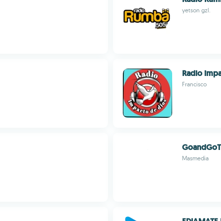
yetson gzl.
Radio impa
Francisco
GoandGo
Masmedia