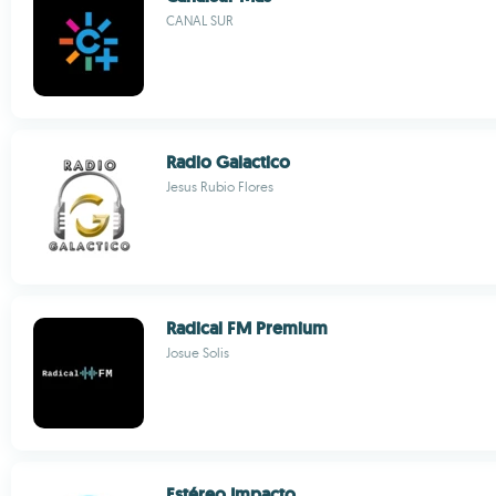
CANAL SUR
Radio Galactico
Jesus Rubio Flores
Radical FM Premium
Josue Solis
Estéreo Impacto