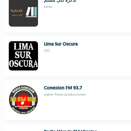
تذكرة لكل مسلم
kshta
Lima Sur Oscura
LSO
Conexion FM 93.7
walter flores producciones