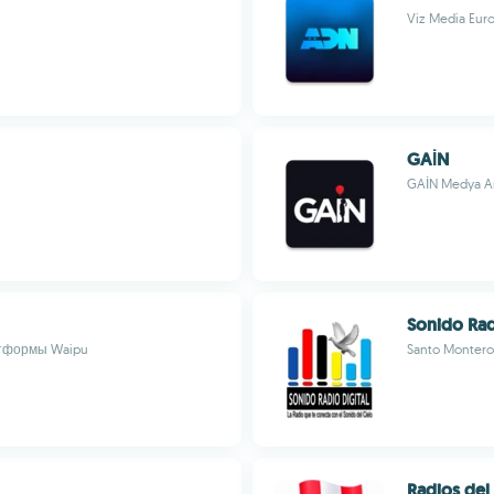
Viz Media Eur
GAİN
GAİN Medya An
Sonido Rad
тформы Waipu
Santo Montero
Radios del 