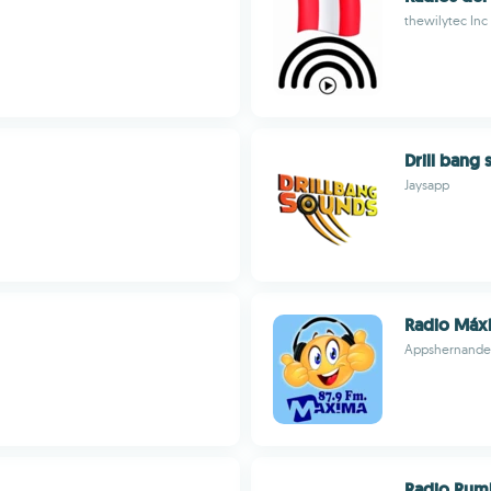
thewilytec Inc
Drill bang
Jaysapp
Radio Máx
Appshernande
Radio Rum