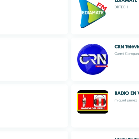
EDIAMATE
DRTECH
CRN Televi
Carmi Company
RADIO EN 
miguel juarez