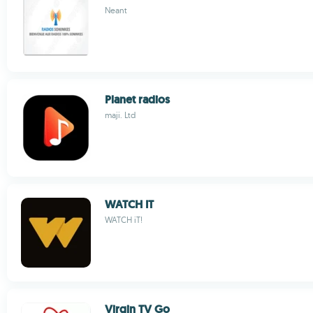
Neant
Planet radios
maji. Ltd
WATCH IT
WATCH iT!
Virgin TV Go