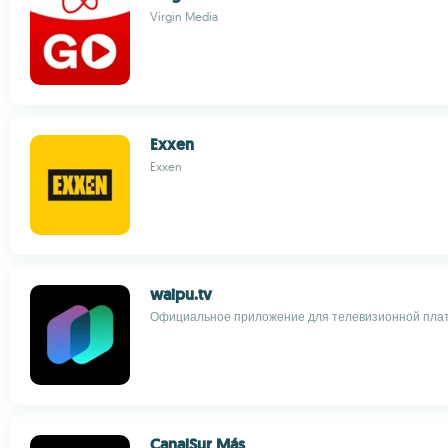
Virgin Media
Exxen
Exxen
waipu.tv
Официальное приложение для телевизионной пла
CanalSur Más