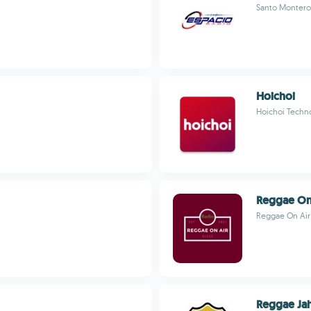
Santo Montero
Hoichoi
Hoichoi Techno
Reggae On
Reggae On Air
Reggae Ja