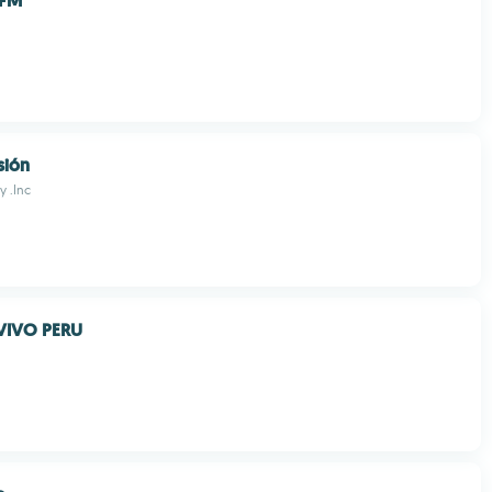
 FM
sión
 .Inc
VIVO PERU