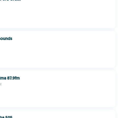
 sounds
ima 87.9fm
z
ba 505