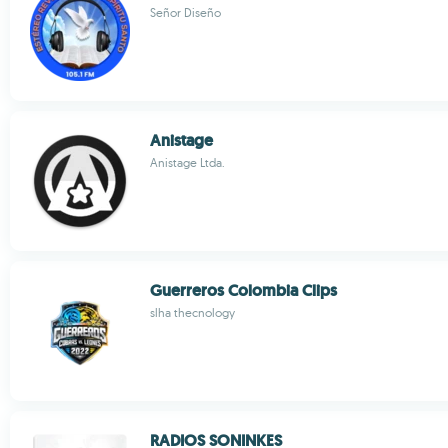
Señor Diseño
Anistage
Anistage Ltda.
Guerreros Colombia Clips
slha thecnology
RADIOS SONINKES