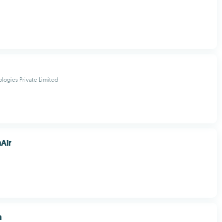
logies Private Limited
Air
h