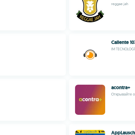
reggae jah
Caliente 1
IM TECNOLOGÍ
acontra+
Открывайте о
AppLausch