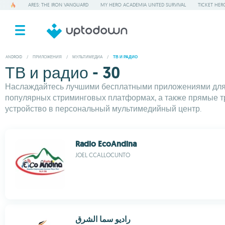
ARES: THE IRON VANGUARD
MY HERO ACADEMIA UNITED SURVIVAL
TICKET HER
ANDROID
/
ПРИЛОЖЕНИЯ
/
МУЛЬТИМЕДИА
/
ТВ И РАДИО
ТВ и радио - 30
Наслаждайтесь лучшими бесплатными приложениями для Т
популярных стриминговых платформах, а также прямые т
устройство в персональный мультимедийный центр.
Radio EcoAndina
JOEL CCALLOCUNTO
راديو سما الشرق