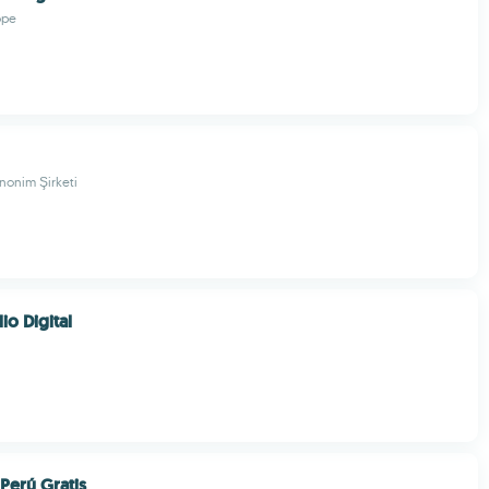
ope
onim Şirketi
io Digital
Perú Gratis