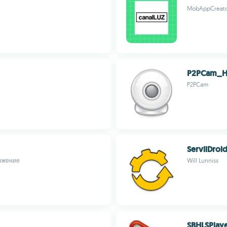
MobAppCreat
P2PCam_
P2PCam
ServiiDroi
ложение
Will Lunniss
SBHLSPlay