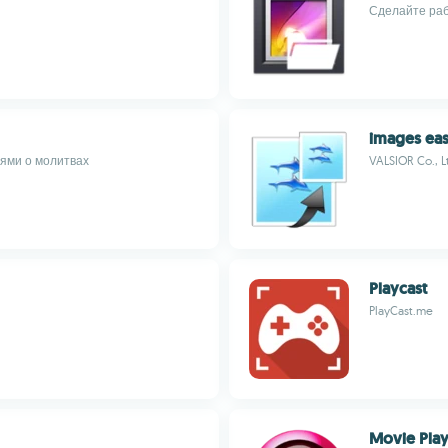
Сделайте раб
images eas
ями о молитвах
VALSIOR Co., L
Playcast
PlayCast.me
Movie Play