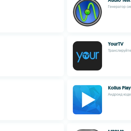
Audio Test
Генератор си
YourTV
Транслируйте
Kollus Pl
Андроид кодек