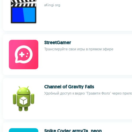
aKingi org
StreetGamer
Транслируйте свои игры в прямом эфире
Channel of Gravity Falls
Удобный доступ к видео "Гравити Фолз" через при
Spike Codec armv7a_neon