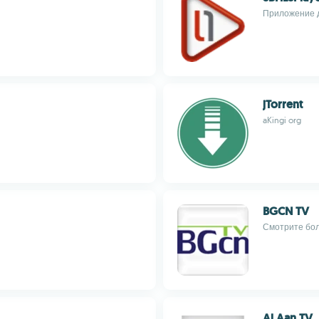
Приложение д
jTorrent
aKingi org
BGCN TV
Смотрите бол
Al Aan TV