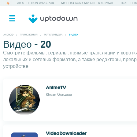
ARES: THE IRON VANGUARD
MY HERO ACADEMIA UNITED SURVIVAL
TICKET HER
ANDROID
/
ПРИЛОЖЕНИЯ
/
МУЛЬТИМЕДИА
/
ВИДЕО
Видео - 20
Смотрите фильмы, сериалы, прямые трансляции и коротк
локальных и сетевых форматов, а также редакторы, прев
устройстве.
AnimeTV
Rhuan Gonzaga
VideoDownloader