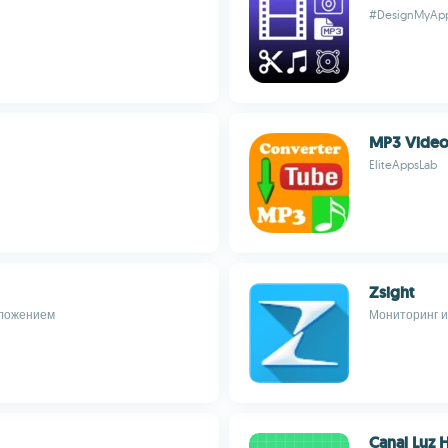
#DesignMyAp
MP3 Video
EliteAppsLab
Zsight
иложением
Мониторинг и
Canal Luz 