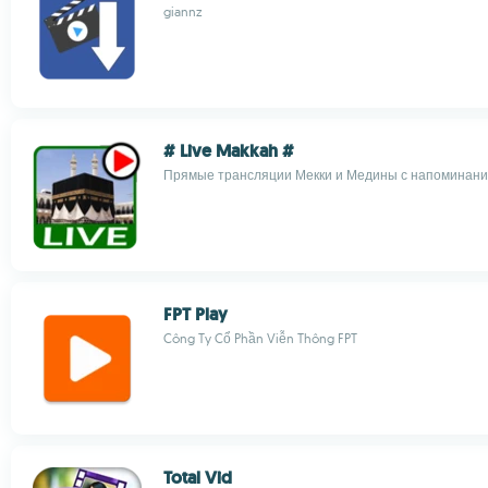
giannz
# Live Makkah #
Прямые трансляции Мекки и Медины с напоминани
FPT Play
Công Ty Cổ Phần Viễn Thông FPT
Total Vid