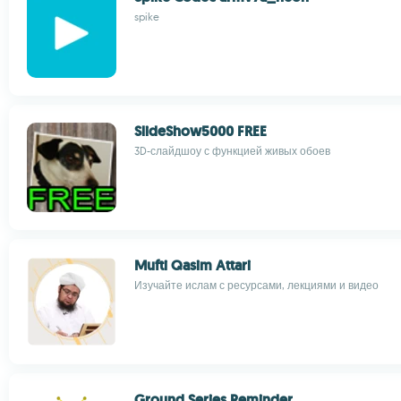
spike
SlideShow5000 FREE
3D-слайдшоу с функцией живых обоев
Mufti Qasim Attari
Изучайте ислам с ресурсами, лекциями и видео
Ground Series Reminder