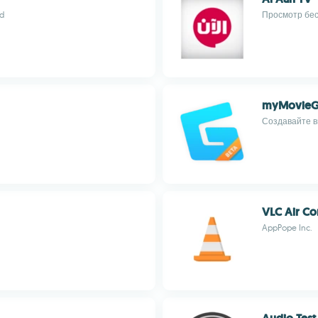
d
Просмотр бес
myMovieG
Создавайте в
VLC Air Co
AppPope Inc.