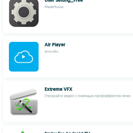
User Setting_Free
MadeHouse
Air Player
airstudio
Extreme VFX
Улучшайте видео с помощью профэффектов легко