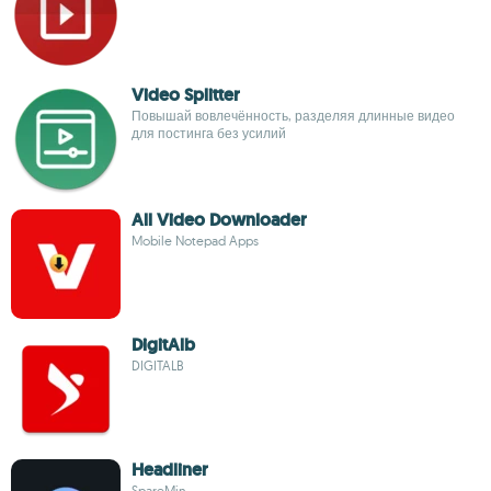
Video Splitter
Повышай вовлечённость, разделяя длинные видео
для постинга без усилий
All Video Downloader
Mobile Notepad Apps
DigitAlb
DIGITALB
Headliner
SpareMin