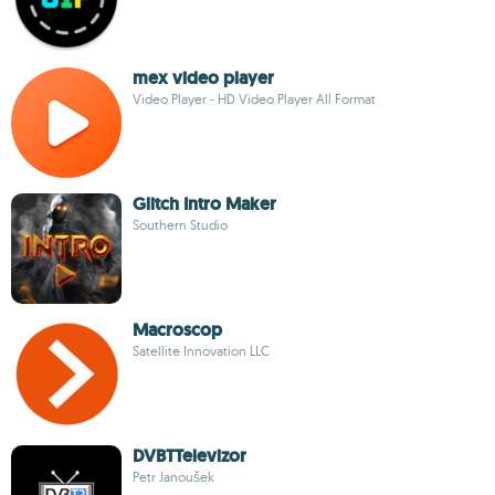
mex video player
Video Player - HD Video Player All Format
Glitch Intro Maker
Southern Studio
Macroscop
Satellite Innovation LLC
DVBTTelevizor
Petr Janoušek