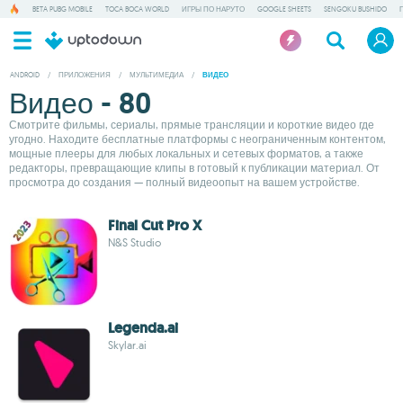
BETA PUBG MOBILE
TOCA BOCA WORLD
ИГРЫ ПО НАРУТО
GOOGLE SHEETS
SENGOKU BUSHIDO
ANDROID
/
ПРИЛОЖЕНИЯ
/
МУЛЬТИМЕДИА
/
ВИДЕО
Видео - 80
Смотрите фильмы, сериалы, прямые трансляции и короткие видео где
угодно. Находите бесплатные платформы с неограниченным контентом,
мощные плееры для любых локальных и сетевых форматов, а также
редакторы, превращающие клипы в готовый к публикации материал. От
просмотра до создания — полный видеоопыт на вашем устройстве.
Final Cut Pro X
N&S Studio
Legenda.ai
Skylar.ai