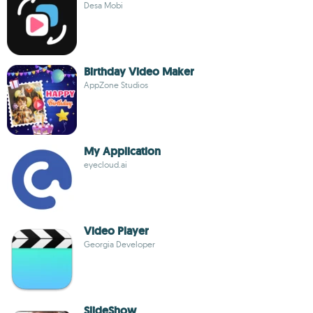
Desa Mobi
Birthday Video Maker
AppZone Studios
My Application
eyecloud.ai
Video Player
Georgia Developer
SlideShow