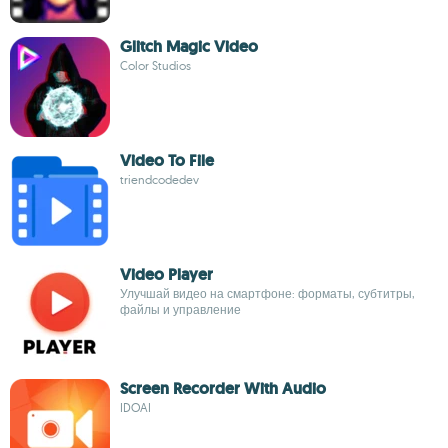
Glitch Magic Video
Color Studios
Video To File
triendcodedev
Video Player
Улучшай видео на смартфоне: форматы, субтитры,
файлы и управление
Screen Recorder With Audio
IDOAI