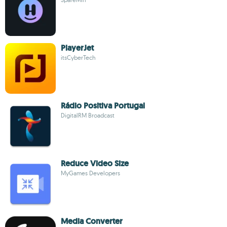
PlayerJet
itsCyberTech
Rádio Positiva Portugal
DigitalRM Broadcast
Reduce Video Size
MyGames Developers
Media Converter