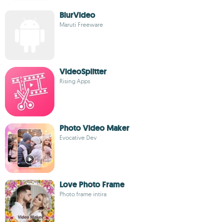
BlurVideo
Maruti Freeware
VideoSplitter
Rising Apps
Photo Video Maker
Evocative Dev
Love Photo Frame
Photo frame intira