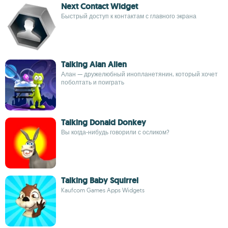
Next Contact Widget
Быстрый доступ к контактам с главного экрана
Talking Alan Alien
Алан — дружелюбный инопланетянин, который хочет
поболтать и поиграть
Talking Donald Donkey
Вы когда-нибудь говорили с осликом?
Talking Baby Squirrel
Kaufcom Games Apps Widgets