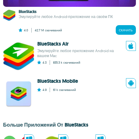
BlueStacks
Эмулируйте любое Android-приложение на своём ПК
4.0
42.7 M
скачиваний
СКАЧАТЬ
BlueStacks Air
Эмулируйте любое приложение Android на
вашем Mac
4.3
835.3 k
скачиваний
BlueStacks Mobile
4.9
61 k
скачиваний
Больше Приложений От BlueStacks