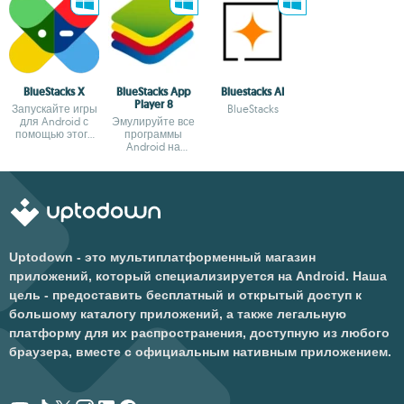
BlueStacks X
BlueStacks App
Bluestacks AI
Player 8
Запускайте игры
BlueStacks
для Android с
Эмулируйте все
помощью этого
программы
облачного
Android на
эмулятора
Windows 8
Uptodown - это мультиплатформенный магазин
приложений, который специализируется на Android. Наша
цель - предоставить бесплатный и открытый доступ к
большому каталогу приложений, а также легальную
платформу для их распространения, доступную из любого
браузера, вместе с официальным нативным приложением.