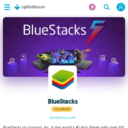
BlueStacks
DEV ONBOARD
ПЕРЕЙТИ НА САЙТ
BlueStacks by now.gg, Inc. is the world’s #1 App Player with over 100