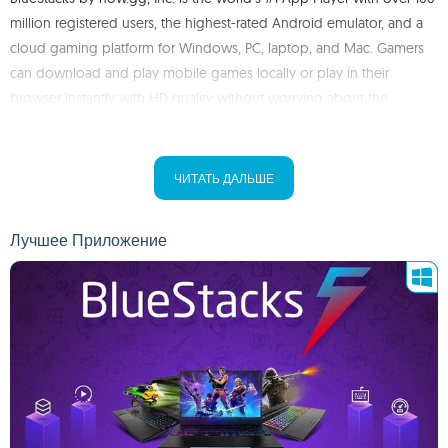
million registered users, the highest-rated Android emulator, and a
cloud gaming platform for Windows, PC, laptop, and Mac. Gamers
can download and play mobile games locally or play in their
browser instantly with HD quality without worrying about the
specifications of their PC or the time and space required to
download the game.
ЧИТАТЬ ДАЛЬШЕ
BlueStacks App Player is built for gamers and offers superior
performance and precise game controls using a keyboard, mouse,
Лучшее Приложение
and gamepad. It also provides many customizable options so that
each user can play according to their preference. BlueStacks also
has an integrated gaming wallet for gamers to get offers, rewards,
and tokens for playing on the BlueStacks platform.