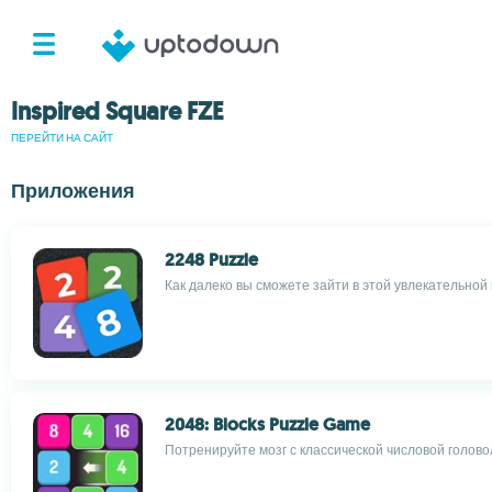
Inspired Square FZE
ПЕРЕЙТИ НА САЙТ
Приложения
2248 Puzzle
Как далеко вы сможете зайти в этой увлекательной 
2048: Blocks Puzzle Game
Потренируйте мозг с классической числовой голово