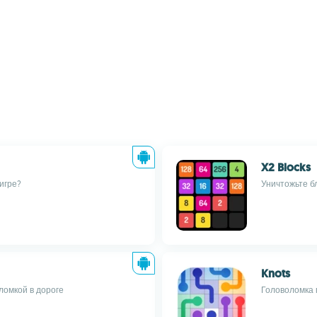
X2 Blocks
игре?
Уничтожьте б
Knots
ломкой в дороге
Головоломка 