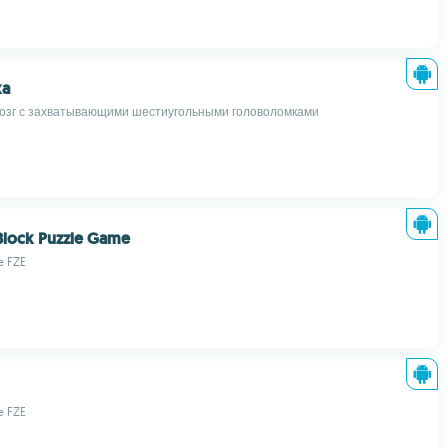
xa
озг с захватывающими шестиугольными головоломками
 Block Puzzle Game
e FZE
e FZE