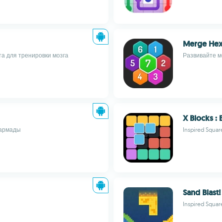
Merge He
та для тренировки мозга
Развивайте м
X Blocks :
 армады
Inspired Squar
Sand Blast!
Inspired Squar