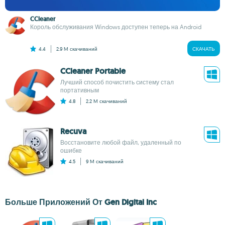
CCleaner
Король обслуживания Windows доступен теперь на Android
4.4
2.9 M
скачиваний
СКАЧАТЬ
CCleaner Portable
Лучший способ почистить систему стал
портативным
4.8
2.2 M
скачиваний
Recuva
Восстановите любой файл, удаленный по
ошибке
4.5
9 M
скачиваний
Больше Приложений От Gen Digital Inc