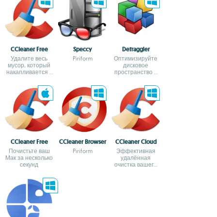
CCleaner Free
Speccy
Defraggler
Удалите весь
Piriform
Оптимизируйте
мусор, который
дисковое
накапливается в
пространство в
Windows
Windows
CCleaner Free
CCleaner Browser
CCleaner Cloud
Почистьте ваш
Piriform
Эффективная
Мак за несколько
удалённая
секунд
очистка вашего
компьютера