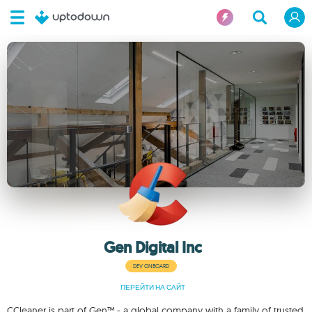
Gen Digital Inc
DEV ONBOARD
ПЕРЕЙТИ НА САЙТ
CCleaner is part of Gen™ - a global company with a family of trusted