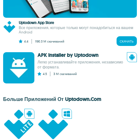
Uptodown App Store
Все приложения, которые только могут понадобиться на вашем
Android
4.4
1190.3 M
скачиваний
СКАЧАТЬ
APK Installer by Uptodown
Легко устанавливайте приложения, независимо
от формата.
4.5
3 M
скачиваний
Больше Приложений От Uptodown.com