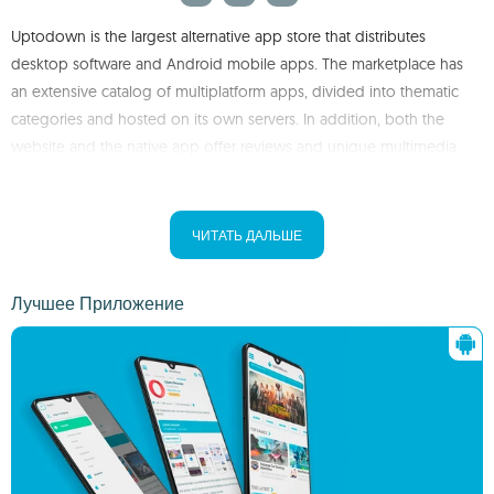
Uptodown is the largest alternative app store that distributes
desktop software and Android mobile apps. The marketplace has
an extensive catalog of multiplatform apps, divided into thematic
categories and hosted on its own servers. In addition, both the
website and the native app offer reviews and unique multimedia
content produced by an expert content team, as well as user
reviews. More than 130 million users per month choose Uptodown
to download apps on a platform available in 15 languages that can
ЧИТАТЬ ДАЛЬШЕ
be accessed from any web browser or device.
Лучшее Приложение