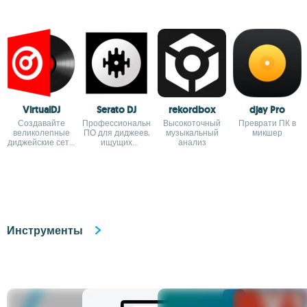
VirtualDJ
Serato DJ
rekordbox
djay Pro
Создавайте
Профессиональное
Высокоточный
Преврати ПК в
великолепные
ПО для диджеев,
музыкальный
микшер
диджейские сеты
ищущих
анализ
и транслируйте
наивысшее
их онлайн
качество
Инструменты