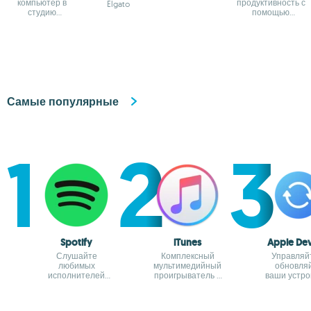
компьютер в
продуктивность с
Elgato
студию
помощью
звукозаписи
техники
Помодоро
Самые популярные
Spotify
iTunes
Apple Dev
Слушайте
Комплексный
Управляй
любимых
мультимедийный
обновля
исполнителей
проигрыватель и
ваши устро
бесплатно
онлайн-магазин
Apple
Apple