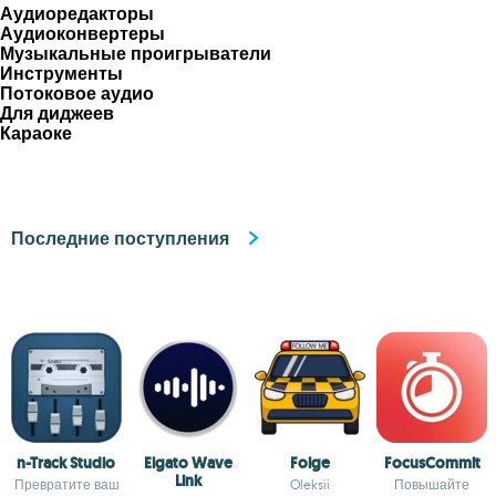
Аудиоредакторы
Аудиоконвертеры
Музыкальные проигрыватели
Инструменты
Потоковое аудио
Для диджеев
Караоке
Последние поступления
n-Track Studio
Elgato Wave
Folge
FocusCommit
Link
Превратите ваш
Oleksii
Повышайте