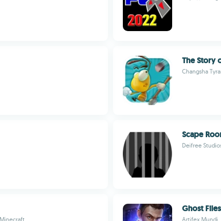
The Story 
Changsha Tyra
Scape Ro
Deifree Studio
Ghost File
Minecraft
Artifex Mundi