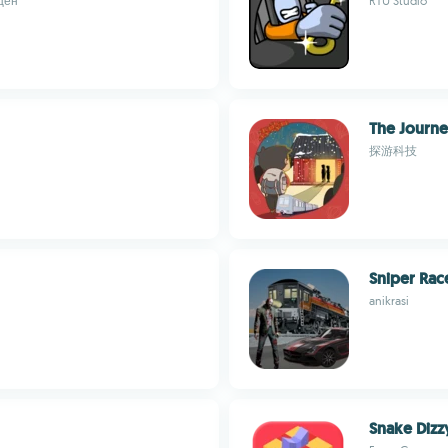
цен
RTU Studio
The Journ
探游科技
Sniper Rac
anikrasi
Snake Dizz