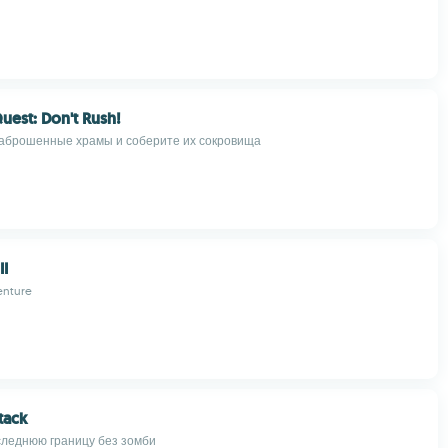
est: Don't Rush!
аброшенные храмы и соберите их сокровища
II
nture
tack
леднюю границу без зомби