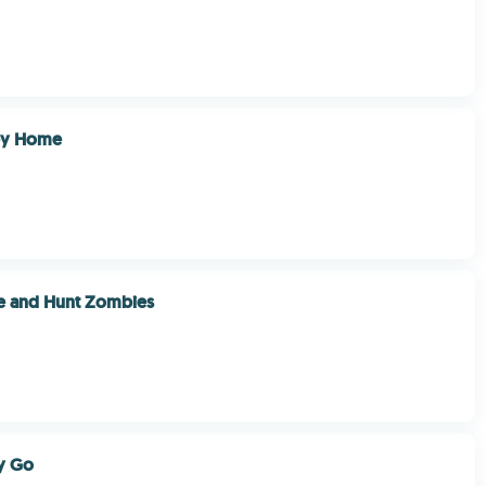
ey Home
e and Hunt Zombies
y Go