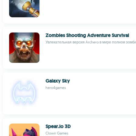
Zombies Shooting Adventure Survival
Увлекательная версия Archero в мире полном зомб
Galaxy Sky
hero4games
Spear.io 3D
Clown Games