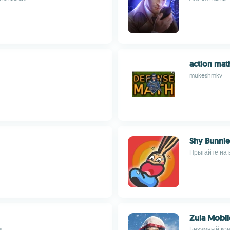
action mat
mukeshmkv
Shy Bunnie
Прыгайте на в
Zula Mobil
м
Безумный ком