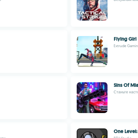
Flying Gir
Extrude Gami
Sins Of Mi
Станьте наст
One Level: