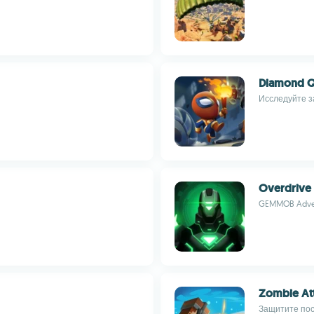
Diamond Qu
Исследуйте з
Overdrive 
GEMMOB Adve
Zombie At
Защитите пос