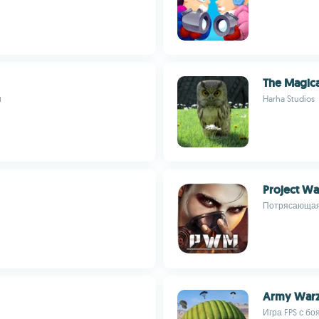
The Magica
и
Harha Studios
Project Wa
Потрясающая 
Army Warz
Игра FPS с б