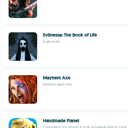
Evilnessa: The Book of Life
EvgenoLab
Mayhem Axe
Mayhem apps corp
Handmade Planet
Соорудите что угодно в этой забавной игре в стиле 