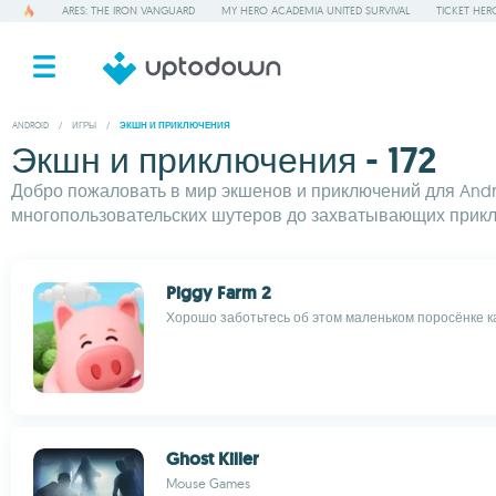
ARES: THE IRON VANGUARD
MY HERO ACADEMIA UNITED SURVIVAL
TICKET HER
ANDROID
/
ИГРЫ
/
ЭКШН И ПРИКЛЮЧЕНИЯ
Экшн и приключения - 172
Добро пожаловать в мир экшенов и приключений для Andro
многопользовательских шутеров до захватывающих прикл
Piggy Farm 2
Хорошо заботьтесь об этом маленьком поросёнке 
Ghost Killer
Mouse Games