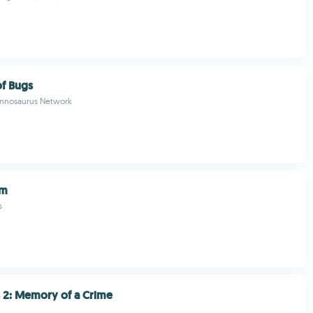
of Bugs
nnosaurus Network
om
s
s 2: Memory of a Crime