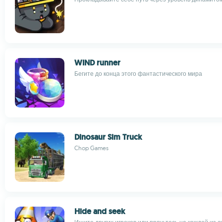
WIND runner
Бегите до конца этого фантастического мира
Dinosaur Sim Truck
Chop Games
Hide and seek