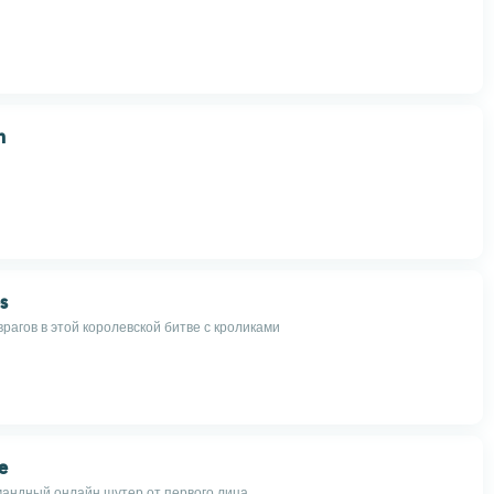
h
s
рагов в этой королевской битве с кроликами
e
андный онлайн шутер от первого лица