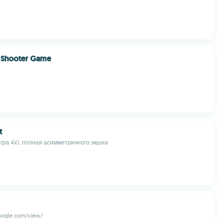
e Shooter Game
t
гра 4х1, полная асимметричного экшна
google.com/view/