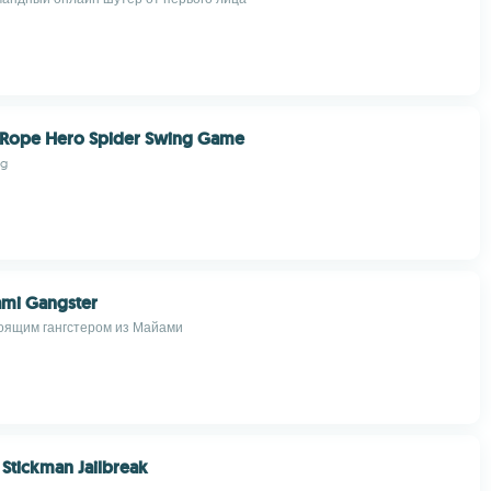
l Rope Hero Spider Swing Game
ng
ami Gangster
оящим гангстером из Майами
 Stickman Jailbreak