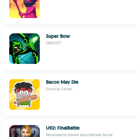
Super Bow
ONESOFT
Bacon May Die
SnoutUp Games
U92: FinalBattle
Мелкомасштабная королевская битва