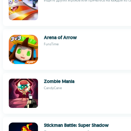
Ищите других игроков или прячьтесь на каждой из с
Arena of Arrow
FunsTime
Zombie Mania
CandyCane
Stickman Battle: Super Shadow