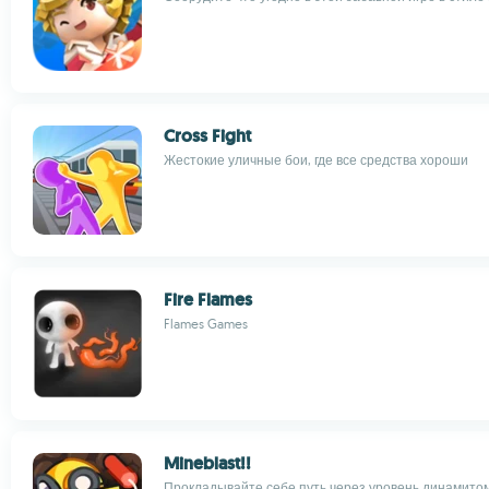
Cross Fight
Жестокие уличные бои, где все средства хороши
Fire Flames
Flames Games
Mineblast!!
Прокладывайте себе путь через уровень динамито