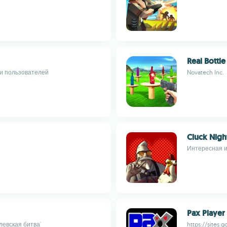
Real Bottl
ми пользователей
Novatech Inc.
Cluck Nigh
Интересная и
Pax Player
евская битва'
https://sites.