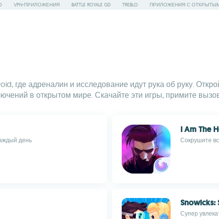
O
VPN-ПРИЛОЖЕНИЯ
BATTLE ROYALE GD
TREBLO
ПРИЛОЖЕНИЯ С ОТКРЫТЫ
id, где адреналин и исследование идут рука об руку. Откр
ючений в открытом мире. Скачайте эти игры, примите вызо
I Am The 
каждый день
Сокрушите вс
Snowicks: 
Супер увлека