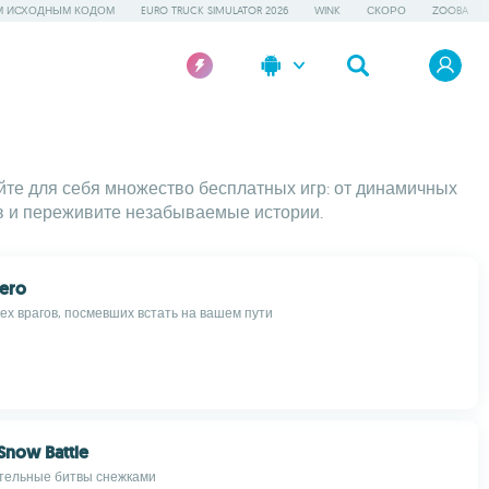
М ИСХОДНЫМ КОДОМ
EURO TRUCK SIMULATOR 2026
WINK
СКОРО
ZOOBA
ойте для себя множество бесплатных игр: от динамичных
в и переживите незабываемые истории.
Hero
ех врагов, посмевших встать на вашем пути
Snow Battle
тельные битвы снежками