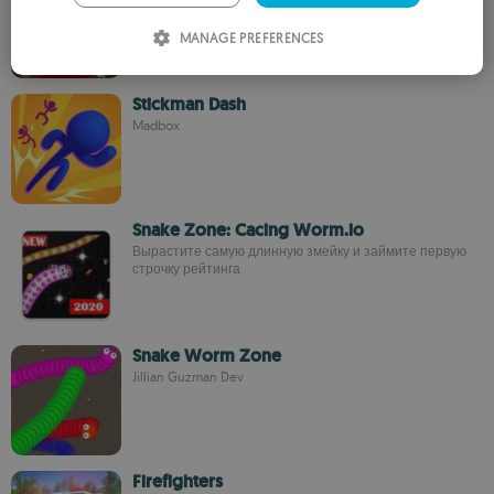
ITALIAN
MANAGE PREFERENCES
SPANISH
ROMANIAN
Stickman Dash
Madbox
Snake Zone: Cacing Worm.io
Вырастите самую длинную змейку и займите первую
строчку рейтинга
Snake Worm Zone
Jillian Guzman Dev
Firefighters