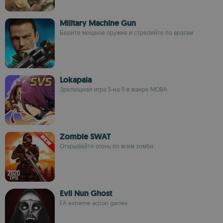
Military Machine Gun
Берите мощное оружие и стреляйте по врагам
Lokapala
Зрелищная игра 5-на-5 в жанре MOBA
Zombie SWAT
Открывайте огонь по всем зомби
Evil Nun Ghost
EA extreme action games