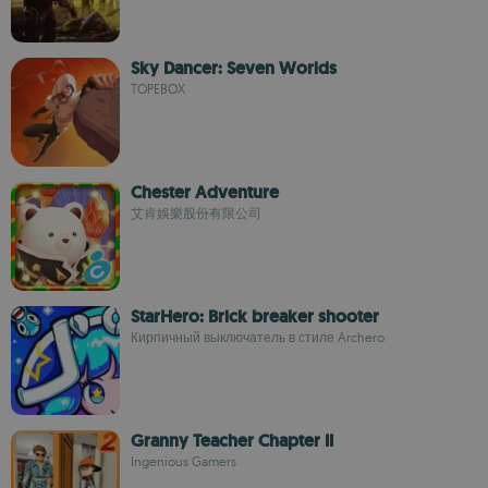
Sky Dancer: Seven Worlds
TOPEBOX
Chester Adventure
艾肯娛樂股份有限公司
StarHero: Brick breaker shooter
Кирпичный выключатель в стиле Archero
Granny Teacher Chapter II
Ingenious Gamers