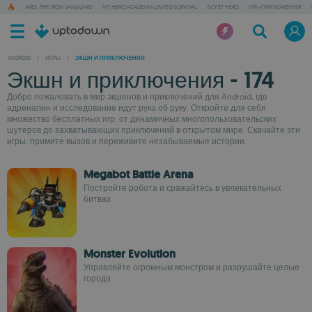
ARES: THE IRON VANGUARD
MY HERO ACADEMIA UNITED SURVIVAL
TICKET HERO
VPN-ПРИЛОЖЕНИЯ
ANDROID
/
ИГРЫ
/
ЭКШН И ПРИКЛЮЧЕНИЯ
Экшн и приключения - 174
Добро пожаловать в мир экшенов и приключений для Android, где
адреналин и исследование идут рука об руку. Откройте для себя
множество бесплатных игр: от динамичных многопользовательских
шутеров до захватывающих приключений в открытом мире. Скачайте эти
игры, примите вызов и переживите незабываемые истории.
Megabot Battle Arena
Постройте робота и сражайтесь в увлекательных
битвах
Monster Evolution
Управляйте огромным монстром и разрушайте целые
города