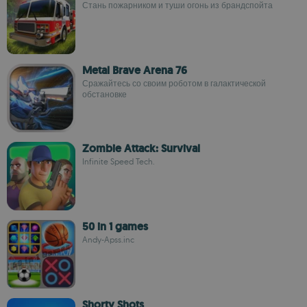
Стань пожарником и туши огонь из брандспойта
Metal Brave Arena 76
Сражайтесь со своим роботом в галактической
обстановке
Zombie Attack: Survival
Infinite Speed Tech.
50 in 1 games
Andy-Apss.inc
Shorty Shots