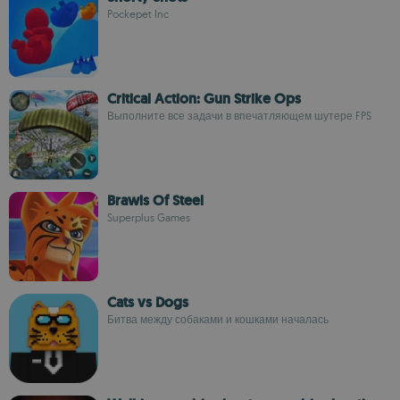
Pockepet Inc
Critical Action: Gun Strike Ops
Выполните все задачи в впечатляющем шутере FPS
Brawls Of Steel
Superplus Games
Cats vs Dogs
Битва между собаками и кошками началась