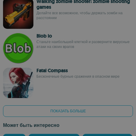
Walking zombie shooter: zombie shooting
games
Делайте все возможное, чтобы держать зомби на
расстоянии
Blob io
Станьте наибольшей клеткой и разверните вирусные
атаки на своих врагов
Fatal Compass
Бесконечные бурные сражения в опасном мире
ПОКАЗАТЬ БОЛЬШЕ
Может быть интересно