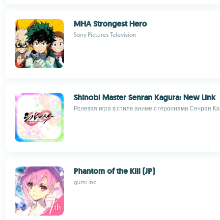
MHA Strongest Hero
Sony Pictures Television
Shinobi Master Senran Kagura: New Link
Ролевая игра в стиле аниме с героинями Сенран Ка
Phantom of the Kill (JP)
gumi Inc.