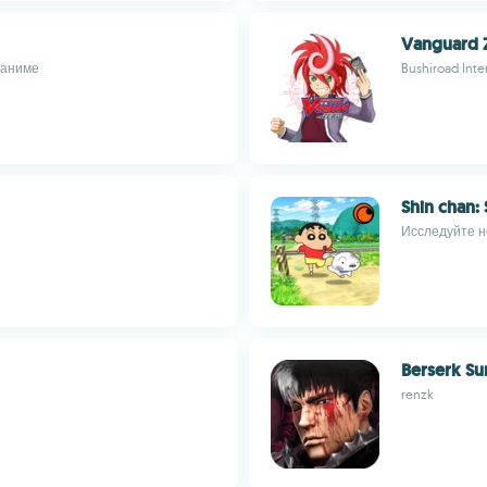
Vanguard
 аниме
Bushiroad Inter
Shin chan:
Исследуйте н
Berserk Su
renzk