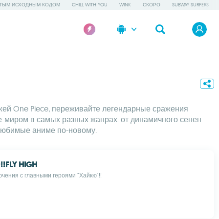
ТЫМ ИСХОДНЫМ КОДОМ
CHILL WITH YOU
WINK
СКОРО
SUBWAY SURFERS
жей One Piece, переживайте легендарные сражения
е-миром в самых разных жанрах: от динамичного сенен-
 любимые аниме по-новому.
FLY HIGH
чения с главными героями "Хайкю"!!