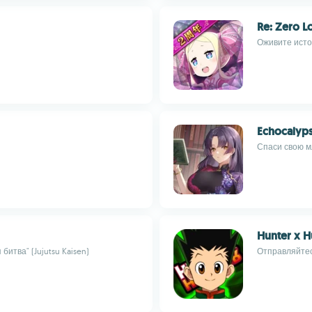
Re: Zero L
Оживите исто
Echocalyps
Спаси свою м
Hunter x H
итва" (Jujutsu Kaisen)
Отправляйтес