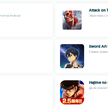
Attack on T
тся на Android
Экшн-игра с 
Sword Art 
Самые захват
Hajime no 
Да не угаснет