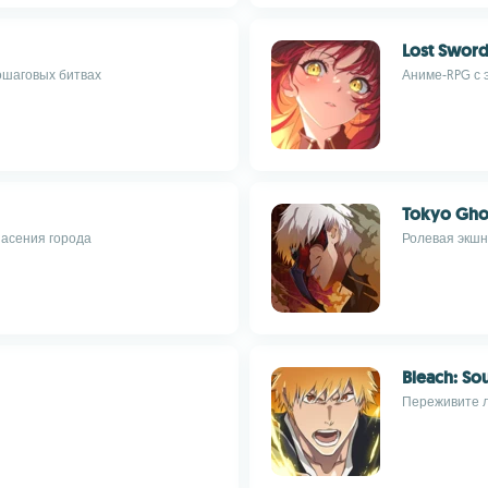
Lost Swor
ошаговых битвах
Аниме-RPG с 
Tokyo Gho
асения города
Ролевая экшн
Bleach: So
Переживите 