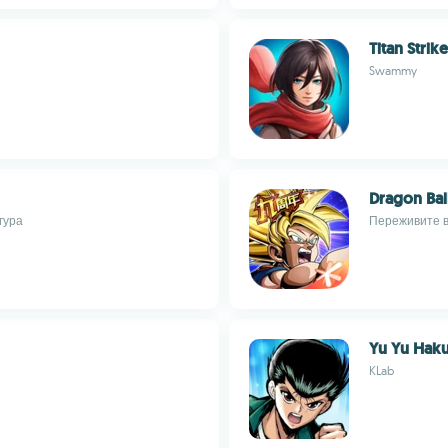
Titan Strike
Swammy
Dragon Bal
гура
Переживите в
Yu Yu Haku
KLab