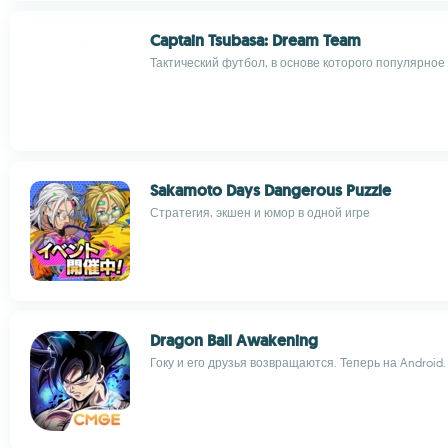
Captain Tsubasa: Dream Team
Тактический футбол, в основе которого популярное
Sakamoto Days Dangerous Puzzle
Стратегия, экшен и юмор в одной игре
Dragon Ball Awakening
Гоку и его друзья возвращаются. Теперь на Android.