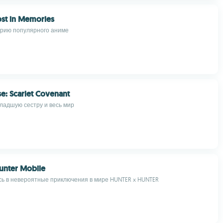
ost in Memories
рию популярного аниме
e: Scarlet Covenant
ладшую сестру и весь мир
unter Mobile
ь в невероятные приключения в мире HUNTER x HUNTER