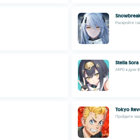
Snowbreak
Раскройте та
Stella Sora
ARPG в духе B
Tokyo Reve
Пройдите чер