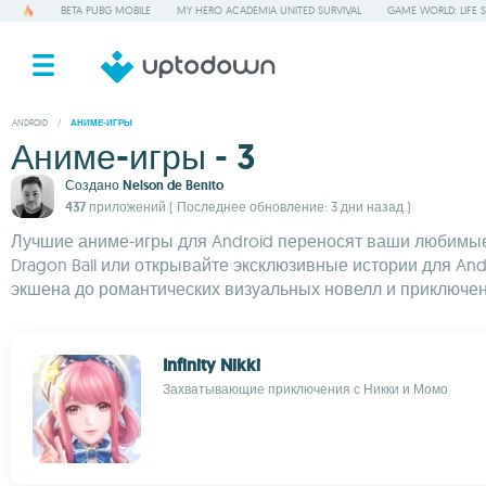
BETA PUBG MOBILE
MY HERO ACADEMIA UNITED SURVIVAL
GAME WORLD: LIFE 
ANDROID
/
АНИМЕ-ИГРЫ
Аниме-игры - 3
Создано
Nelson de Benito
437 приложений
( Последнее обновление: 3 дни назад )
Лучшие аниме-игры для Android переносят ваши любимые
Dragon Ball или открывайте эксклюзивные истории для An
экшена до романтических визуальных новелл и приключен
Infinity Nikki
Захватывающие приключения с Никки и Момо