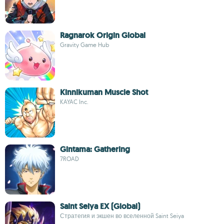
Ragnarok Origin Global
Gravity Game Hub
Kinnikuman Muscle Shot
KAYAC Inc.
Gintama: Gathering
7ROAD
Saint Seiya EX (Global)
Стратегия и экшен во вселенной Saint Seiya