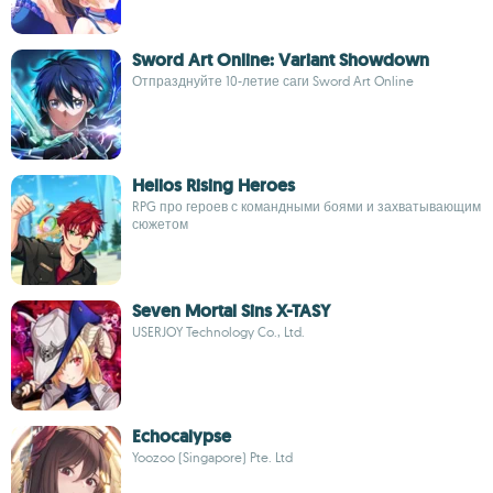
Sword Art Online: Variant Showdown
Отпразднуйте 10-летие саги Sword Art Online
Helios Rising Heroes
RPG про героев с командными боями и захватывающим
сюжетом
Seven Mortal Sins X-TASY
USERJOY Technology Co., Ltd.
Echocalypse
Yoozoo (Singapore) Pte. Ltd