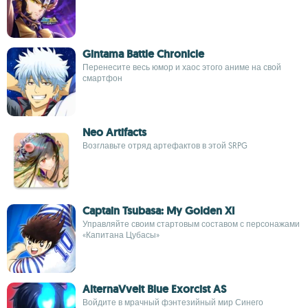
Gintama Battle Chronicle
Перенесите весь юмор и хаос этого аниме на свой
смартфон
Neo Artifacts
Возглавьте отряд артефактов в этой SRPG
Captain Tsubasa: My Golden XI
Управляйте своим стартовым составом с персонажами
«Капитана Цубасы»
AlternaVvelt Blue Exorcist AS
Войдите в мрачный фэнтезийный мир Синего