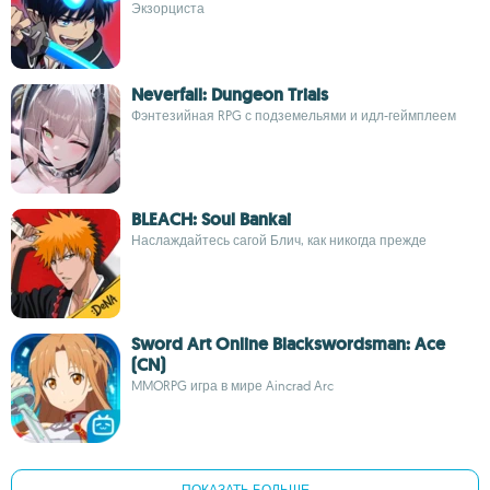
Экзорциста
Neverfall: Dungeon Trials
Фэнтезийная RPG с подземельями и идл-геймплеем
BLEACH: Soul Bankai
Наслаждайтесь сагой Блич, как никогда прежде
Sword Art Online Blackswordsman: Ace
(CN)
MMORPG игра в мире Aincrad Arc