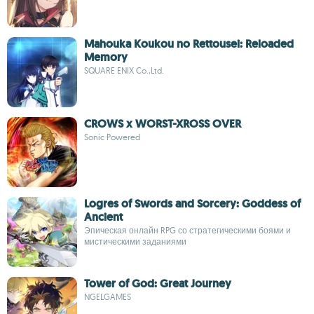
Mahouka Koukou no Rettousei: Reloaded
Memory
SQUARE ENIX Co.,Ltd.
CROWS x WORST-XROSS OVER
Sonic Powered
Logres of Swords and Sorcery: Goddess of
Ancient
Эпическая онлайн RPG со стратегическими боями и
мистическими заданиями
Tower of God: Great Journey
NGELGAMES