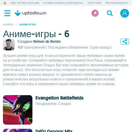
ARES: THE IRON VANGUARD
MY HERO ACADEMIA UNITED SURVIVAL
TICKET HERO
VPN-ПРИЛОЖЕНИЯ
ANDROID
/
АНИМЕ-ИГРЫ
Аниме-игры - 6
Создано
Nelson de Benito
437 приложений
( Последнее обновление: 3 дни назад )
Лучшие аниме-игры для Android переносят ваши любимые серии прямо
на устройство. Собирайте любимых персонажей One Piece, переживайте
легендарные сражения Dragon Ball или открывайте эксклюзивные истории
для Android. Эти бесплатные игры позволят вам насладиться аниме-
миром в самых разных жанрах: от динамичного сенен-экшена до
романтических визуальных новелл и приключений в жанре исекай.
Скачайте эти игры и переживите ваши любимые аниме по-новому.
Evangelion Battlefields
Поздравляю, Синдзи
D4DJ Groovy Mix