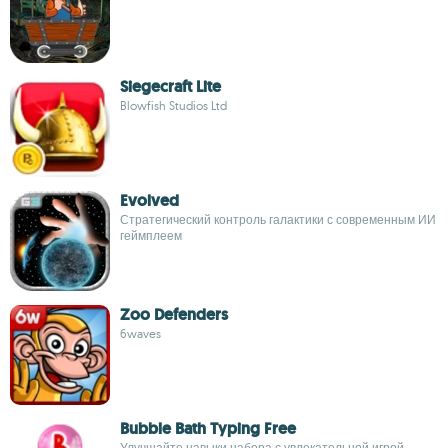
Siegecraft Lite
Blowfish Studios Ltd
Evolved
Стратегический контроль галактики с современным ИИ
геймплеем
Zoo Defenders
6waves
Bubble Bath Typing Free
Улучшайте навыки набора с увлекательной игрой