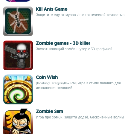
Kill Ants Game
Защитите еду от муравьёв с тактической точностью
Zombie games - 3D killer
Захватывающий зомби-шутер с 3D-графикой
Coin Wish
[floatingCategoryID=2261]Игра в стиле пачинко для
исполнения желаний
Zombie Sam
Игра про зомби: защита додзё, бесконечные волны