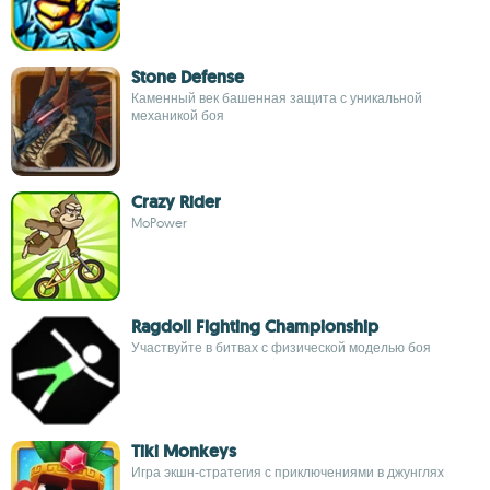
Stone Defense
Каменный век башенная защита с уникальной
механикой боя
Crazy Rider
MoPower
Ragdoll Fighting Championship
Участвуйте в битвах с физической моделью боя
Tiki Monkeys
Игра экшн-стратегия с приключениями в джунглях