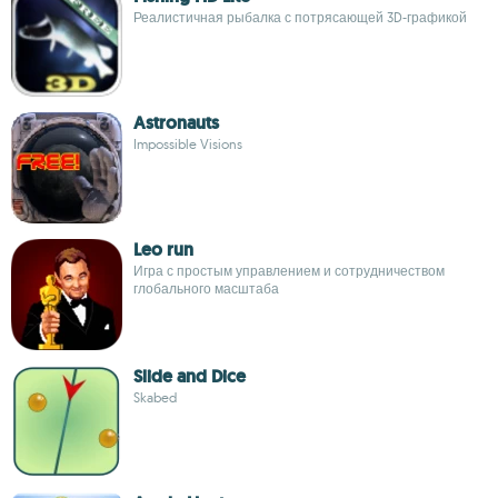
Реалистичная рыбалка с потрясающей 3D-графикой
Astronauts
Impossible Visions
Leo run
Игра с простым управлением и сотрудничеством
глобального масштаба
Slide and Dice
Skabed