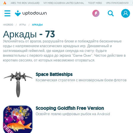
ARES: THE IRON VANGUARD
MY HERO ACADEMIA UNITED SURVIVAL
TICKET HERO
VPN-ПРИЛОЖЕНИЯ
ANDROID
/
ИГРЫ
/
АРКАДЫ
Аркады - 73
Уклоняйтесь от врагов, разрушайте блоки и побеждайте бесконечные
орды с напряжением классических аркадных игр. Динамичный и
затягивающий геймплей, где каждая секунда на счету: будьте
внимательны с первого кадра до экрана "Game Over". Чистое действие в
коротких сессиях, от которых невозможно оторваться.
Space Battleships
Космическая стратегия с многоверсным боем флотов
Scooping Goldfish Free Version
Освойте ловлю цифровых рыбок на Android