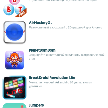
AirHockeyGL
Реалистичный аэрохоккей с 2D-графикой для Android
PlanetBomBom
Защищайте и настраивайте планеты в стратегической
игре
BreakDroid Revolution Lite
Межгалактический Arkanoid с 80 уникальными
уровнями
Jumpers