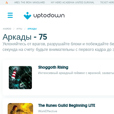
ARES: THE IRON VANGUARD
MY HERO ACADEMIA UNITED SURVIVAL
TICKET HER
ANDROID
/
ИГРЫ
/
АРКАДЫ
Аркады - 75
Уклоняйтесь от врагов, разрушайте блоки и побеждайте 
секунда на счету: будьте внимательны с первого кадра до 
Shoggoth Rising
Интенсивный аркадный гейминг с мрачной, захват
The Runes Guild Beginning LITE
WorkEffective