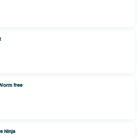
t
 Worm free
e Ninja