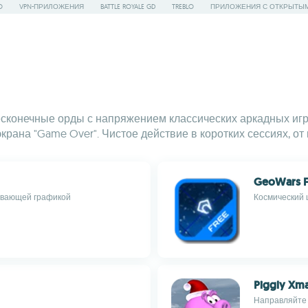
O
VPN-ПРИЛОЖЕНИЯ
BATTLE ROYALE GD
TREBLO
ПРИЛОЖЕНИЯ С ОТКРЫТЫ
бесконечные орды с напряжением классических аркадных иг
экрана "Game Over". Чистое действие в коротких сессиях, о
GeoWars F
ывающей графикой
Космический 
Piggly Xm
Направляйте 