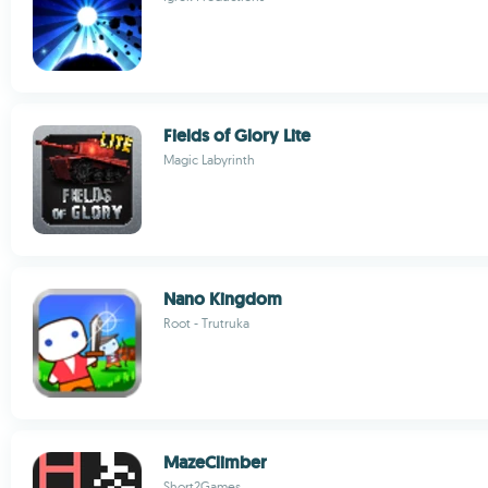
Fields of Glory Lite
Magic Labyrinth
Nano Kingdom
Root - Trutruka
MazeClimber
Short2Games