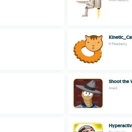
Kinetic_Ca
H Pearberry
Shoot the
Jined
Hyperactiv