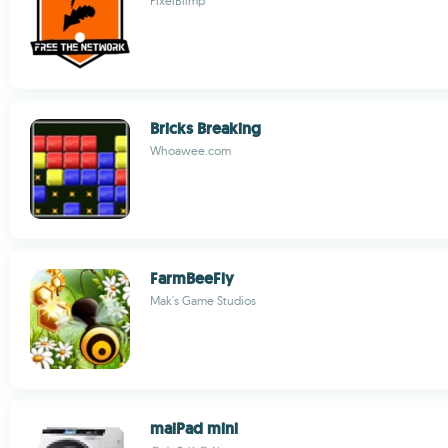
PixelBlimp
Bricks Breaking
Whoawee.com
FarmBeeFly
Mak's Game Studios
maiPad mini