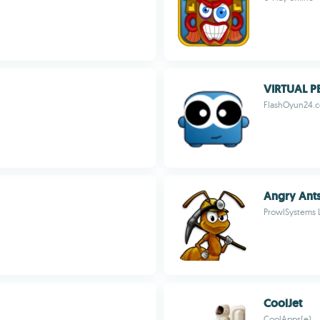
VIRTUAL P
FlashOyun24.
Angry Ant
ProwlSystems 
CoolJet
CoolApps(e)