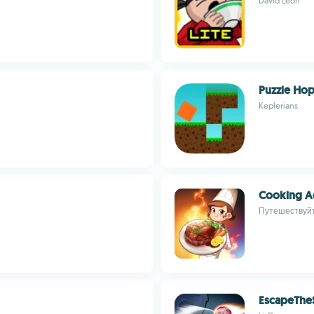
David León
Puzzle Ho
Keplerians
Cooking A
Путешествуйт
EscapeThe