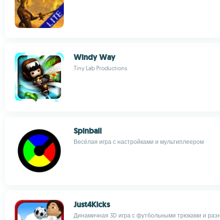
Windy Way
Tiny Lab Productions
Spinball
Весёлая игра с настройками и мультиплеером
Just4Kicks
Динамичная 3D игра с футбольными трюками и ра