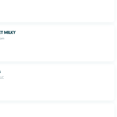
ET MILKY
com
s
LLC