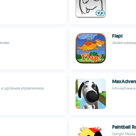
Flap!
внями
Захватывающа
MaxAdven
D и удобным управлением
InfiniteDreams
Paintball R
Upright Media