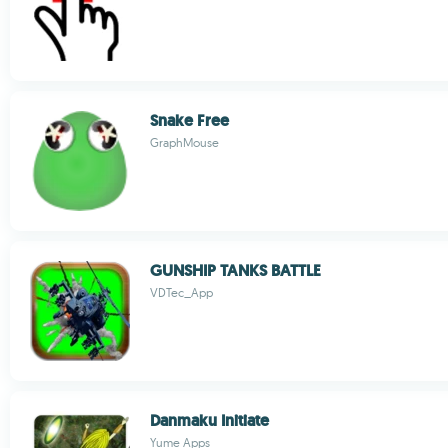
Snake Free
GraphMouse
GUNSHIP TANKS BATTLE
VDTec_App
Danmaku Initiate
Yume Apps