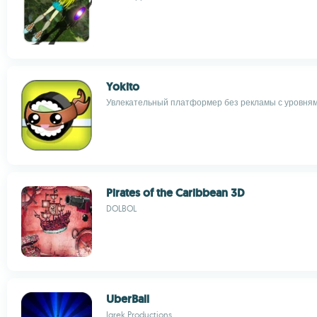
Yokito
Увлекательный платформер без рекламы с уровням
Pirates of the Caribbean 3D
DOLBOL
UberBall
Igrek Productions