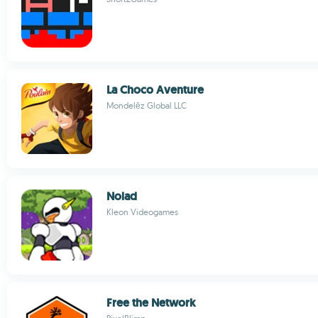
La Choco Aventure
Mondelēz Global LLC
Nolad
Kleon Videogames
Free the Network