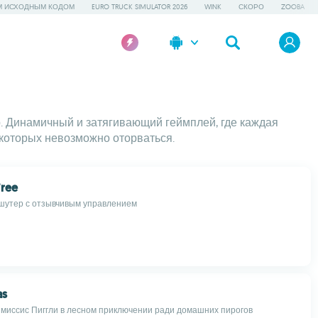
М ИСХОДНЫМ КОДОМ
EURO TRUCK SIMULATOR 2026
WINK
СКОРО
ZOOBA
р. Динамичный и затягивающий геймплей, где каждая
т которых невозможно оторваться.
ree
шутер с отзывчивым управлением
as
миссис Пиггли в лесном приключении ради домашних пирогов