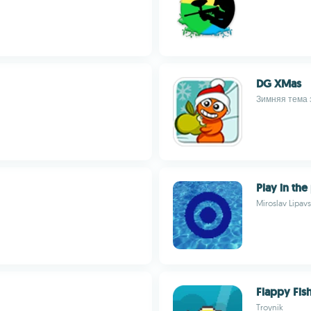
DG XMas
Зимняя тема 
Play in the
Miroslav Lipav
Flappy Fis
Troynik