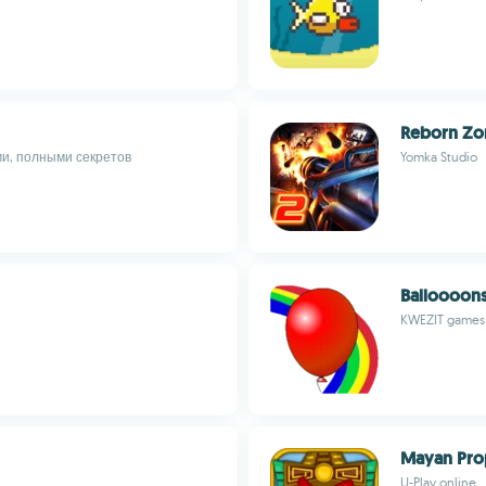
Reborn Zo
и, полными секретов
Yomka Studio
Balloooons
KWEZIT games
Mayan Pro
U-Play online