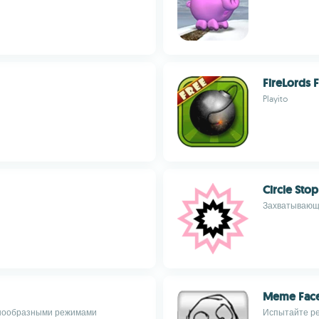
FireLords 
Playito
Circle Stop
Захватывающа
Meme Face
знообразными режимами
Испытайте р