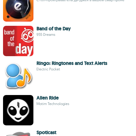
Band of the Day
955 Dreams
Ringo: Ringtones and Text Alerts
Electric Pocket
Alien Ride
Motim Technologies
Spoticast