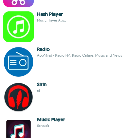
Hash Player
Music Player App.
Radio
AppMind - Radio FM, Radio Online, Music and News
Sirin
rif
Music Player
iJoysoft