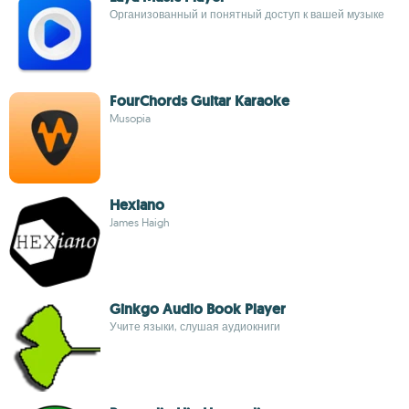
Организованный и понятный доступ к вашей музыке
FourChords Guitar Karaoke
Musopia
Hexiano
James Haigh
Ginkgo Audio Book Player
Учите языки, слушая аудиокниги