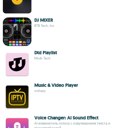
DJ MIXER
BTB Tech, Inc
Dtd Playlist
Miidii Tech
Music & Video Player
insharp
Voice Changer: AI Sound Effect
AI-изменитель голоса с озвучиванием текста и
транскрибацией