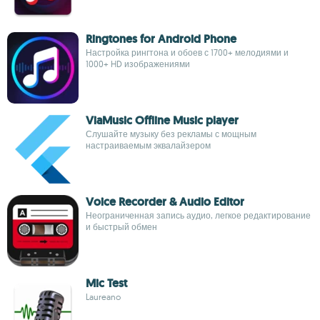
Ringtones for Android Phone
Настройка рингтона и обоев с 1700+ мелодиями и
1000+ HD изображениями
ViaMusic Offline Music player
Слушайте музыку без рекламы с мощным
настраиваемым эквалайзером
Voice Recorder & Audio Editor
Неограниченная запись аудио, легкое редактирование
и быстрый обмен
Mic Test
Laureano