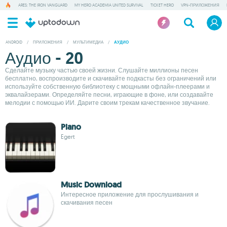
ARES: THE IRON VANGUARD
MY HERO ACADEMIA UNITED SURVIVAL
TICKET HERO
VPN-ПРИЛОЖЕНИЯ
ANDROID
/
ПРИЛОЖЕНИЯ
/
МУЛЬТИМЕДИА
/
АУДИО
Аудио - 20
Сделайте музыку частью своей жизни. Слушайте миллионы песен
бесплатно, воспроизводите и скачивайте подкасты без ограничений или
используйте собственную библиотеку с мощными офлайн-плеерами и
эквалайзерами. Определяйте песни, играющие в фоне, или создавайте
мелодии с помощью ИИ. Дарите своим трекам качественное звучание.
Piano
Egert
Music Download
Интересное приложение для прослушивания и
скачивания песен