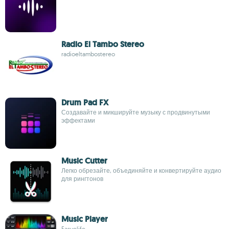
Radio El Tambo Stereo
radioeltambostereo
Drum Pad FX
Создавайте и микшируйте музыку с продвинутыми
эффектами
Music Cutter
Легко обрезайте, объединяйте и конвертируйте аудио
для рингтонов
Music Player
Easyelife