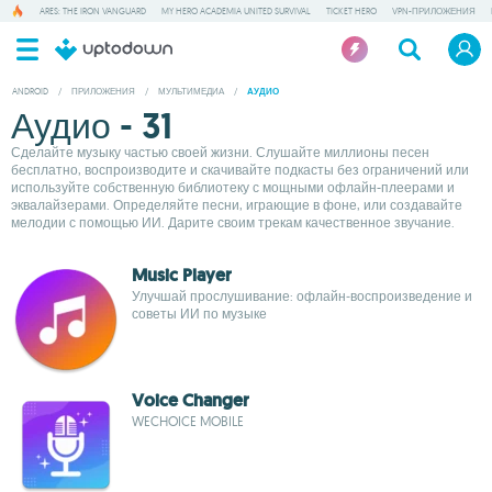
ARES: THE IRON VANGUARD
MY HERO ACADEMIA UNITED SURVIVAL
TICKET HERO
VPN-ПРИЛОЖЕНИЯ
ANDROID
/
ПРИЛОЖЕНИЯ
/
МУЛЬТИМЕДИА
/
АУДИО
Аудио - 31
Сделайте музыку частью своей жизни. Слушайте миллионы песен
бесплатно, воспроизводите и скачивайте подкасты без ограничений или
используйте собственную библиотеку с мощными офлайн-плеерами и
эквалайзерами. Определяйте песни, играющие в фоне, или создавайте
мелодии с помощью ИИ. Дарите своим трекам качественное звучание.
Music Player
Улучшай прослушивание: офлайн‑воспроизведение и
советы ИИ по музыке
Voice Changer
WECHOICE MOBILE