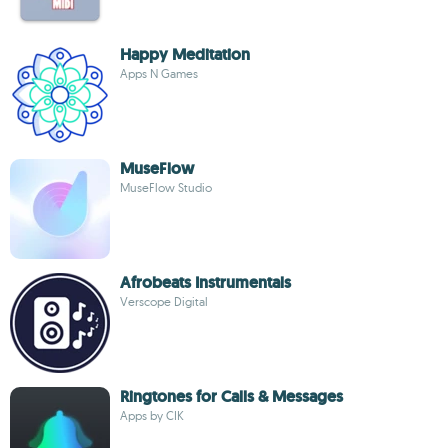
Happy Meditation
Apps N Games
MuseFlow
MuseFlow Studio
Afrobeats Instrumentals
Verscope Digital
Ringtones for Calls & Messages
Apps by CIK