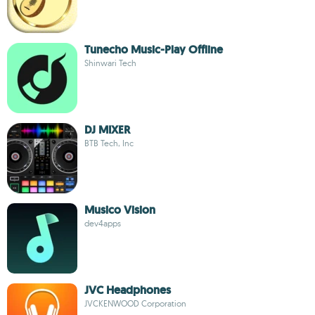
Tunecho Music-Play Offline
Shinwari Tech
DJ MIXER
BTB Tech, Inc
Musico Vision
dev4apps
JVC Headphones
JVCKENWOOD Corporation