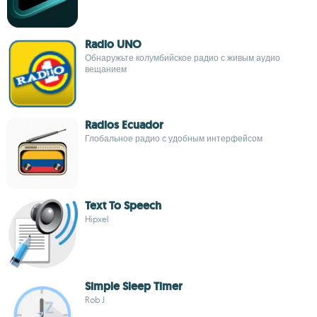
Radio UNO
Обнаружьте колумбийское радио с живым аудио
вещанием
Radios Ecuador
Глобальное радио с удобным интерфейсом
Text To Speech
Hipxel
Simple Sleep Timer
Rob J