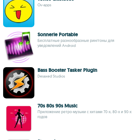
Ov-apps
Sonnerie Portable
Бесплатные разнообразные рингтоны для
уведомлений Android
Bass Booster Tasker Plugin
Desaxed Studios
70s 80s 90s Music
Приложение ретро-музыки с хитами 70‑х, 80‑х и 90‑х
годов