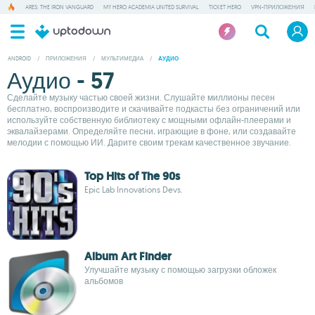
ARES: THE IRON VANGUARD
MY HERO ACADEMIA UNITED SURVIVAL
TICKET HERO
VPN-ПРИЛОЖЕНИЯ
ANDROID
/
ПРИЛОЖЕНИЯ
/
МУЛЬТИМЕДИА
/
АУДИО
Аудио - 57
Сделайте музыку частью своей жизни. Слушайте миллионы песен
бесплатно, воспроизводите и скачивайте подкасты без ограничений или
используйте собственную библиотеку с мощными офлайн-плеерами и
эквалайзерами. Определяйте песни, играющие в фоне, или создавайте
мелодии с помощью ИИ. Дарите своим трекам качественное звучание.
Top Hits of The 90s
Epic Lab Innovations Devs.
Album Art Finder
Улучшайте музыку с помощью загрузки обложек
альбомов