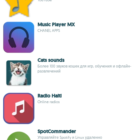
Music Player MX
CHANEL APPS
Cats sounds
Более 100 звуков кошек для игр, обучения и офлайн-
развлечений
Radio Haiti
Online radios
SpotCommander
Управляйте Spotify и Linux удаленно