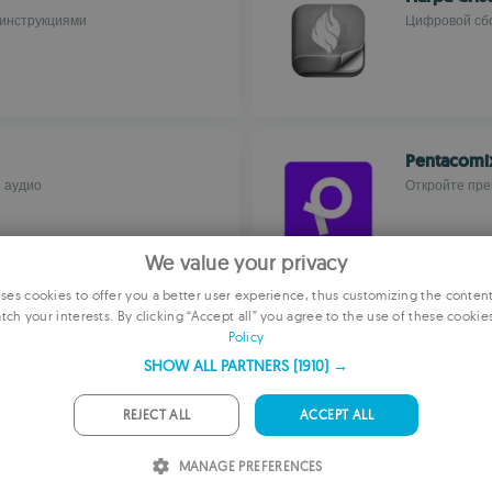
инструкциями
Цифровой сбо
Pentacomi
 аудио
Откройте пре
We value your privacy
es cookies to offer you a better user experience, thus customizing the conten
tch your interests. By clicking “Accept all” you agree to the use of these cookie
E
Asbab.Noz
Policy
атах
Оффлайн-дост
F
SHOW ALL PARTNERS
(1910) →
G
REJECT ALL
ACCEPT ALL
P
MANAGE PREFERENCES
I
Telugu Dict