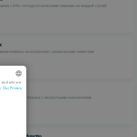
рник с 640+ пятидесятническими гимнами на каждый случай
x
миум-комиксы на испанском с уникальными сюжетами
t and ads we
s.
Our Privacy
NGLISH
ol
уп к контексту Корана с экспертными пояснениями
RENCH
ERMAN
ORTUGUESE
TALIAN
ionary Multifunctio