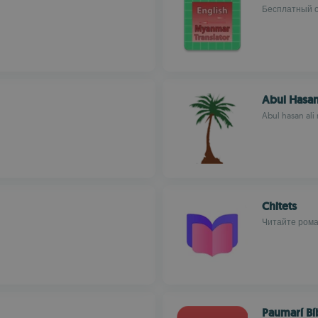
Бесплатный о
Abul Hasan
Abul hasan ali
Chitets
Читайте рома
Paumarí Bí