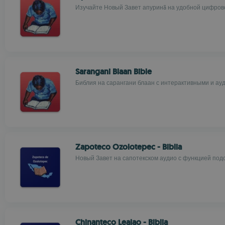
Изучайте Новый Завет апуринã на удобной цифро
Sarangani Blaan Bible
Библия на сарангани блаан с интерактивными и ау
Zapoteco Ozolotepec - Biblia
Новый Завет на сапотекском аудио с функцией подс
Chinanteco Lealao - Biblia