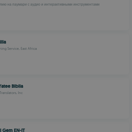
лию на паумари с аудио и интерактивными инструментами
lila
hing Service, East Africa
atee Biblia
Translators, Inc
ni Gem EN-IT