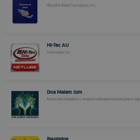
Wycliffe Bible Translators, Inc
Hi-Tec AU
Infomedia Ltd
Doa Malam Jum
Молитва Кумайль с индонезийским переводом и о
Bausteine