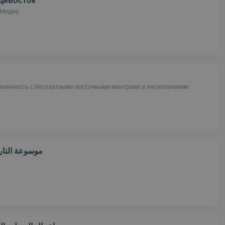
дивосток
 Медиа
знанность с бесплатными восточными мантрами и песнопениями
موسوعة التار