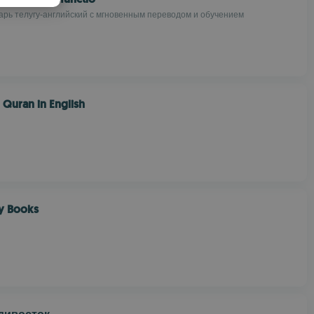
PANISH
рь телугу-английский с мгновенным переводом и обучением
OMANIAN
 Quran in English
y Books