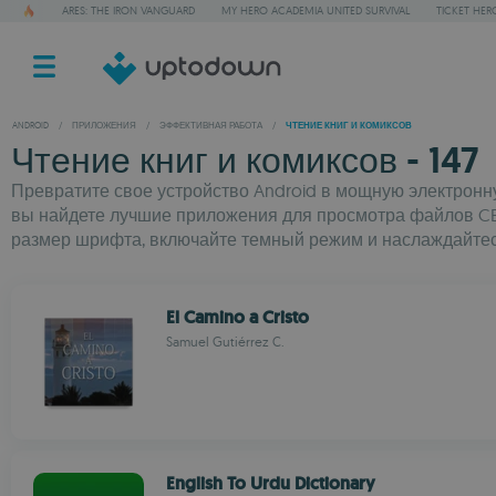
ARES: THE IRON VANGUARD
MY HERO ACADEMIA UNITED SURVIVAL
TICKET HER
ANDROID
/
ПРИЛОЖЕНИЯ
/
ЭФФЕКТИВНАЯ РАБОТА
/
ЧТЕНИЕ КНИГ И КОМИКСОВ
Чтение книг и комиксов - 147
Превратите свое устройство Android в мощную электронн
вы найдете лучшие приложения для просмотра файлов CBR
размер шрифта, включайте темный режим и наслаждайтес
El Camino a Cristo
Samuel Gutiérrez C.
English To Urdu Dictionary