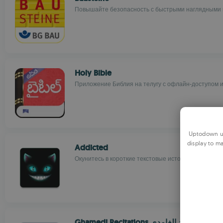
Повышайте безопасность с быстрыми наглядными 
Holy Bible
Приложение Библия на телугу с офлайн-доступом и
Uptodown us
display to ma
Addicted
Окунитесь в короткие текстовые истории ужасов в ч
Ghamedi Recitations تلاوات سعد الغامدي