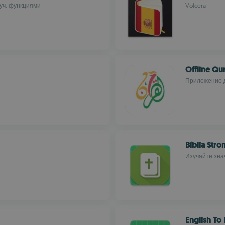
буч. функциями
Volcera
Offline Qu
Приложение д
Bíblia Stro
Изучайте зна
English To