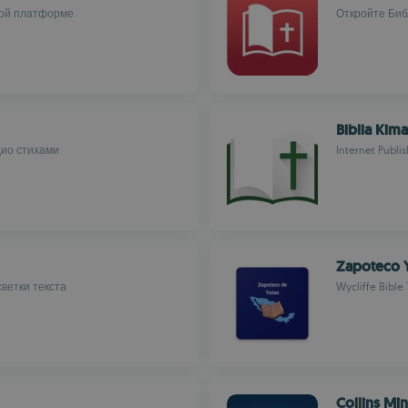
вой платформе
Откройте Биб
Biblia Kima
дио стихами
Internet Publis
Zapoteco Y
ветки текста
Wycliffe Bible 
Collins Mi