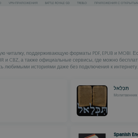
O
VPN-ПРИЛОЖЕНИЯ
BATTLE ROYALE GD
TREBLO
ПРИЛОЖЕНИЯ С ОТКРЫТЫ
ую читалку, поддерживающую форматы PDF, EPUB и MOBI. Е
 и CBZ, а также официальные сервисы, где можно бесплат
ь любимыми историями даже без подключения к интернету.
תִּכְּלַאל
Молитвенник 
Spanish En