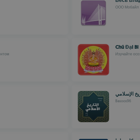
Весь Вла
ООО Мобайл
Chú Đại Bi
ентом
Изучайте осо
يخ الإسلامي
Basoos96