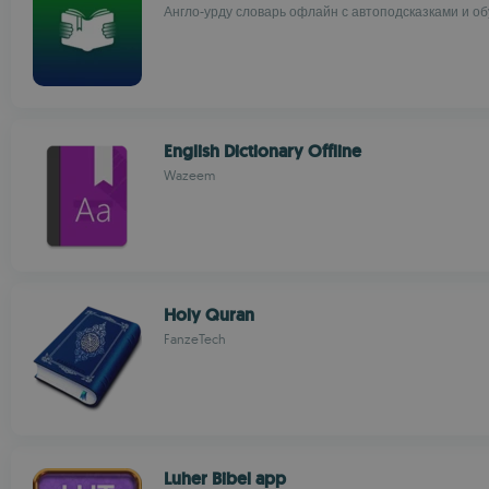
Англо-урду словарь офлайн с автоподсказками и о
English Dictionary Offline
Wazeem
Holy Quran
FanzeTech
Luher Bibel app