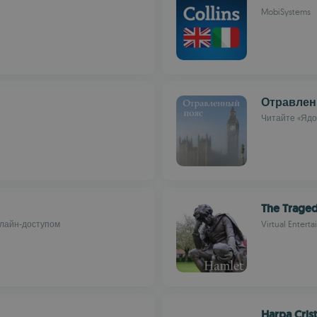
MobiSystems
Отравлен
Читайте «Ядо
The Traged
флайн-доступом
Virtual Entert
Harpa Cris