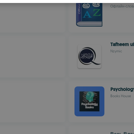
S
Офлайн-слова
R
Tafheem ul
Nzymic
Psycholog
Books House