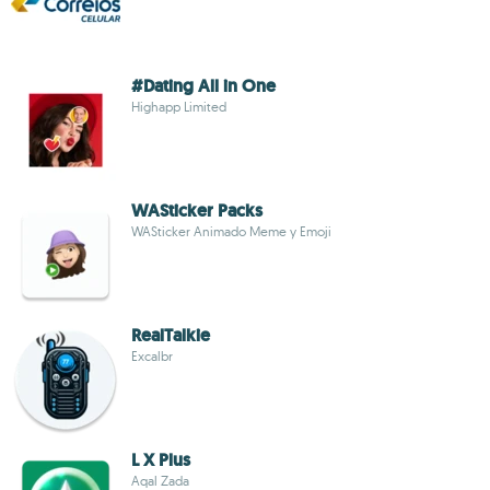
#Dating All in One
Highapp Limited
WASticker Packs
WASticker Animado Meme y Emoji
RealTalkie
Excalbr
L X Plus
Aqal Zada