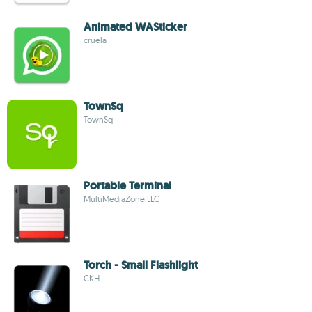
Animated WASticker
cruela
TownSq
TownSq
Portable Terminal
MultiMediaZone LLC
Torch - Small Flashlight
CKH