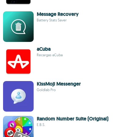
Message Recovery
Battery Stats Saver
aCuba
Recargas aCuba
KissMoji Messenger
Goldlab Pro
Random Number Suite (Original)
E.B.S.