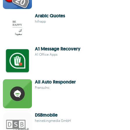
Arabic Quotes
hifrapp
A1 Message Recovery
A1 Office Apps
All Auto Responder
PransuInc
DSBmobile
heinekingmedia GmbH