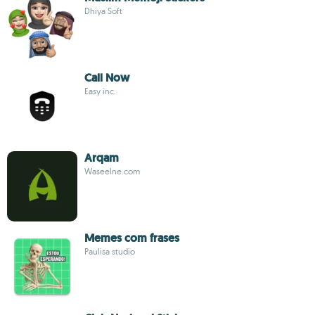
Dhiya Soft
Call Now
Easy inc.
Arqam
Waseelne.com
Memes com frases
Paulisa studio